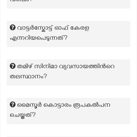
വർഷം?
വാട്ടർസ്കോട്ട് ഓഫ് കേരള
എന്നറിയപെടുന്നത്?
തമിഴ് സിനിമാ വ്യവസായത്തിന്‍റെ
തലസ്ഥാനം?
മൈസൂർ കൊട്ടാരം രൂപകൽപന
ചെയ്തത്?