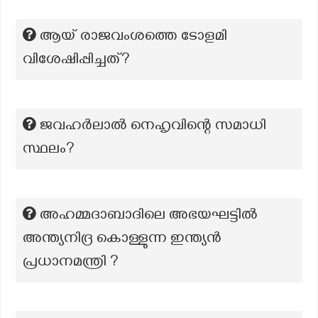
ആയ് രാജവംശത്തെ ടോളമി
വിശേഷിപ്പിച്ചത്?
ജവഹർലാൽ നെഹൃവിന്റെ സമാധി
സ്ഥലം?
അഹമ്മദാബാദിലെ അഭയഘട്ടിൽ
അന്ത്യനിദ്ര കൊള്ളുന്ന ഇന്ത്യൻ
പ്രധാനമന്ത്രി ?