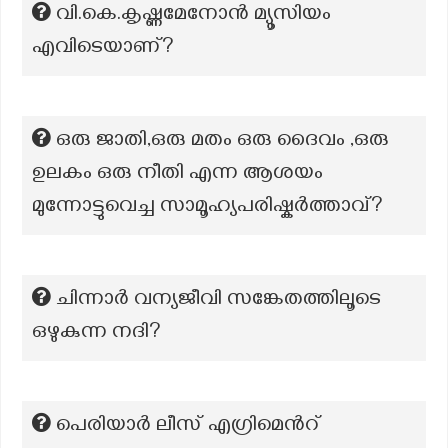
വി.കെ.കൃഷ്ണമേനോൻ മ്യൂസിയം
എവിടെയാണ്?
ഒരു ജാതി,ഒരു മതം ഒരു ദൈവം ,ഒരു
ഉലകം ഒരു നീതി എന്ന ആശയം
മുന്നോട്ടുവെച്ച സാമൂഹ്യപരിഷ്കർത്താവ്?
ചിന്നാർ വന്യജീവി സങ്കേതത്തിലൂടെ
ഒഴുകുന്ന നദി?
പെരിയാർ ലീസ് എഗ്രിമെന്‍റ്