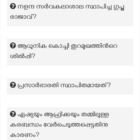
നളന്ദ സർവകലാശാല സ്ഥാപിച്ച ഗുപ്ത
രാജാവ്?
ആധുനിക കൊച്ചി തുറമുഖത്തിന്‍റെ
ശില്‍പ്പി?
പ്രസാര്‍ഭാരതി സ്ഥാപിതമായത്?
ഏഷ്യയും ആഫ്രിക്കയും തമ്മിലുള്ള
കരബന്ധം വേർപെടുത്തപ്പെട്ടതിനു
കാരണം?