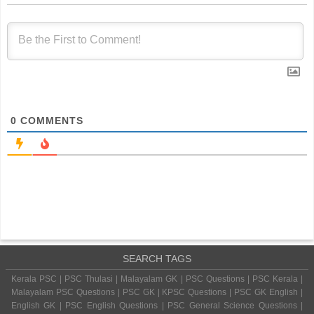
0
COMMENTS
SEARCH TAGS
Kerala PSC | PSC Thulasi | Malayalam GK | PSC Questions | PSC Kerala |
Malayalam PSC Questions | PSC GK | KPSC Questions | PSC GK English |
English GK | PSC English Questions | PSC General Science Questions |