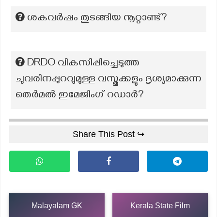
ശകവർഷം തുടങ്ങിയ നൂറ്റാണ്ട്?
DRDO വികസിപ്പിച്ചെടുത്ത
ചുവരിനപ്പുറവുമുള്ള വസ്തുക്കളും ദൃശ്യമാക്കുന്ന
തെർമൽ ഇമേജിംഗ് റഡാർ?
Share This Post ↪
Malayalam GK
Kerala State Film