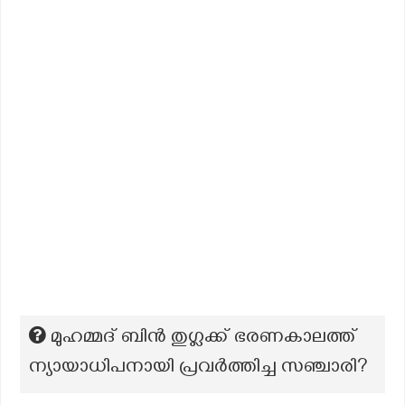
മുഹമ്മദ് ബിൻ തുഗ്ലക്ക് ഭരണകാലത്ത്
ന്യായാധിപനായി പ്രവർത്തിച്ച സഞ്ചാരി?