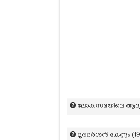
ലോകസഭയിലെ ആദ്യ 
ദൂരദർശൻ കേന്ദ്രം (