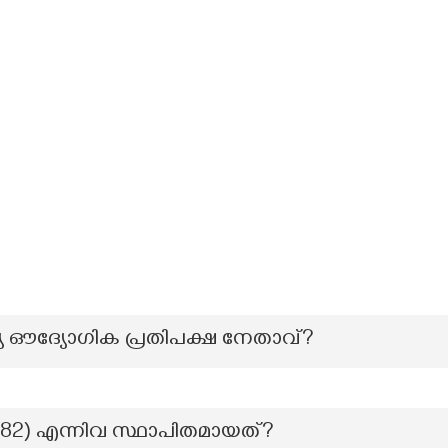
ഔദ്യോഗിക പ്രതിപക്ഷ നേതാവ്?
1982) എന്നിവ സ്ഥാപിതമായത്?