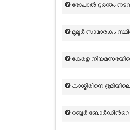
ഭോപ്പാൽ ദുരന്തം നട
മൂലൂര്‍ സാമാരകം സ്ഥി
കേരള നിയമസഭയിലെ ആദ
കാശ്മീരിനെ ഭൂമിയിലെ സ
റബ്ബർ ബോർഡിൻറെ