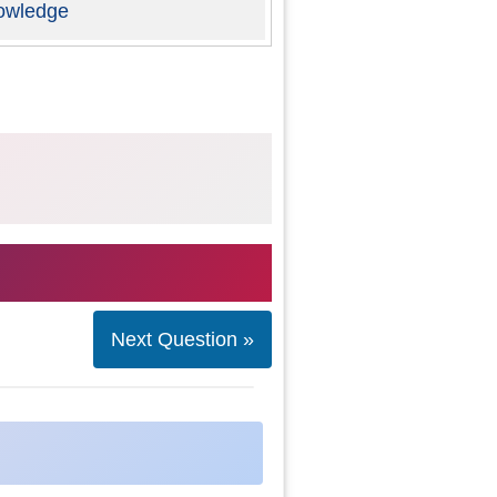
owledge
Next Question »