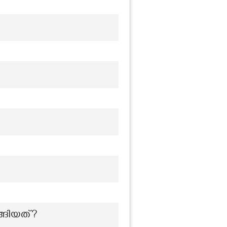
ങ്ങിയത്?