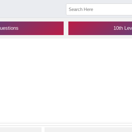
uestions
10th Le