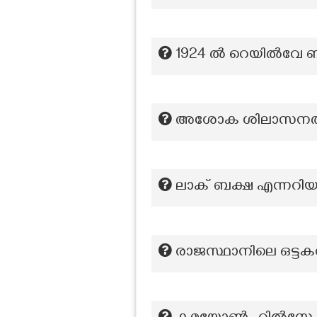
1924 ൽ റെയിൽവേ ബജ
അശോക ശിലാസനത്തില
ലാക് ബക്ഷ എന്നറിയപ
രാജസ്ഥാനിലെ ഒട്ടക