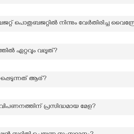
റ്റ് പൊതുബജറ്റിൽ നിന്നും വേർതിരിച്ച വൈസ്
്‍ ഏറ്റവും വലുത്?
്പെടുന്നത് ആര്?
വിപണനത്തിന് പ്രസിദ്ധമായ മേള?