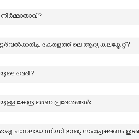
െ നിർമ്മാതാവ്?
ൂട്ടര്‍വല്‍ക്കരിച്ച കേരളത്തിലെ ആദ്യ കലക്ട്രേറ്റ്?
ിയുടെ വേദി?
ുള്ള കേന്ദ്ര ഭരണ പ്രദേശങ്ങൾ:
രാഷ്ട്ര ചാനലായ ഡി.ഡി ഇന്ത്യ സംപ്രേക്ഷണം തുട