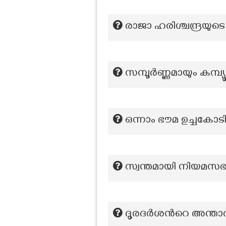
രാജാ ഹരിശ്ചന്ദ്രയുട
സമ്പൂര്‍ണ്ണമായും കമ്പ്യ
ഒന്നാം ഭൗമ ഉച്ചകോട
സ്വന്തമായി നിയമസഭയ
ദൂരദര്‍ശന്‍റെ അന്താ