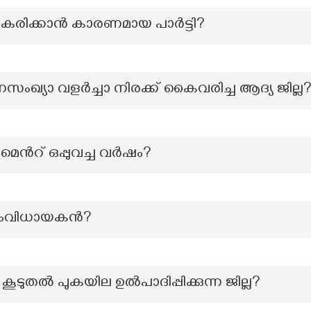
രൂപീകരിക്കാൻ കാരണമായ പാർട്ടി?
ംഖ്യാ വളർച്ചാ നിരക്ക് കൈവരിച്ച ആദ്യ ജില്ല
െന്‍റ് ഒപ്പുവച്ച വർഷം?
െ സംവിധായകൻ?
ടുതല്‍ പുകയില ഉല്‍പാദിപ്പിക്കുന്ന ജില്ല?