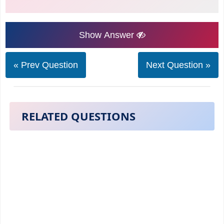
Show Answer
« Prev Question
Next Question »
RELATED QUESTIONS