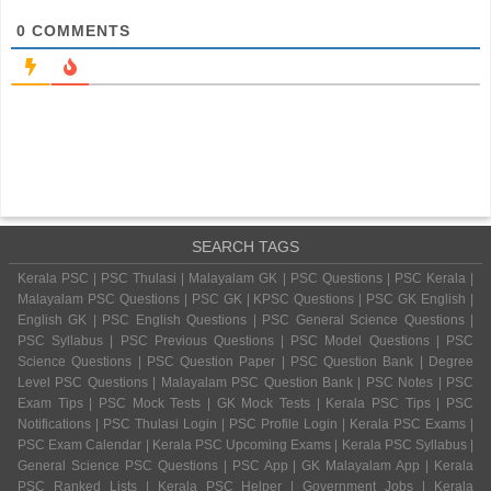
0
COMMENTS
SEARCH TAGS
Kerala PSC | PSC Thulasi | Malayalam GK | PSC Questions | PSC Kerala |
Malayalam PSC Questions | PSC GK | KPSC Questions | PSC GK English |
English GK | PSC English Questions | PSC General Science Questions |
PSC Syllabus | PSC Previous Questions | PSC Model Questions | PSC
Science Questions | PSC Question Paper | PSC Question Bank | Degree
Level PSC Questions | Malayalam PSC Question Bank | PSC Notes | PSC
Exam Tips | PSC Mock Tests | GK Mock Tests | Kerala PSC Tips | PSC
Notifications | PSC Thulasi Login | PSC Profile Login | Kerala PSC Exams |
PSC Exam Calendar | Kerala PSC Upcoming Exams | Kerala PSC Syllabus |
General Science PSC Questions | PSC App | GK Malayalam App | Kerala
PSC Ranked Lists | Kerala PSC Helper | Government Jobs | Kerala