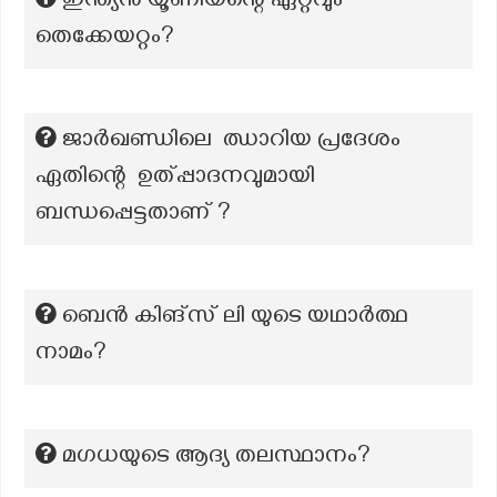
ഇന്ത്യൻ യൂണിയന്റെ ഏറ്റവും
തെക്കേയറ്റം?
ജാർഖണ്ഡിലെ ഝാറിയ പ്രദേശം
ഏതിന്റെ ഉത്പ്പാദനവുമായി
ബന്ധപ്പെട്ടതാണ് ?
ബെൻ കിങ്സ് ലി യുടെ യഥാർത്ഥ
നാമം?
മഗധയുടെ ആദ്യ തലസ്ഥാനം?