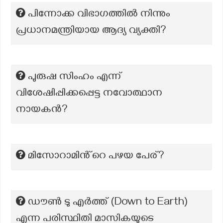
പിന്നോക്ക വിഭാഗത്തിൽ നിന്നും
പ്രധാനമന്ത്രിയായ ആദ്യ വ്യക്തി?
പുരുഷ സിംഹം എന്ന്
വിശേഷിപ്പിക്കപ്പെട്ട നവോത്ഥാന
നായകൻ?
മിസോറാമിൻ്റെ പഴയ പേര്?
ഡൗൺ ടു എർത്ത് (Down to Earth)
എന്ന പരിസ്ഥിതി മാസികയുടെ