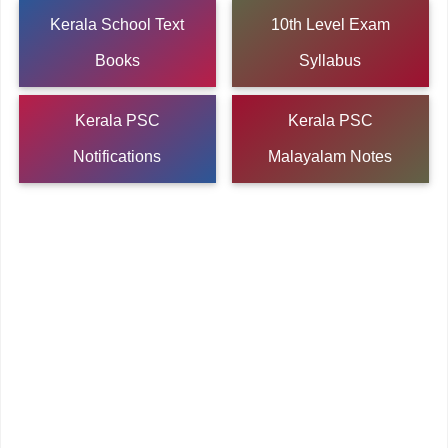
Kerala School Text
10th Level Exam
Books
Syllabus
Kerala PSC
Kerala PSC
Notifications
Malayalam Notes