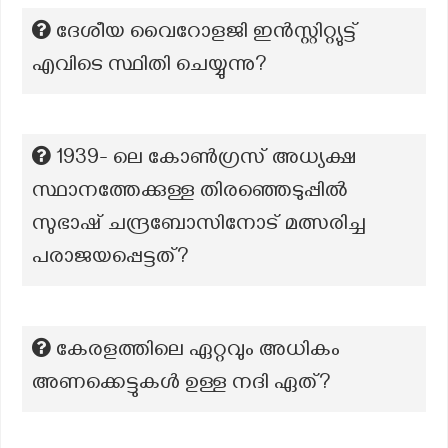
ദേശീയ വൈറോളജി ഇൻസ്റ്റിറ്റ്യുട്ട്
എവിടെ സ്ഥിതി ചെയ്യുന്നു?
1939- ലെ കോൺഗ്രസ് അധ്യക്ഷ
സ്ഥാനത്തേക്കുള്ള തിരഞ്ഞെടുപ്പിൽ
സുഭാഷ് ചന്ദ്രബോസിനോട് മത്സരിച്ച
പരാജയപ്പെട്ടത്?
കേരളത്തിലെ ഏറ്റവും അധികം
അണക്കെട്ടുകൾ ഉള്ള നദി ഏത്?