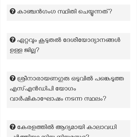
കാഞ്ചന്‍ഗംഗ സ്ഥിതി ചെയ്യുന്നത്?
ഏറ്റവും കൂടുതല്‍ ദേശീയോദ്യാനങ്ങള്‍
ഉള്ള ജില്ല?
ശ്രീനാരായണഗുരു ഒടുവിൽ പങ്കെടുത്ത
എസ്എൻഡിപി യോഗം
വാർഷികാഘോഷം നടന്ന സ്ഥലം?
കേരളത്തിൽ ആദ്യമായി കാലാവധി