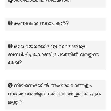
പൂർത്തിയാക്കിയ നിയമസഭ?
കണ്വവംശ സ്ഥാപകന്‍?
ഒരേ ഉയരത്തിലുള്ള സ്ഥലങ്ങളെ
ബന്ധിപ്പിച്ചുകൊണ്ട് ഭൂപടത്തിൽ വരയ്ക്കുന്ന
രേഖ?
നിയമസഭയില്‍ അംഗമാകാത്തതും
സഭയെ അഭിമുഖീകരിക്കാത്തതുമായ ഏക
മന്ത്രി?