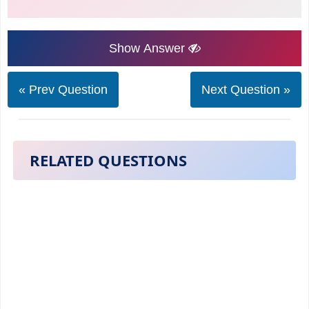
Show Answer
« Prev Question
Next Question »
RELATED QUESTIONS