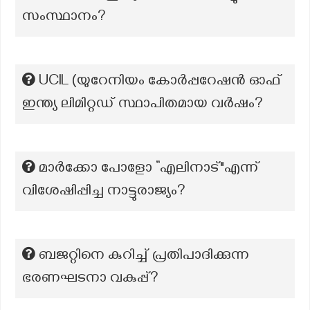
സംസ്ഥാനം?
UCIL (യുറേനിയം കോർപ്പറേഷൻ ഓഫ്
ഇന്ത്യ ലിമിറ്റഡ് സ്ഥാപിതമായ വർഷം?
മാർക്കോ പോളോ “എലിനാട്"എന്ന്
വിശേഷിപ്പിച്ച നാട്ടുരാജ്യം?
ബജറ്റിനെ കുറിച്ച് പ്രതിപാദിക്കുന്ന
ഭരണഘടനാ വകുപ്പ്?