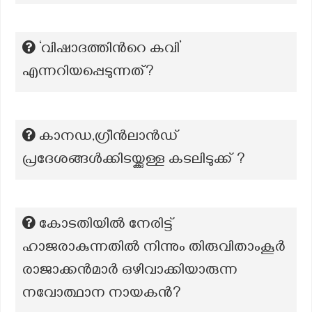
‘വിഷാദത്തിന്‍റെ കവി’
എന്നറിയപ്പെടുന്നത്?
കാനഡ,ഗ്രീൻലാൻഡ്
പ്രദേശങ്ങൾക്കിടയ്ക്കുള്ള കടലിടുക്ക് ?
കോടതിയിൽ നേരിട്ട്
ഹാജരാകുന്നതിൽ നിന്നും തിരുവിതാംകൂർ
രാജാക്കൻമാർ ഒഴിവാക്കിയാരുന്ന
നവോത്ഥാന നായകൻ?