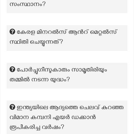
സംസ്ഥാനം?
കേരള മിനറല്‍സ് ആന്‍റ് മെറ്റല്‍സ്
സ്ഥിതി ചെയ്യുന്നത്?
പോർച്ചുഗീസുകാരും സാമൂതിരിയും
തമ്മിൽ നടന്ന യുദ്ധം?
ഇന്ത്യയിലെ ആദ്യത്തെ ചെലവ് കുറഞ്ഞ
വിമാന കമ്പനി എയർ ഡക്കാൻ
രൂപീകരിച്ച വർഷം?