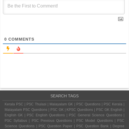
0
COMMENTS
SEARCH TAGS
Kerala PSC | PSC Thulasi | Malayalam GK | PSC Questions | PSC Kerala |
Malayalam PSC Questions | PSC GK | KPSC Questions | PSC GK English |
English GK | PSC English Questions | PSC General Science Questions |
PSC Syllabus | PSC Previous Questions | PSC Model Questions | PSC
Science Questions | PSC Question Paper | PSC Question Bank | Degree