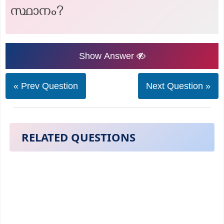
സ്ഥാനം?
Show Answer
« Prev Question
Next Question »
RELATED QUESTIONS