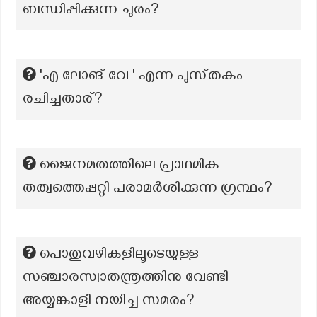
ബന്ധിപ്പിക്കുന്ന ചുരം?
'എ ലോങ് വേ ' എന്ന പുസ്‌തകം
രചിച്ചതാര്?
ജൈനമതത്തിലെ പ്രാഥമിക
തത്വത്തെപ്പറ്റി പരാമർശിക്കുന്ന ഗ്രന്ഥം?
പൊതുവഴികളിലൂടെയുള്ള
സഞ്ചാരസ്വാതന്ത്രത്തിനു വേണ്ടി
അയ്യങ്കാളി നയിച്ച സമരം?