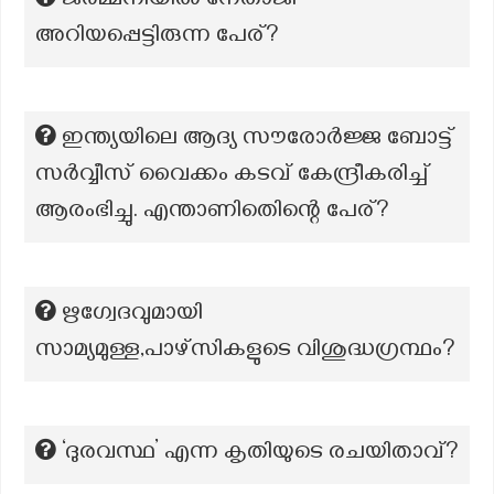
ജർമ്മനിയിൽ നേതാജി
അറിയപ്പെട്ടിരുന്ന പേര്?
ഇന്ത്യയിലെ ആദ്യ സൗരോർജ്ജ ബോട്ട്
സർവ്വീസ് വൈക്കം കടവ് കേന്ദ്രീകരിച്ച്
ആരംഭിച്ചു. എന്താണിതിെന്റെ പേര്?
ഋഗ്വേദവുമായി
സാമ്യമുള്ള,പാഴ്സികളുടെ വിശുദ്ധഗ്രന്ഥം?
‘ദുരവസ്ഥ’ എന്ന കൃതിയുടെ രചയിതാവ്?