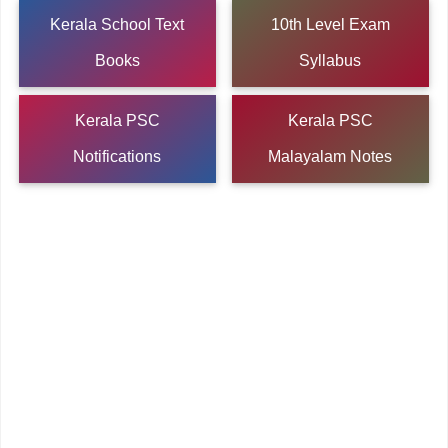
Kerala School Text
10th Level Exam
Books
Syllabus
Kerala PSC
Kerala PSC
Notifications
Malayalam Notes