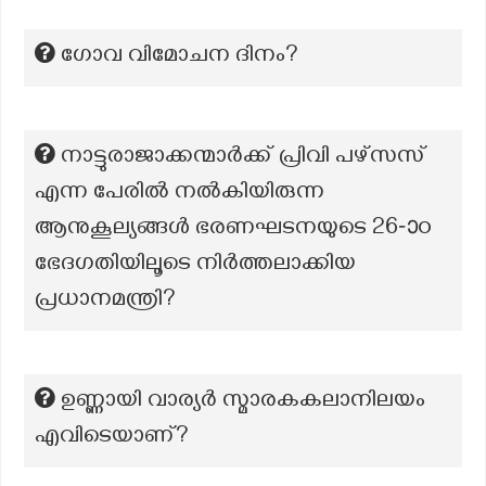
ഗോവ വിമോചന ദിനം?
നാട്ടുരാജാക്കന്മാർക്ക് പ്രിവി പഴ്സസ്‌
എന്ന പേരിൽ നൽകിയിരുന്ന
ആനുകൂല്യങ്ങൾ ഭരണഘടനയുടെ 26-ാo
ഭേദഗതിയിലൂടെ നിർത്തലാക്കിയ
പ്രധാനമന്ത്രി?
ഉണ്ണായി വാര്യർ സ്മാരകകലാനിലയം
എവിടെയാണ്?