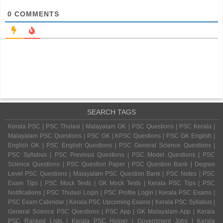
0
COMMENTS
SEARCH TAGS
Kerala PSC | PSC Thulasi | Malayalam GK | PSC Questions | PSC Kerala |
Malayalam PSC Questions | PSC GK | KPSC Questions | PSC GK English |
English GK | PSC English Questions | PSC General Science Questions |
PSC Syllabus | PSC Previous Questions | PSC Model Questions | PSC
Science Questions | PSC Question Paper | PSC Question Bank | Degree
Level PSC Questions | Malayalam PSC Question Bank | PSC Notes | PSC
Exam Tips | PSC Mock Tests | GK Mock Tests | Kerala PSC Tips | PSC
Notifications | PSC Thulasi Login | PSC Profile Login | Kerala PSC Exams |
PSC Exam Calendar | Kerala PSC Upcoming Exams | Kerala PSC Syllabus |
General Science PSC Questions | PSC App | GK Malayalam App | Kerala
PSC Ranked Lists | Kerala PSC Helper | Government Jobs | Kerala