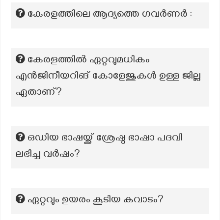
കേരളത്തിലെ ആദ്യത്തെ ഗവർണർ :
കേരളത്തിൽ ഏറ്റവുമധികം
എൻജിനീയറിങ് കോളേജുകൾ ഉള്ള ജില്ല
ഏതാണ്?
ഒഡിയ ഭാഷയ്ക്ക് ശ്രേഷ്ഠ ഭാഷാ പദവി
ലഭിച്ച വർഷം?
ഏറ്റവും ഉയരം കൂടിയ കവാടം?