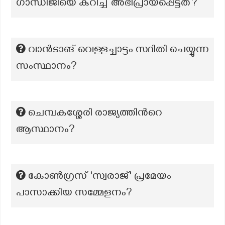
ഗാന്ധിജിയെ കുറിച്ച് അഭിപ്രായപ്പെട്ടത്?
വാൻടാങ് വെള്ളച്ചാട്ടം സ്ഥിതി ചെയ്യുന്ന
സംസ്ഥാനം?
ചെമ്പകശ്ശേരി രാജ്യത്തിന്‍റെ
ആസ്ഥാനം?
കോൺഗ്രസ് 'സ്വരാജ്' പ്രമേയം
പാസാക്കിയ സമ്മേളനം?