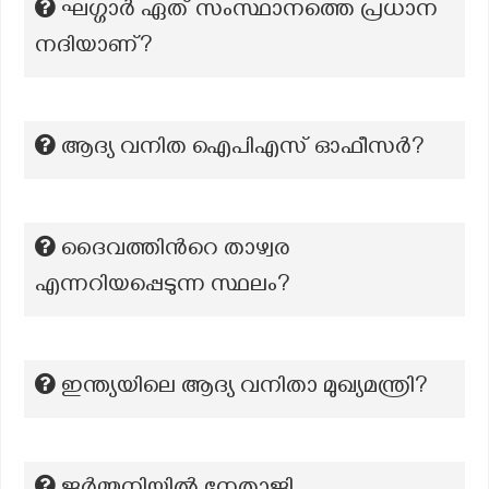
ഘഗ്ഗാർ ഏത് സംസ്ഥാനത്തെ പ്രധാന
നദിയാണ്?
ആദ്യ വനിത ഐപിഎസ് ഓഫീസര്‍?
ദൈവത്തിന്‍റെ താഴ്വര
എന്നറിയപ്പെടുന്ന സ്ഥലം?
ഇന്ത്യയിലെ ആദ്യ വനിതാ മുഖ്യമന്ത്രി?