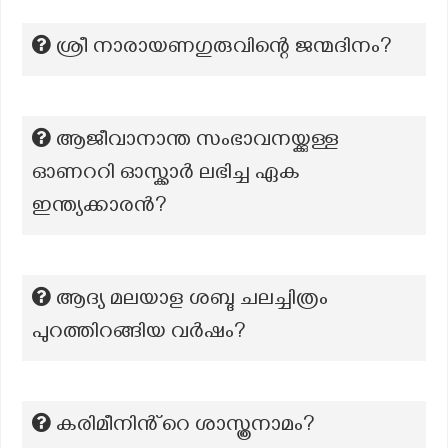
ശ്രീ നാരായണഗുരുവിന്റെ ജന്മദിനം?
ആജീവാനാന്ത സംഭാവനയ്ക്കുള്ള
ഓണററി ഓസ്ക്കാർ ലഭിച്ച ഏക
ഇന്ത്യക്കാരൻ?
ആദ്യ മലയാള ശബ്ദ ചലച്ചിത്രം
പുറത്തിറങ്ങിയ വർഷം?
കരിമീനിൻ്റെ ശാസ്ത്രനാമം?