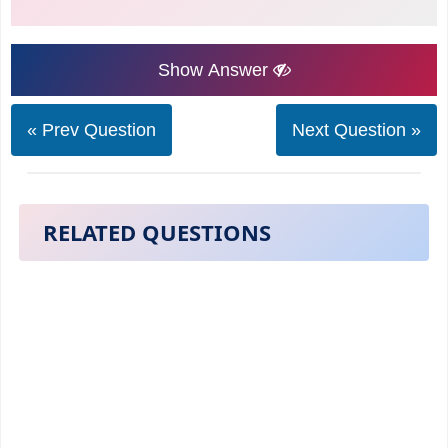
Show Answer
« Prev Question
Next Question »
RELATED QUESTIONS