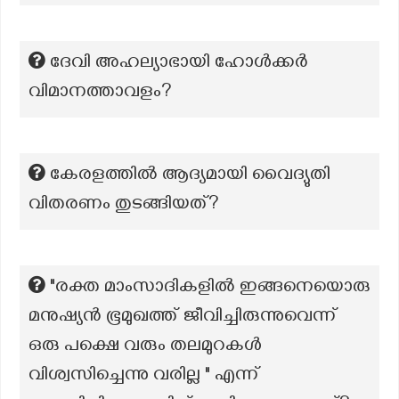
ദേവി അഹല്യാഭായി ഹോൾക്കർ
വിമാനത്താവളം?
കേരളത്തിൽ ആദ്യമായി വൈദ്യുതി
വിതരണം തുടങ്ങിയത്?
"രക്ത മാംസാദികളിൽ ഇങ്ങനെയൊരു
മനുഷ്യൻ ഭൂമുഖത്ത് ജീവിച്ചിരുന്നുവെന്ന്
ഒരു പക്ഷെ വരും തലമുറകൾ
വിശ്വസിച്ചെന്നു വരില്ല " എന്ന്