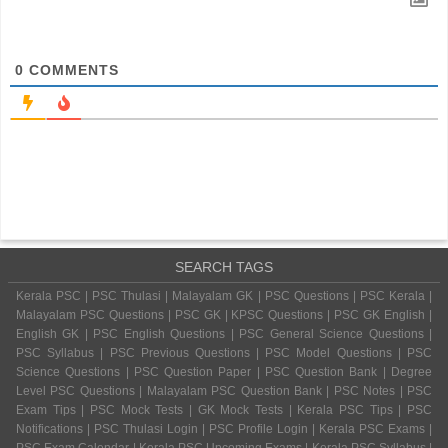
0
COMMENTS
SEARCH TAGS
Kerala PSC | PSC Thulasi | Malayalam GK | PSC Questions | PSC Kerala |
Malayalam PSC Questions | PSC GK | KPSC Questions | PSC GK English |
English GK | PSC English Questions | PSC General Science Questions |
PSC Syllabus | PSC Previous Questions | PSC Model Questions | PSC
Science Questions | PSC Question Paper | PSC Question Bank | Degree
Level PSC Questions | Malayalam PSC Question Bank | PSC Notes | PSC
Exam Tips | PSC Mock Tests | GK Mock Tests | Kerala PSC Tips | PSC
Notifications | PSC Thulasi Login | PSC Profile Login | Kerala PSC Exams |
PSC Exam Calendar | Kerala PSC Upcoming Exams | Kerala PSC Syllabus |