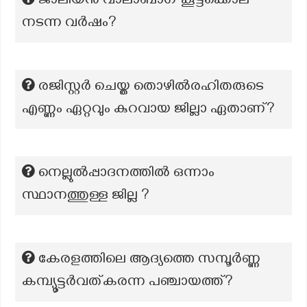
ജാലിയന്‍ വാലാബാഗ് കൂട്ടക്കൊല
നടന്ന വര്‍ഷം?
രജിസ്റ്റർ ചെയ്ത തൊഴിൽരഹിതരുടെ
എണ്ണം ഏറ്റവും കുറവായ ജില്ലാ ഏതാണ്?
നെല്ലുൽപ്പാദനത്തിൽ ഒന്നാം
സ്ഥാനത്തുള്ള ജില്ല ?
കേരളത്തിലെ ആദ്യത്തെ സമ്പൂർണ്ണ
കമ്പ്യൂട്ടർവത്കരന്ന പഞ്ചായത്ത്?