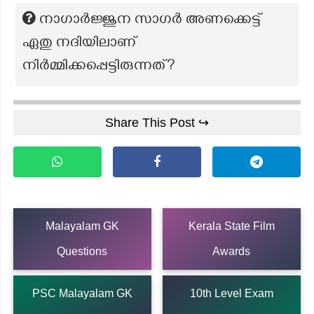
നാഗാർജ്ജുന സാഗർ അണക്കെട്ട്
ഏതു നദിയിലാണ്
നിർമ്മിക്കപ്പെട്ടിരുന്നത്?
Share This Post ↪
Malayalam GK
Kerala State Film
Questions
Awards
PSC Malayalam GK
10th Level Exam