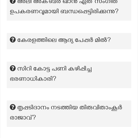
അലി അക്ബർ ഖാൻ ഏത് സംഗീത
ഉപകരണവുമായി ബന്ധപ്പെട്ടിരിക്കുന്നു?
കേരളത്തിലെ ആദ്യ പേപ്പർ മിൽ?
സിറി കോട്ട പണി കഴിപ്പിച്ച
ഭരണാധികാരി?
തൃപ്പടിദാനം നടത്തിയ തിരുവിതാംകൂർ
രാജാവ്?