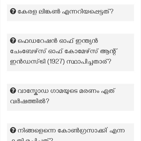
കേരള ലിങ്കൺ എന്നറിയപ്പെട്ടത്?
ഫെഡറേഷൻ ഓഫ് ഇന്ത്യൻ
ചേംബേഴ്‌സ് ഓഫ് കോമേഴ്‌സ് ആന്റ്
ഇൻഡസ്ട്രി (1927) സ്ഥാപിച്ചതാര്?
വാസ്കോഡ ഗാമയുടെ മരണം ഏത്
വർഷത്തിൽ?
നിങ്ങളെന്നെ കോൺഗ്രസാക്കി’ എന്ന