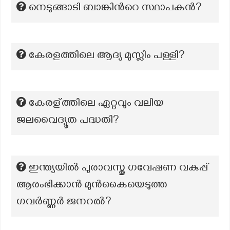
നെടുങ്ങാടി ബാങ്കിന്‍റെ സ്ഥാപകന്‍‍‍‍?
കേരളത്തിലെ ആദ്യ മുസ്ലിം പള്ളി?
കേരള്ത്തിലെ ഏറ്റവും വലിയ
ജലവൈദ്യൂത പദ്ധതി?
ഇന്ത്യയിൽ പുരാവസ്തു ഗവേഷണ വകുപ്പ്
ആരംഭിക്കാൻ മുൻകൈയെടുത്ത
ഗവർണ്ണർ ജനറൽ?