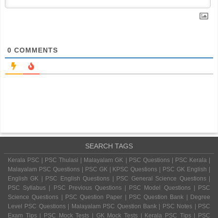
0
COMMENTS
SEARCH TAGS
Kerala PSC | PSC Thulasi | Malayalam GK | PSC Questions | PSC Kerala |
Malayalam PSC Questions | PSC GK | KPSC Questions | PSC GK English |
English GK | PSC English Questions | PSC General Science Questions |
PSC Syllabus | PSC Previous Questions | PSC Model Questions | PSC
Science Questions | PSC Question Paper | PSC Question Bank | Degree
Level PSC Questions | Malayalam PSC Question Bank | PSC Notes | PSC
Exam Tips | PSC Mock Tests | GK Mock Tests | Kerala PSC Tips | PSC