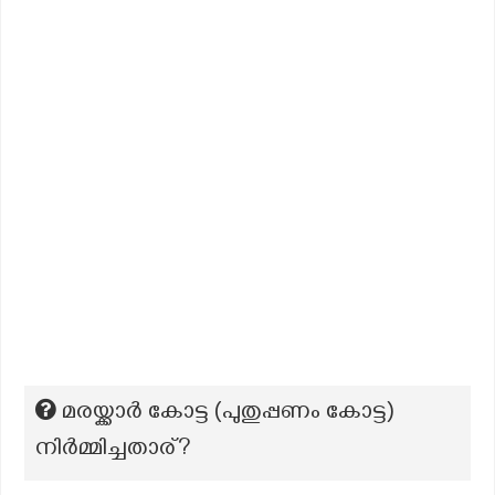
മരയ്ക്കാർ കോട്ട (പുതുപ്പണം കോട്ട)
നിർമ്മിച്ചതാര്?