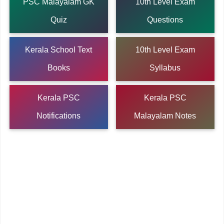
PSC Malayalam GK
10th Level Exam
Quiz
Questions
Kerala School Text
10th Level Exam
Books
Syllabus
Kerala PSC
Kerala PSC
Notifications
Malayalam Notes