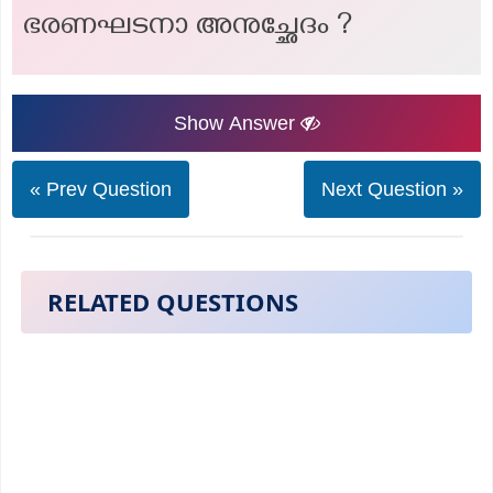
ഭരണഘടനാ അനുച്ഛേദം ?
Show Answer
« Prev Question
Next Question »
RELATED QUESTIONS