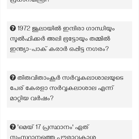
പ്രധാനമന്ത്രി?
1972 ജൂലായിൽ ഇന്ദിരാ ഗാന്ധിയും
സുൽഫിക്കർ അലി ഭൂട്ടോയും തമ്മിൽ
ഇന്ത്യാ-പാക് കരാർ ഒപ്പിട്ട നഗരം?
തിരുവിതാംകൂർ സർവ്വകലാശാലയുടെ
പേര് കേരളാ സർവ്വകലാശാല എന്ന്
മാറ്റിയ വർഷം?
'മെയ് 17 പ്രസ്ഥാനം' ഏത്
സംസ്ഥാനത്തെ പൗരാവകാശ