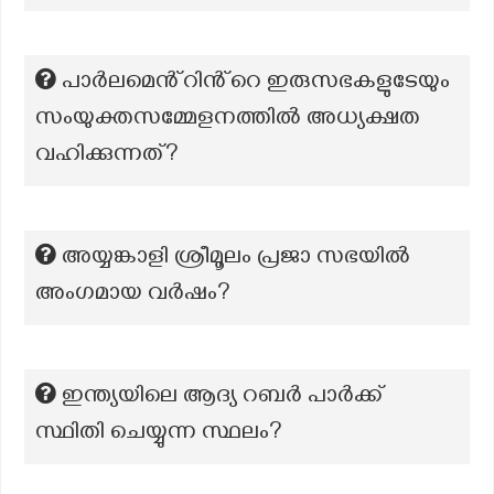
പാർലമെൻ്റിൻ്റെ ഇരുസഭകളുടേയും
സംയുക്തസമ്മേളനത്തിൽ അധ്യക്ഷത
വഹിക്കുന്നത്?
അയ്യങ്കാളി ശ്രീമൂലം പ്രജാ സഭയിൽ
അംഗമായ വർഷം?
ഇന്ത്യയിലെ ആദ്യ റബർ പാർക്ക്
സ്ഥിതി ചെയ്യുന്ന സ്ഥലം?