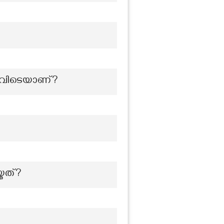
എവിടെയാണ്?
്തത്?