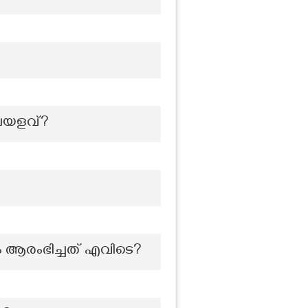
ാലയളവ്?
ം ആരംഭിച്ചത് എവിടെ?