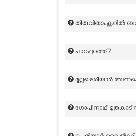
തിരുവിതാംകൂറിൽ ബ
പാറപ്പുറത്ത്?
മുല്ലപ്പെരിയാർ അണക്കെട
ഗോപിനാഥ് മുതുകാടിന്‍