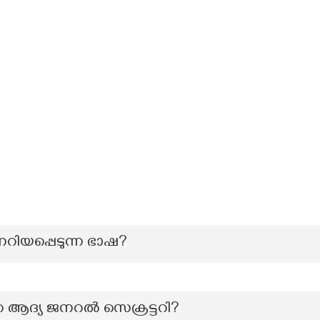
്നറിയപ്പെടുന്ന ഭാഷ?
ആദ്യ ജനറൽ സെക്രട്ടറി?