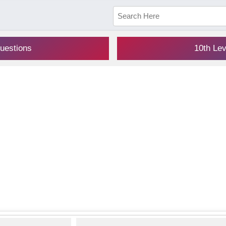
uestions
10th Le