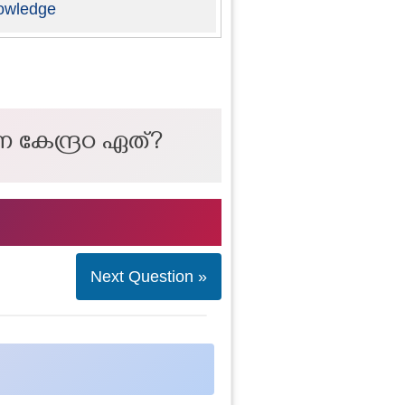
owledge
 കേന്ദ്രo ഏത്?
Next Question »