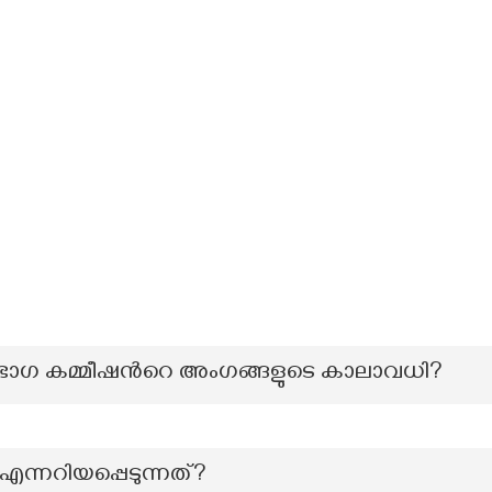
ിഭാഗ കമ്മീഷന്‍റെ അംഗങ്ങളുടെ കാലാവധി?
നറിയപ്പെടുന്നത്?