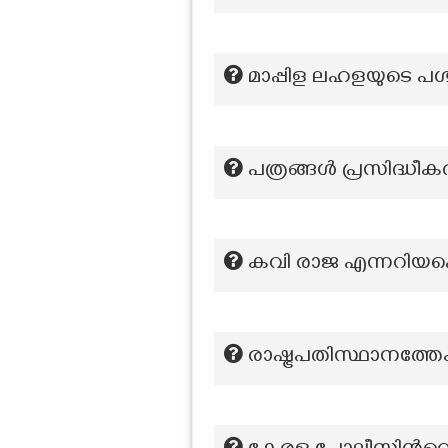
മാപ്പിള ലഹളയുടെ പശ
പത്രങ്ങൾ പ്രസിദ്ധീ
കവി രാജ എന്നറിയപ്പെട
രാഷ്ട്രപതിസ്ഥാനത്തേക്