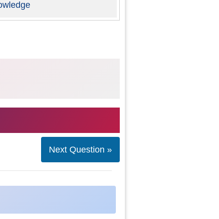
owledge
Next Question »