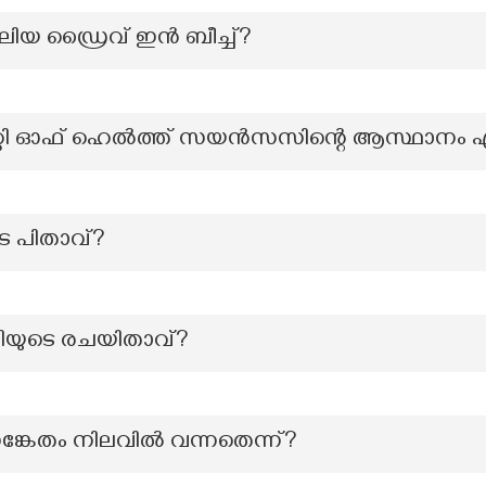
ലിയ ഡ്രൈവ് ഇന്‍ ബീച്ച്?
റ്റി ഓഫ് ഹെൽത്ത് സയൻസസിന്റെ ആസ്ഥാനം
ടെ പിതാവ്?
ൃതിയുടെ രചയിതാവ്?
്കേതം നിലവിൽ വന്നതെന്ന്?