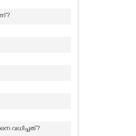
്ന്?
നെ വധിച്ചത്?