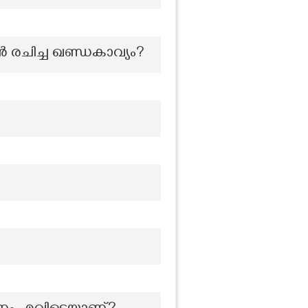
‍ രചിച്ച ഖണ്ഡകാവ്യം?