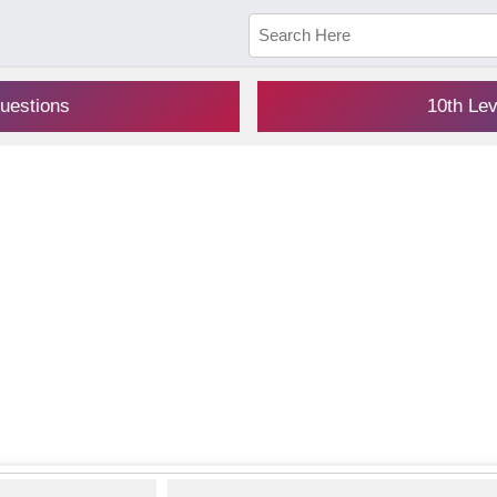
uestions
10th Le