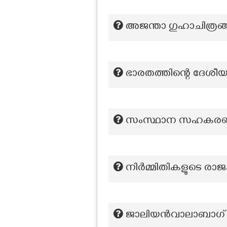
അജന്താ ഗുഹാചിത്രങ്ങ
ഭാരതത്തിന്റെ ദേശീ
സംസ്ഥാന സഹകരണ വ
നിർമ്മിതികളുടെ രാജ
ജാലിയൻവാലാബാഗ് കൂ