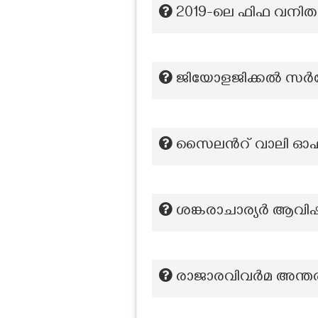
2019-ലെ ഫിഫ വനിത
ജിയോളജിക്കൽ സർവ്
സൈലന്‍റ് വാലി ഓഫ് 
ശങ്കരാചാര്യർ ആവിഷ
രാജാരവിവർമ അന്തര