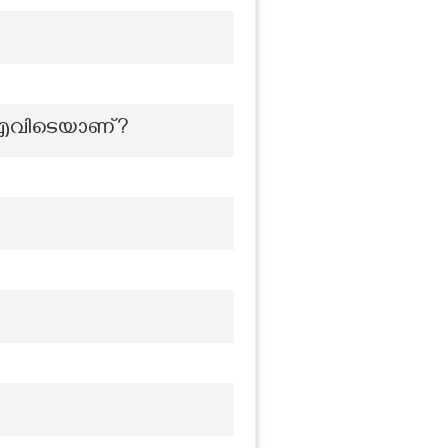
 എവിടെയാണ്?