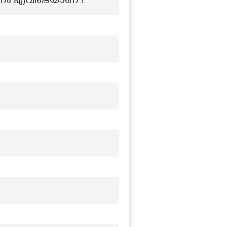
നം എവിടെയാണ്?