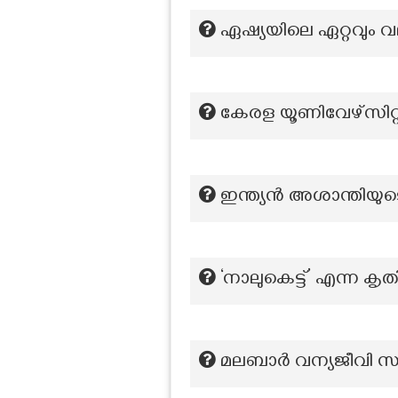
ഏഷ്യയിലെ ഏറ്റവും വ
കേരള യൂണിവേഴ്സി
ഇന്ത്യന്‍ അശാന്തിയു
‘നാലുകെട്ട്’ എന്ന ക
മലബാർ വന്യജീവി സങ