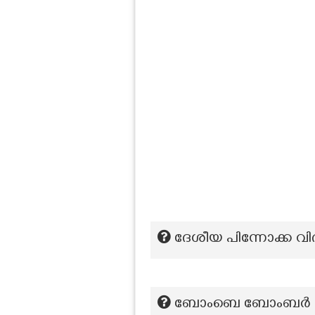
ദേശീയ പിന്നോക്ക വ
ബോംബെ ബോംബർ എന്