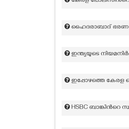
കേരള പോലീസിൻറെ 
ഹൈദരാബാദ് ഭരണാധിക
ഇന്ത്യയുടെ നിയമനിർ
ഇപ്പോഴത്തെ കേരള സെക്
HSBC ബാങ്കിന്‍റെ സ