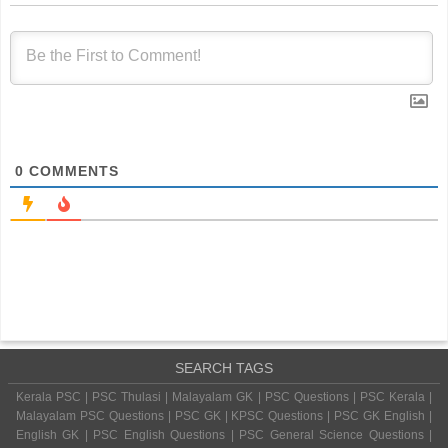
0
COMMENTS
SEARCH TAGS
Kerala PSC | PSC Thulasi | Malayalam GK | PSC Questions | PSC Kerala |
Malayalam PSC Questions | PSC GK | KPSC Questions | PSC GK English |
English GK | PSC English Questions | PSC General Science Questions |