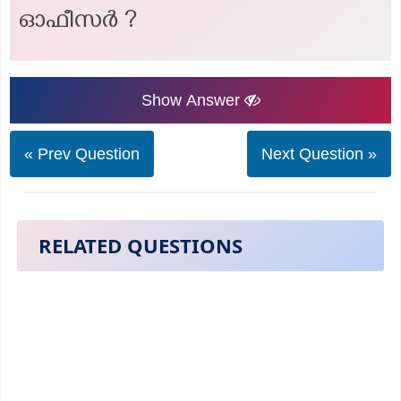
ഓഫീസർ ?
Show Answer
« Prev Question
Next Question »
RELATED QUESTIONS