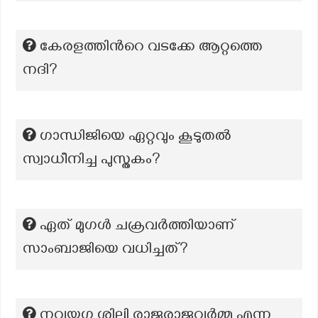
കേരളത്തിന്‍റെ വടക്കേ ആറ്റത്തെ
നദി?
ഗാന്ധിജിയെ ഏറ്റവും കൂടുതൽ
സ്വാധീനിച്ച പുസ്തകം?
ഏത് മുഗൾ ചക്രവർത്തിയാണ്
സാംബാജിയെ വധിച്ചത്?
നവയുഗ ശില്പി രാജരാജവർമ്മ എന്ന