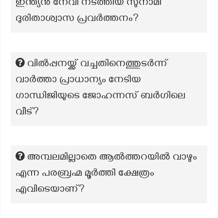
ഇന്ത്യൻ നേവി നടത്തിയ സുനാമി
ദുരിതാശ്വാസ പ്രവർത്തനം?
വിൽപ്പനയ്ക്ക് വച്ചതിനെത്തുടർന്ന്
വാർത്താ പ്രാധാന്യം നേടിയ
ഗാന്ധിജിയുടെ ജോഹന്നസ് ബർഗിലെ
വീട്?
അമ്പലമില്ലാതെ ആൽത്തറയിൽ വാഴും
എന്ന പരബ്രഹ്മ മൂർത്തി ക്ഷേത്രം
എവിടെയാണ്?