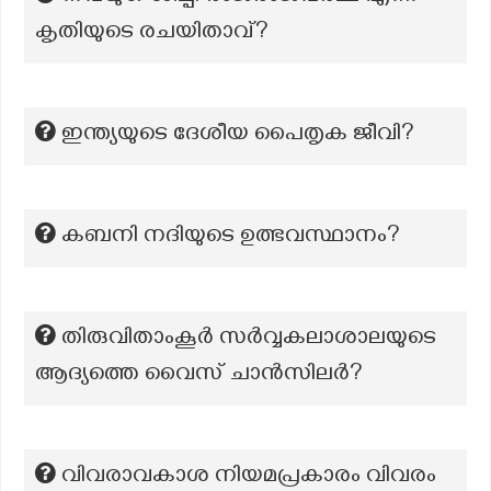
കൃതിയുടെ രചയിതാവ്?
ഇന്ത്യയുടെ ദേശീയ പൈതൃക ജീവി?
കബനി നദിയുടെ ഉത്ഭവസ്ഥാനം?
തിരുവിതാംകൂർ സർവ്വകലാശാലയുടെ
ആദ്യത്തെ വൈസ് ചാൻസിലർ?
വിവരാവകാശ നിയമപ്രകാരം വിവരം