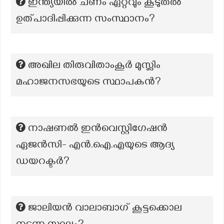
ഇന്ത്യയിൽ ചണം ഏറ്റവും കൂടുതൽ
ഉത്പാദിപ്പിക്കുന്ന സംസ്ഥാനം?
അഖില തിരുവിതാംകൂർ മുസ്ലിം
മഹാജനസഭയുടെ സ്ഥാപകൻ?
നാഷണൽ ഇൻവെസ്റ്റിഗേഷൻ
ഏജൻസി- എൻ.ഐ.എയുടെ ആദ്യ
ഡയറക്ടർ?
ജാലിയൻ വാലാബാഗ് കൂട്ടക്കൊല