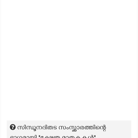
സിന്ധൂനദിതട സംസ്ക്കാരത്തിന്റെ