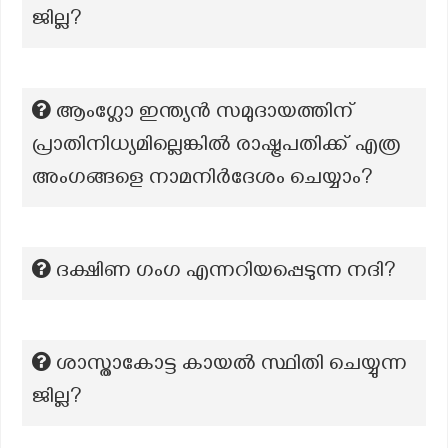
ജില്ല?
ആംഗ്ലോ ഇന്ത്യൻ സമുദായത്തിന്
പ്രാതിനിധ്യമില്ലെങ്കിൽ രാഷ്ട്രപതിക്ക് എത്ര
അംഗങ്ങളെ നാമനിർദേശം ചെയ്യാം?
ദക്ഷിണ ഗംഗ എന്നറിയപ്പെടുന്ന നദി?
ശാസ്താകോട്ട കായല്‍ സ്ഥിതി ചെയ്യുന്ന
ജില്ല?