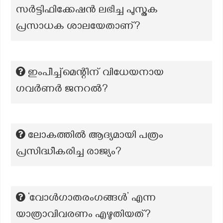
സർട്ടിഫിക്കേഷൻ ലഭിച്ച പുസ്തക
പ്രസാധക ശാലയേതാണ്?
ഇംപീച്ച്മെന്റിന് വിധേയനായ
ഗവർണർ ജനറൽ?
ലോകത്തിൽ ആദ്യമായി പത്രം
പ്രസിദ്ധീകരിച്ച രാജ്യം?
‘വോൾഗാതരംഗങ്ങൾ’ എന്ന
യാത്രാവിവരണം എഴുതിയത്?