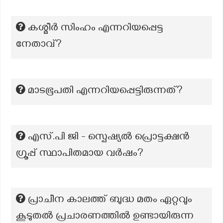
കശ്മീർ സിംഹം എന്നറിയപ്പെട്ട
നേതാവ്?
മാടഭൂപതി എന്നറിയപ്പെട്ടിരുന്നത്?
എസ്.പി ജി - സ്പെഷ്യൽ പ്രൊട്ടക്ഷൻ
ഗ്രൂപ്പ് സ്ഥാപിതമായ വർഷം?
പ്രാചീന കാലത്ത് ബുദ്ധ മതം ഏറ്റവും
കൂടുതൽ പ്രചാരണത്തിൽ ഉണ്ടായിരുന്ന