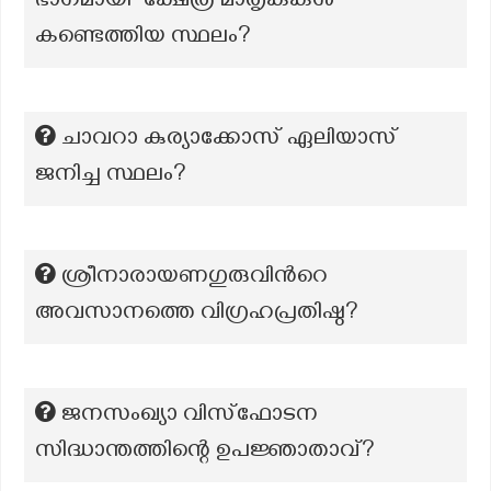
ഭാഗമായി "ക്ഷേത്ര മാതൃകകൾ"
കണ്ടെത്തിയ സ്ഥലം?
ചാവറാ കുര്യാക്കോസ് ഏലിയാസ്
ജനിച്ച സ്ഥലം?
ശ്രീനാരായണഗുരുവിന്‍റെ
അവസാനത്തെ വിഗ്രഹപ്രതിഷ്ഠ?
ജനസംഖ്യാ വിസ്ഫോടന
സിദ്ധാന്തത്തിന്റെ ഉപജ്ഞാതാവ്?