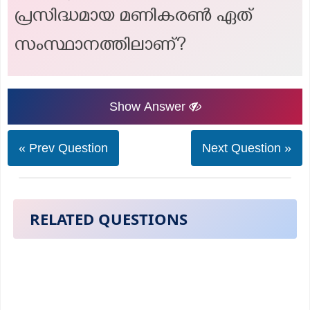
പ്രസിദ്ധമായ മണികരൺ ഏത്
സംസ്ഥാനത്തിലാണ്?
Show Answer
« Prev Question
Next Question »
RELATED QUESTIONS