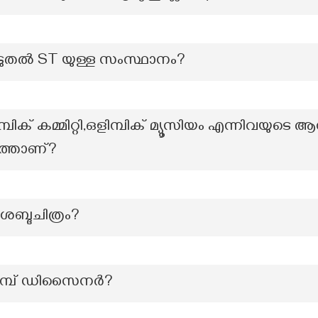
കൂടുതൽ ST യുള്ള സംസ്ഥാനം?
ക് കമ്മിറ്റി,ഒളിമ്പിക് മ്യൂസിയം എന്നിവയുടെ
ത്താണ്?
ശബ്ദചിത്രം?
റ്റാമ്പ് ഡിസൈനർ?