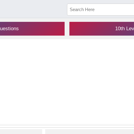
uestions
10th Le