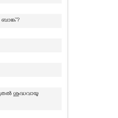
ബാങ്ക്?
തല്‍ ശുദ്ധവായു