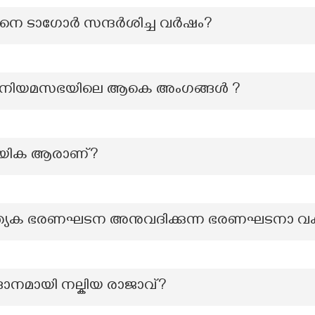
ിനെ ടാഗോർ സന്ദർശിച്ച വർഷം?
ാം നിയമസഭയിലെ ആകെ അംഗങ്ങൾ ?
ര നായിക ആരാണ്?
പ്രത്യേക ഭരണഘടന അനുവദിക്കുന്ന ഭരണഘടനാ വകു
ദാനമായി നല്കിയ രാജാവ്?