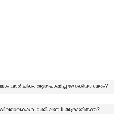
യഞ്ചാം വാർഷികം ആഘോഷിച്ച ജനകീയസമരം?
ുഖ്യ വിവരാവകാശ കമ്മീഷണർ ആരായിരുന്നു?