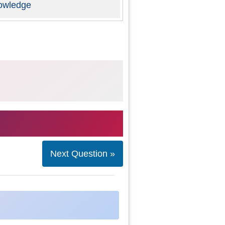
owledge
Next Question »