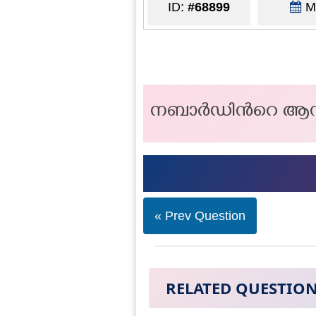
ID:
#68899
Ma
നബാർഡിൻറെ ആസ
« Prev Question
RELATED QUESTIO