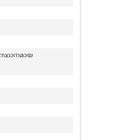
 ആസ്ഥാനമായ