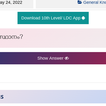
y 24, 2022
General Kn
Download 10th Level/ LDC App
്ഥാനം?
Show Answer
NS