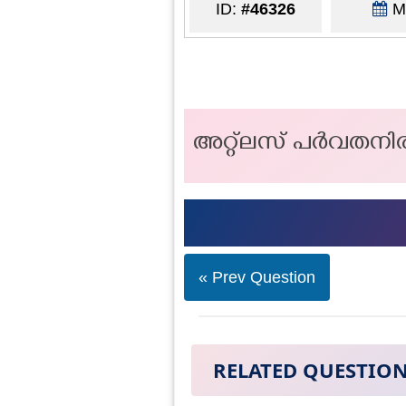
ID:
#46326
Ma
അറ്റ്ലസ് പർവതനി
« Prev Question
RELATED QUESTIO