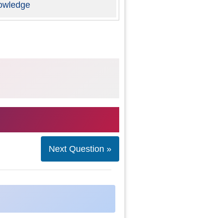
owledge
Next Question »