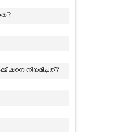
നത്?
കമ്മീഷനെ നിയമിച്ചത്?