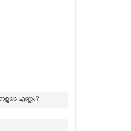
്ങളുടെ എണ്ണം?