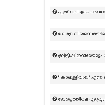
ഏത് നദിയുടെ അവസാ
കേരള നിയമസഭയി
ബ്രിട്ടീഷ് ഇന്ത്യയേ
" കാബൂളിവാല" എന്ന 
കേരളത്തിലെ ഏറ്റവും