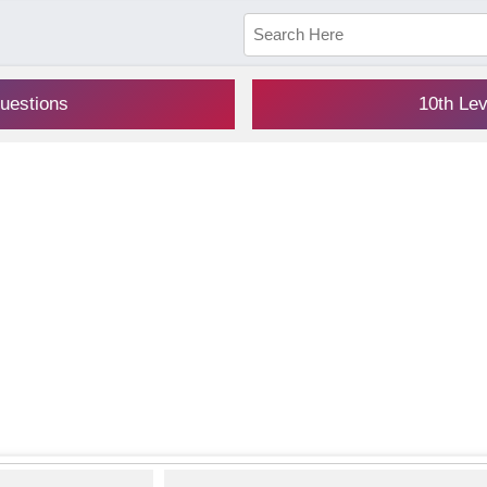
uestions
10th Le