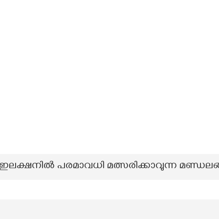
് ഇലക്ഷനിൽ പരമാവധി മത്സരിക്കാവുന്ന മണ്ഡലങ