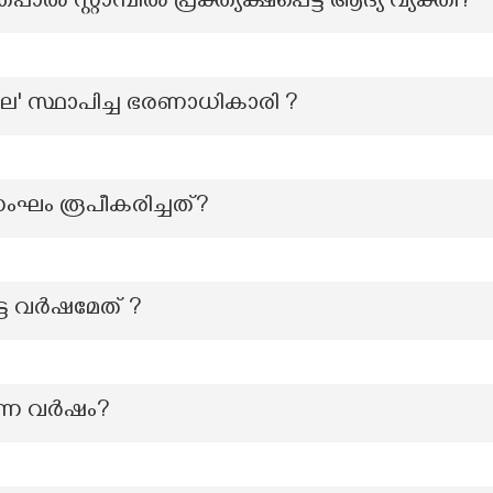
തപാൽ സ്റ്റാമ്പിൽ പ്രക്ത്യക്ഷപെട്ട ആദ്യ വ്യക്തി?
' സ്ഥാപിച്ച ഭരണാധികാരി ?
ംഘം രൂപീകരിച്ചത്?
ട്ട വർഷമേത് ?
്ന വർഷം?