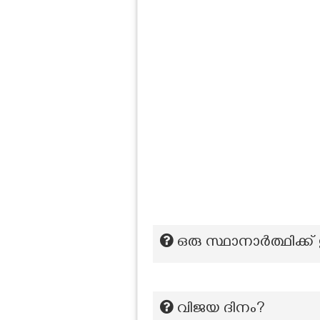
ഒരു സ്ഥാനാർത്ഥിക്ക
വിജയ ദിനം?