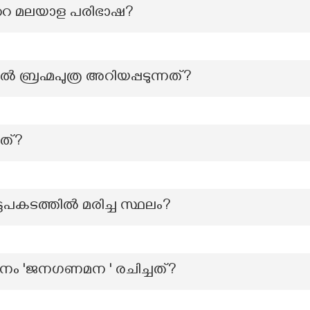
‍റെ മലയാള പരിഭാഷ?
്രഹ്മപുത്ര അറിയപ്പടുന്നത്?
ചത്?
കടത്തിൽ മരിച്ച സ്ഥലം?
ാനം 'ജനഗണമന ' രചിച്ചത്?