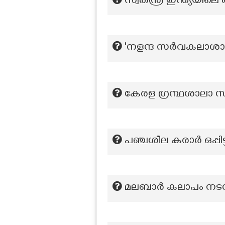
സ്വതന്ത്ര ഇന്ത്യയിലെ 
'നളന്ദ സർവകലാശാല
കേരള ഗ്രന്ഥശാലാ സ
പഞ്ചശീല കരാർ ഒപ്പി
മലബാർ കലാപം നടന