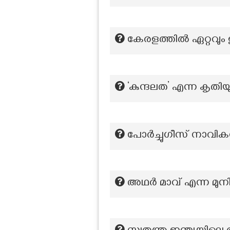
കേരളത്തിൽ ഏറ്റവും 
‘കുന്ദലത’ എന്ന കൃത
പോർച്ചുഗീസ് നാവി
അഥർ മാവ് എന്ന മുനി