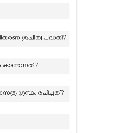
ിതരണ ശുചിത്വ പദ്ധതി?
ിൽ കാണുന്നത്?
സത്ര ഗ്രന്ഥം രചിച്ചത്?