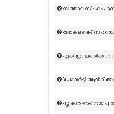
സത്താറ സിംഹം എന്നറ
ലോകബാങ്ക് സഹായത്ത
ഏത് ഗ്രന്ഥത്തിൽ നി
‘പോവർട്ടി ആന്‍റ് അൺ
സ്ത്രികൾ അഭിനയിച്ച 