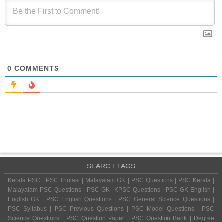
0
COMMENTS
SEARCH TAGS
Kerala PSC | PSC Thulasi | Malayalam GK | PSC Questions | PSC Kerala |
Malayalam PSC Questions | PSC GK | KPSC Questions | PSC GK English |
English GK | PSC English Questions | PSC General Science Questions |
PSC Syllabus | PSC Previous Questions | PSC Model Questions | PSC
Science Questions | PSC Question Paper | PSC Question Bank | Degree