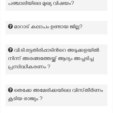
പഞ്ചാലിയിലെ മുഖ്യ വിഷയം?
മാറാട് കലാപം ഉണ്ടായ ജില്ല?
വി.ടി.ഭട്ടതിരിപ്പാടിൻറെ അടുക്കളയിൽ
നിന്ന് അരങ്ങത്തേയ്ക്ക് ആദ്യം അച്ചടിച്ച
പ്രസിദ്ധീകരണം ?
തെക്കേ അമേരിക്കയിലെ വിസ്‌തീർണം
കൂടിയ രാജ്യം ?