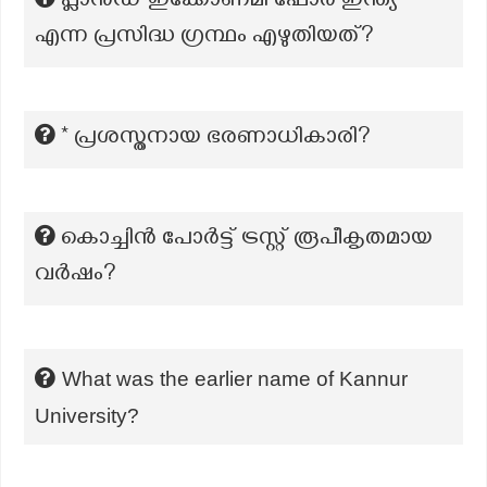
പ്ലാൻഡ് ഇക്കോണമി ഫോർ ഇന്ത്യ
എന്ന പ്രസിദ്ധ ഗ്രന്ഥം എഴുതിയത്?
* പ്രശസ്തനായ ഭരണാധികാരി?
കൊച്ചിൻ പോർട്ട് ട്രസ്റ്റ് രൂപീകൃതമായ
വർഷം?
What was the earlier name of Kannur
University?