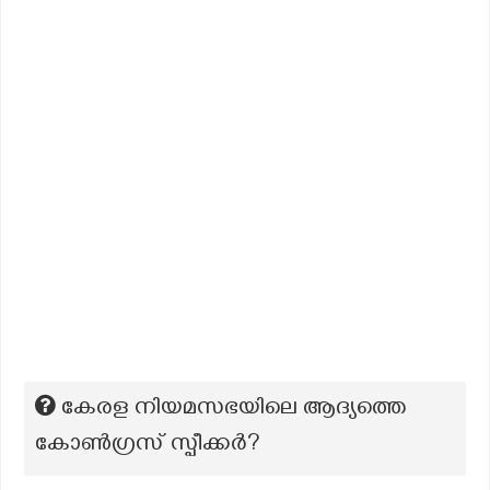
കേരള നിയമസഭയിലെ ആദ്യത്തെ
കോൺഗ്രസ് സ്പീക്കർ?