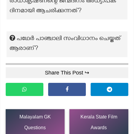
രാധാകൃഷ്‌ണന്റെ ജന്മദിനം അധ്യാപക
ദിനമായി ആചരിക്കുന്നത്?
പഥേർ പാഞ്ചാലി സംവിധാനം ചെയ്തത്
ആരാണ്?
Share This Post ↪
Malayalam GK
Kerala State Film
Questions
Awards