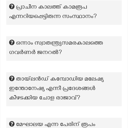
പ്രാചീന കാലത്ത് കാമരൂപ
എന്നറിയപ്പെട്ടിരുന്ന സംസ്ഥാനം?
ഒന്നാം സ്വാതന്ത്ര്യസമരകാലത്തെ
ഗവർണർ ജനറൽ?
തായ്‌ലൻഡ് കമ്പോഡിയ മലേഷ്യ
ഇന്തോനേഷ്യ എന്നീ പ്രദേശങ്ങൾ
കീഴടക്കിയ ചോള രാജാവ്?
മേഘാലയ എന്ന പേരിന് രൂപം