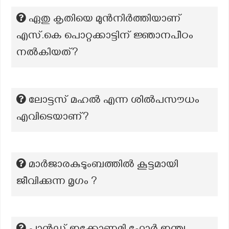
ഏതു കൃതിയെ മുൻനിർത്തിയാണ്
എസ്.കെ പൊറ്റക്കാട്ടിന് ജ്ഞാനപീഠം
നൽകിയത്?
ലോട്ടസ് മഹൽ എന്ന ശിൽപസൗധം
എവിടെയാണ്?
മാർജാരകുടുംബത്തിൽ കൂട്ടമായി
ജീവിക്കുന്ന മൃഗം ?