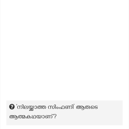
‘നിലയ്ക്കാത്ത സിംഫണി’ ആരുടെ
ആത്മകഥയാണ്?