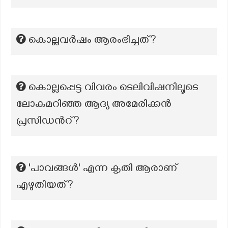
കൊല്ലവർഷം ആരംഭിച്ചത്?
കൊല്ലപ്പെട്ട വിവരം ടെലിവിഷനിലൂടെ
ലോകമറിഞ്ഞ ആദ്യ അമേരിക്കൻ
പ്രസിഡൻറ്?
'പാവങ്ങൾ' എന്ന കൃതി ആരാണ്
എഴുതിയത്?