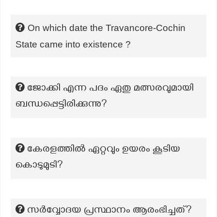
On which date the Travancore-Cochin
State came into existence ?
ജോക്കി എന്ന പദം ഏതു മത്സരവുമായി
ബന്ധപ്പെട്ടിരിക്കുന്നു?
കേരളത്തിൽ ഏറ്റവും ഉയരം കൂടിയ
കൊടുമുടി?
സര്‍വ്വോദയ പ്രസ്ഥാനം ആരംഭിച്ചത്?