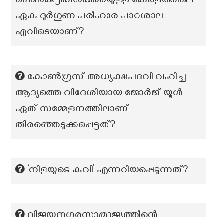
പെൺകുട്ടികൾക്കുമായുള്ള കേരളത്തിലെ
ഏക ദുർഗുണ പരിഹാര പാഠശാല
എവിടെയാണ്?
കോൺഗ്രസ് അധ്യക്ഷപദവി വഹിച്ച
ആദ്യത്തെ വിദേശിയായ ജോർജ് യൂൾ
ഏത് സമ്മേളനത്തിലാണ്
തിരഞ്ഞെടുക്കപ്പെട്ടത്?
‘നിളയുടെ കവി’ എന്നറിയപ്പെടുന്നത്?
വിജയനഗരസാമ്രാജ്യത്തിന്റെ