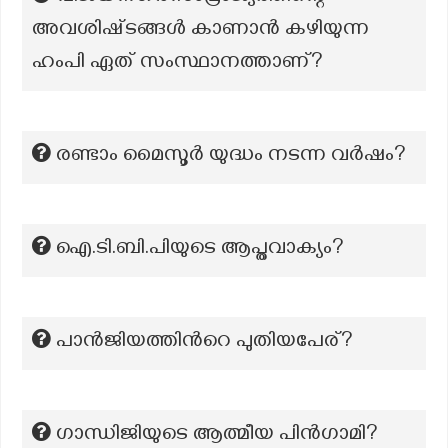
അവശിഷ്‌ടങ്ങൾ കാണാൻ കഴിയുന്ന
ഹംപി ഏത് സംസ്ഥാനത്താണ്?
രണ്ടാം മൈസൂർ യുദ്ധം നടന്ന വർഷം?
ഐ.ടി.ബി.പിയുടെ ആപ്തവാക്യം?
പാൻജിയത്തിന്‍റെ പുതിയപേര്?
ഗാന്ധിജിയുടെ ആത്മീയ പിൻഗാമി?