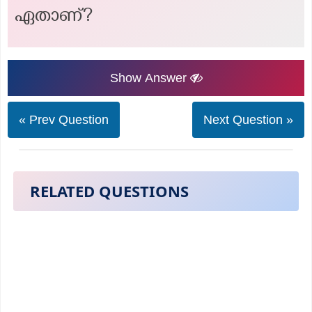
ഏതാണ്?
Show Answer
« Prev Question
Next Question »
RELATED QUESTIONS