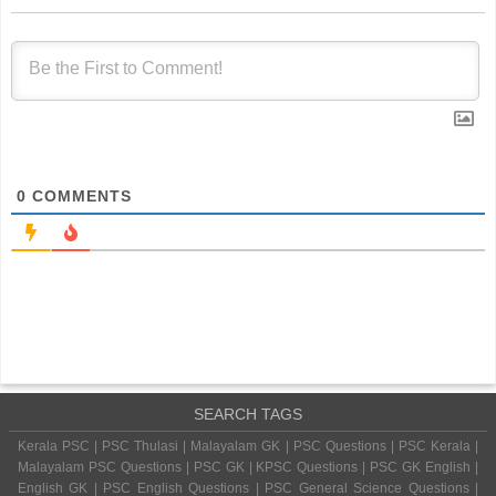
0
COMMENTS
SEARCH TAGS
Kerala PSC | PSC Thulasi | Malayalam GK | PSC Questions | PSC Kerala |
Malayalam PSC Questions | PSC GK | KPSC Questions | PSC GK English |
English GK | PSC English Questions | PSC General Science Questions |