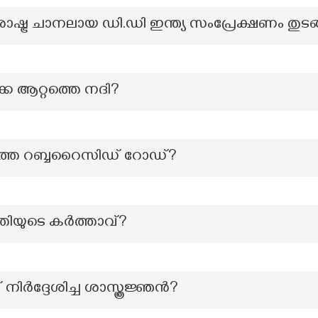
രാഷ്ട്ര ചാനലായ ഡി.ഡി ഇന്ത്യ സംപ്രേക്ഷണം തുട
കേ ആറ്റത്തെ നദി?
്തെ റബ്ബറൈസിഡ് റോഡ്?
ൃതിയുടെ കർത്താവ്?
 നിർദ്ദേശിച്ച ശാസ്ത്രജ്ഞൻ?