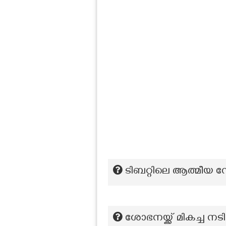
ടിബറ്റിലെ ആത്മീയ 
ശോഭനയ്ക്ക് മികച്ച നടി