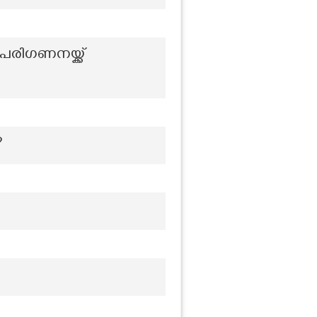
പരിഗണനയ്ക്ക്
?