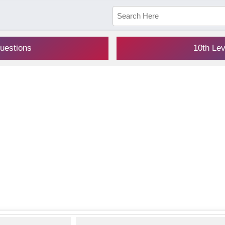
uestions
10th Le