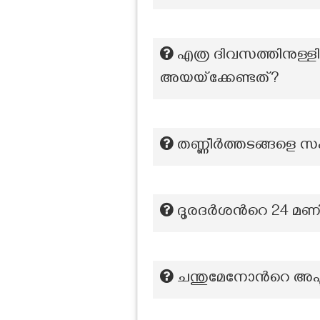
എത്ര ദിവസത്തിനുള്ള
അയയ്‌ക്കേണ്ടത്?
തണ്ണീര്‍ത്തടങ്ങളെ സം
ദൂരദർശന്‍റെ 24 മണി
ചന്തുമേനോന്‍റെ അപൂ