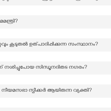
മന്ത്രി?
റവും കൂടുതൽ ഉത്പാദിപ്പിക്കുന്ന സംസ്ഥാനം?
ന്ന് നശിച്ചുപോയ സിന്ധൂനദിതട നഗരം?
ം നീയമസഭാ സ്പീക്കര്‍ ആയിരുന്ന വ്യക്തി?