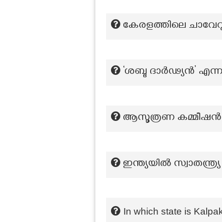
കേരളത്തിലെ ചാവേറുക
‘ശബ്ദ ദാര്‍ഢ്യൻ’ എന്ന
ആസൂത്രണ കമ്മീഷന്‍റ
ഇന്ത്യയിൽ സ്വാതന്ത്ര്
In which state is Kalp