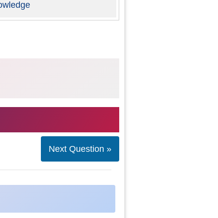
owledge
Next Question »