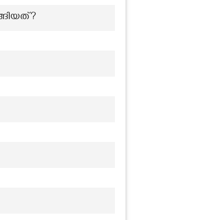
ങ്ങിയത്?