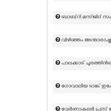
ബാബ്റി മസ്ജിദ് സം
വിഴിഞ്ഞം അന്താരാഷ്ട്
പാലക്കാട് ചുരത്തിന
ഗോവാലിയ ടാങ്ക് ഇപ്
വേർണാകുലർ പ്രസ് ആ