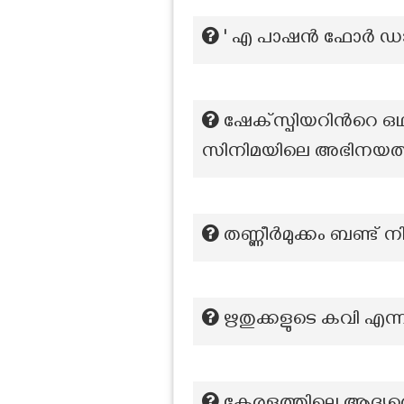
' എ പാഷൻ ഫോർ ഡാൻ
ഷേക്സ്പിയറിന്‍റെ ഒഥ
സിനിമയിലെ അഭിനയത്
തണ്ണീർമുക്കം ബണ്ട് 
ഋതുക്കളുടെ കവി എന്ന