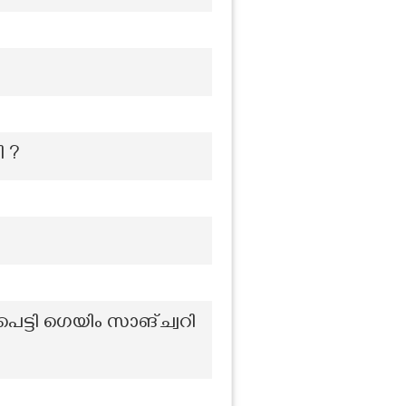
ി ?
ട്ടി ഗെയിം സാങ്ച്വറി