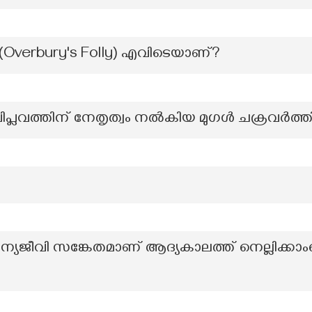
verbury's Folly) എവിടെയാണ്?
പ്ലവത്തിന് നേതൃത്വം നൽകിയ മുഗൾ ചക്രവർത്ത
യജീവി സങ്കേതമാണ് ആദ്യകാലത്ത് നെല്ലിക്കാംപെ