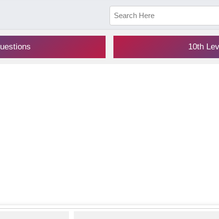
uestions
10th Le