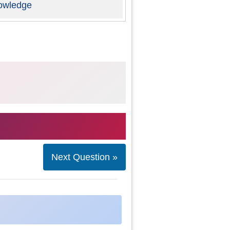
owledge
Next Question »