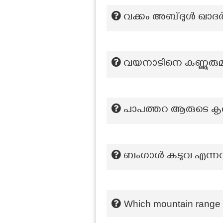
വക്കം അബ്ദുൾ ഖാദർ
വയനാടിനെ കണ്ണൂരുമായ
പാപത്തറ ആരുടെ ക
ബംഗാൾ കടുവ എന്നറി
Which mountain range 