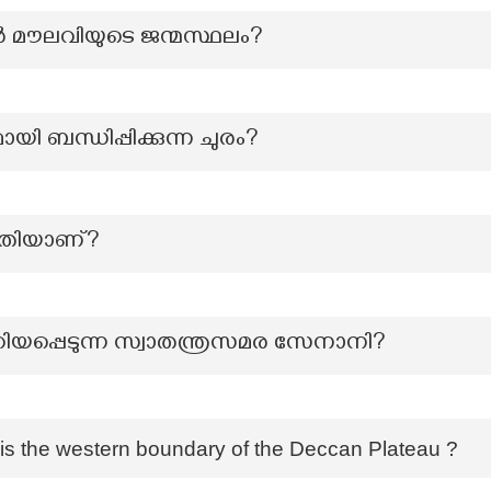
 മൗലവിയുടെ ജന്മസ്ഥലം?
ി ബന്ധിപ്പിക്കുന്ന ചുരം?
ൃതിയാണ്?
യപ്പെടുന്ന സ്വാതന്ത്രസമര സേനാനി?
is the western boundary of the Deccan Plateau ?