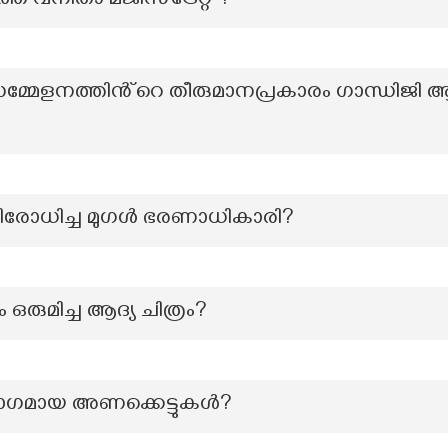
 വനിതാ മജിസ്‌ട്രേറ്റ് ?
മ്മേളനത്തിൻ്റെ തീരുമാനപ്രകാരം ഗാന്ധിജി 
ോധിച്ച മുഗൾ ഭരണാധികാരി?
രുമിച്ച ആദ്യ ചിത്രം?
 ഭാഗമായ അണക്കെട്ടുകൾ?