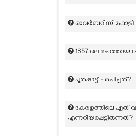
ഓവർബറീസ് ഫോളി (O
1857 ലെ മഹത്തായ വി
പൂതപ്പാട്ട് - രചിച്ചത്?
കേരളത്തിലെ ഏത് വന്
എന്നറിയപ്പെട്ടിരുന്നത്?