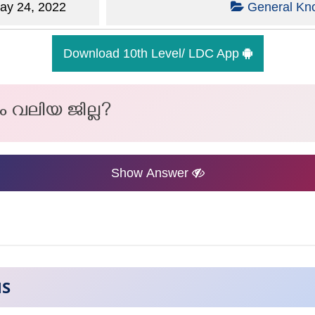
y 24, 2022
General Kn
Download 10th Level/ LDC App
ം വലിയ ജില്ല?
Show Answer
NS