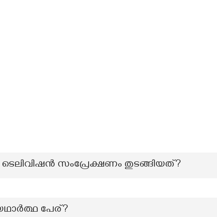
ി ടെലിവിഷന്‍ സംപ്രേക്ഷണം തുടങ്ങിയത്?
യഥാർത്ഥ പേര്?