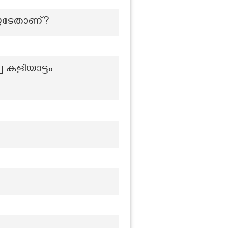
ുടേതാണ്?
ച കളിയാട്ടം