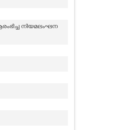
ആരംഭിച്ച നിയമലംഘന