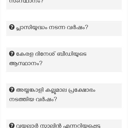
സംസ്ഥാനം?
പ്ലാസിയുദ്ധം നടന്ന വർഷം?
കേരള ദിനേശ് ബീഡിയുടെ
ആസ്ഥാനം?
അയ്യങ്കാളി കല്ലുമാല പ്രക്ഷോഭം
നടത്തിയ വർഷം?
വയലാർ സ്റ്റാലിൻ എന്നറിയപ്പെട്ട