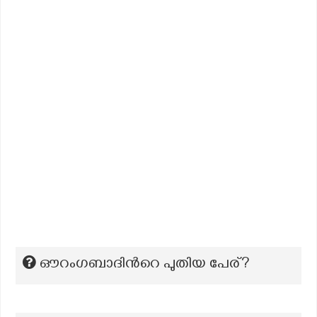
ഔറംഗബാദിന്‍റെ പുതിയ പേര്?