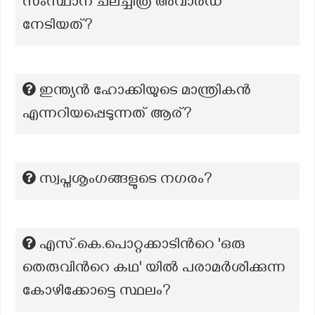
സംസ്ഥാന ചലച്ചിത്ര അവാർഡ്
നേടിയത്?
ഇന്ത്യന്‍ ഹോക്കിയുടെ മാന്ത്രികന്‍
എന്നറിയപ്പെടുന്നത് ആര്?
സ്വപ്നശൃംഗങ്ങളുടെ നഗരം?
എസ്.കെ.പൊറ്റക്കാടിന്‍റെ 'ഒരു
തെരുവിന്‍റെ കഥ' യിൽ പരാമർശിക്കുന്ന
കോഴിക്കോട്ടെ സ്ഥലം?