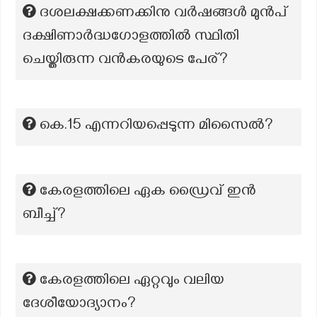
ദശലക്ഷക്കണക്കിനു വർഷങ്ങൾ മുൻപ്
ദക്ഷിണാർദ്ധഗോളത്തിൽ സ്ഥിതി
ചെയ്തിരുന്ന വൻകരയുടെ പേര്?
കെ.15 എന്നറിയപ്പെടുന്ന മിസൈൽ?
കേരളത്തിലെ ഏക ഡ്രൈവ് ‌‌‌‌‌ഇൻ
ബീച്ച്?
കേരളത്തിലെ ഏറ്റവും വലിയ
ദേശീയോദ്യാനം?