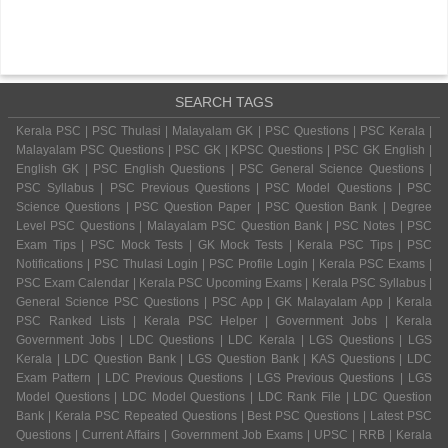
SEARCH TAGS
Kerala PSC | PSC Thulasi | Malayalam GK | PSC Questions | PSC Kerala |
Malayalam PSC Questions | PSC GK | KPSC Questions | PSC GK English |
English GK | PSC English Questions | PSC General Science Questions |
PSC Syllabus | PSC Previous Questions | PSC Model Questions | PSC
Science Questions | PSC Question Paper | PSC Question Bank | Degree
Level PSC Questions | Malayalam PSC Question Bank | PSC Notes | PSC
Exam Tips | PSC Mock Tests | GK Mock Tests | Kerala PSC Tips | PSC
Notifications | PSC Thulasi Login | PSC Profile Login | Kerala PSC Exams |
PSC Exam Calendar | Kerala PSC Upcoming Exams | Kerala PSC Syllabus |
General Science PSC Questions | PSC App | GK Malayalam App | Kerala
PSC Ranked Lists | Kerala PSC Helper | Government Jobs | Kerala
Government Jobs | LDC Questions | LDC Kerala | LGS Questions | LGS
Kerala | LDC Question Bank | LGS Question Bank | KAS Questions | LDC
Exam Pattern | LDC Previous Questions | LGS Previous Questions | LGS
Model Questions | LDC Model Questions | LDC Rank File | LDC Question
Bank | Kerala PSC Repeated Questions | Best PSC Questions | Latest PSC
Questions | Current Affairs | Government Job Exams | UPSC | RRB | Kerala