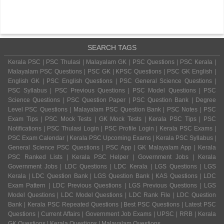
SEARCH TAGS
Kerala PSC | PSC Thulasi | Malayalam GK | PSC Questions | PSC Kerala |
Malayalam PSC Questions | PSC GK | KPSC Questions | PSC GK English |
English GK | PSC English Questions | PSC General Science Questions |
PSC Syllabus | PSC Previous Questions | PSC Model Questions | PSC
Science Questions | PSC Question Paper | PSC Question Bank | Degree
Level PSC Questions | Malayalam PSC Question Bank | PSC Notes | PSC
Exam Tips | PSC Mock Tests | GK Mock Tests | Kerala PSC Tips | PSC
Notifications | PSC Thulasi Login | PSC Profile Login | Kerala PSC Exams |
PSC Exam Calendar | Kerala PSC Upcoming Exams | Kerala PSC Syllabus |
General Science PSC Questions | PSC App | GK Malayalam App | Kerala
PSC Ranked Lists | Kerala PSC Helper | Government Jobs | Kerala
Government Jobs | LDC Questions | LDC Kerala | LGS Questions | LGS
Kerala | LDC Question Bank | LGS Question Bank | KAS Questions | LDC
Exam Pattern | LDC Previous Questions | LGS Previous Questions | LGS
Model Questions | LDC Model Questions | LDC Rank File | LDC Question
Bank | Kerala PSC Repeated Questions | Best PSC Questions | Latest PSC
Questions | Current Affairs | Government Job Exams | UPSC | RRB | Kerala
GK Questions | Kerala Questions | Malayalam Questions