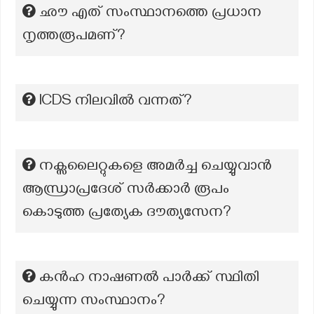
ഛൗ എത് സംസ്ഥാനത്തെ പ്രധാന
നൃത്തരൂപമണ്?
ICDS നിലവില്‍ വന്നത്?
നക്സലൈറ്റുകളെ അമർച്ച ചെയ്യുവാൻ
ആന്ധ്രാപ്രദേശ് സർക്കാർ രൂപം
കൊടുത്ത പ്രത്യേക ദൗത്യസേന?
കൻഹ നാഷണൽ പാർക്ക് സ്ഥിതി
ചെയ്യുന്ന സംസ്ഥാനം?