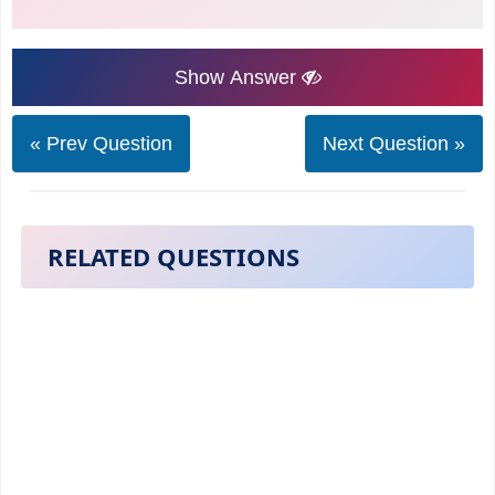
Show Answer
« Prev Question
Next Question »
RELATED QUESTIONS