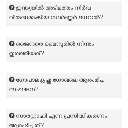
ഇന്ത്യയിൽ അടിമത്തം നിർവ
വിരുദ്ധമാക്കിയ ഗവർണ്ണർ ജനറൽ?
ജൈനരെ മൈസൂരിൽ നിന്നും
തുരത്തിയത്?
ഗോപാലകൃഷ്ണ ഗോഖലെ ആരംഭിച്ച
സംഘടന?
സാരഗ്രാഹി എന്ന പ്രസിദ്ധീകരണം
ആരംഭിച്ചത്?