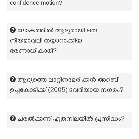
confidence motion?
ലോകത്തിൽ ആദ്യമായി ഒരു
നിയമാവലി തയ്യാറാക്കിയ
ഭരണാധികാരി?
ആദ്യത്തെ ലാറ്റിനമേരിക്കൻ അറബ്
ഉച്ചകോടിക്ക് (2005) വേദിയായ നഗരം?
ചരൽക്കുന്ന് ഏതുനിലയിൽ പ്രസിദ്ധം?