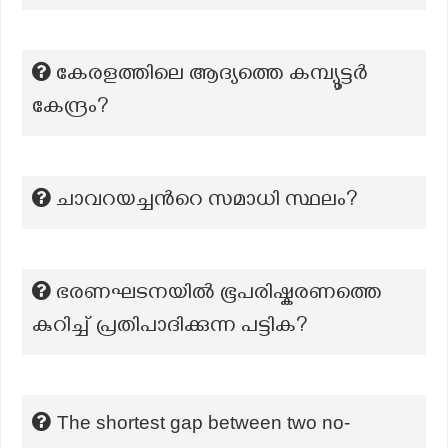
കേരളത്തിലെ ആദ്യത്തെ കമ്പ്യൂട്ടർ
കേന്ദ്രം?
ചാവറയച്ചന്‍റെ സമാധി സ്ഥലം?
ഭരണഘടനയിൽ ഭൂപരിഷ്കരണത്തെ
കുറിച്ച് പ്രതിപാദിക്കുന്ന പട്ടിക?
The shortest gap between two no-