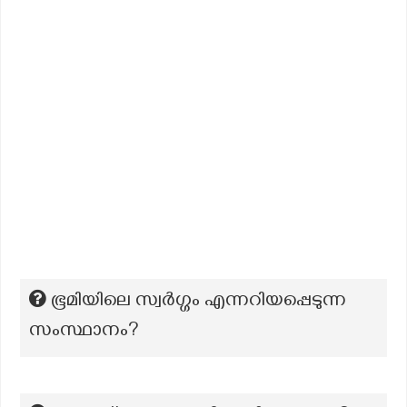
ഭൂമിയിലെ സ്വർഗ്ഗം എന്നറിയപ്പെടുന്ന
സംസ്ഥാനം?