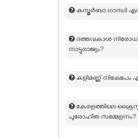
കസ്തൂർബാ ഗാന്ധി എവ
ദത്തവകാശ നിരോധന നയ
നാട്ടുരാജ്യം?
കളിമണ്ണ് നിക്ഷേപം 
കേരളത്തിലെ ക്രൈസ്
പുരോഹിത സമ്മേളനം?