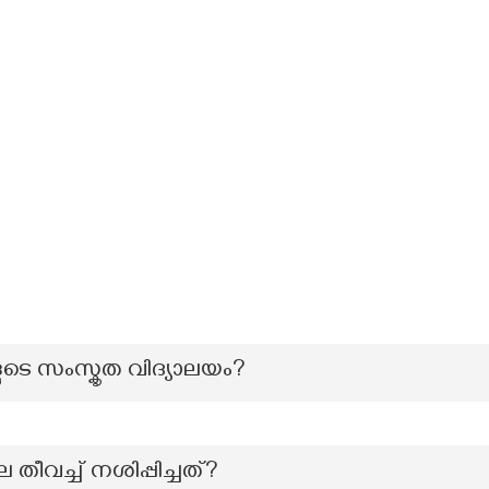
ടെ സംസ്കൃത വിദ്യാലയം?
ീവച്ച് നശിപ്പിച്ചത്?