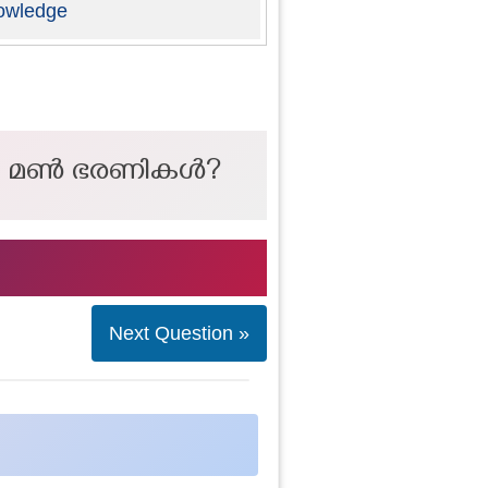
owledge
ുന്ന മൺ ഭരണികൾ?
Next Question »