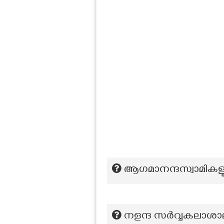
ആഗമാനന്ദസ്വാമികളു
നളന്ദ സർവ്വകലാശാല ത