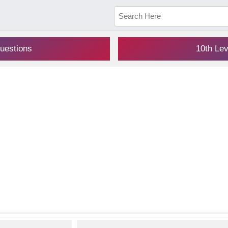
uestions
10th Le