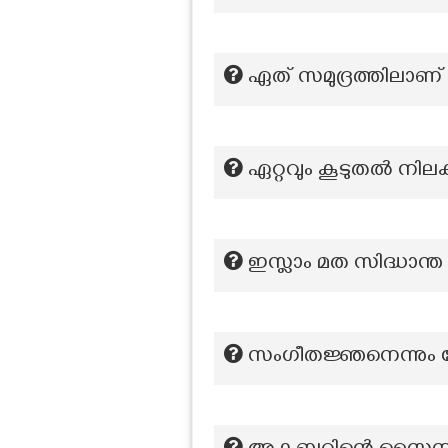
ഏത് സമുദ്രത്തിലാ
ഏറ്റവും കൂടുതൽ നിലക
ഇസ്ലാം മത സിദ്ധാന്ത
സംഗീതജ്ഞനെന്നും പ