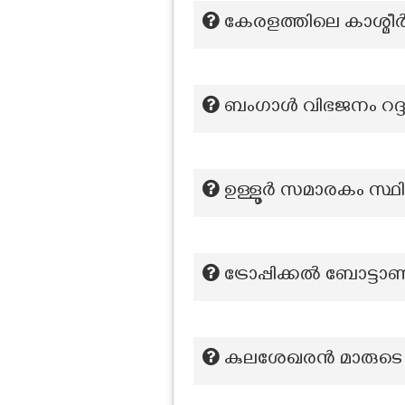
കേരളത്തിലെ കാശ്മീർ 
ബംഗാൾ വിഭജനം റദ്ദ
ഉള്ളൂർ സ‌മാരകം സ്ഥിത
ട്രോപ്പിക്കൽ ബോട്ടാണി
കുലശേഖരന്‍ മാരുട