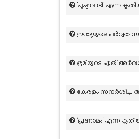
‘പുഷ്പവാടി’ എന്ന കൃ
ഇന്ത്യയുടെ പര്‍വ്വത
ഭൂമിയുടെ ഏത് അര്‍ദ്
കേരളം സന്ദർശിച്ച 
‘പ്രണാമം’ എന്ന കൃത