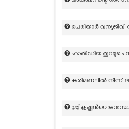
അകബറിന്റെ സൈനിക സ
പെരിയാര്‍ വന്യജീവി 
ഹാല്‍ഡിയ തുറമുഖം സ്
കരിമണലിൽ നിന്ന് ലഭ
ശ്രീകൃഷ്ണന്‍റെ ജന്മസ