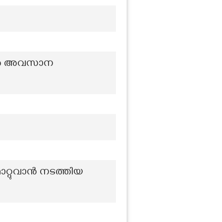
ർത്ത അവസാന
റ്റുവാൻ നടത്തിയ