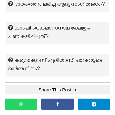
ഭാരതരത്നം ലഭിച്ച ആദ്യ സംഗീതജഞ?
കാഞ്ചി കൈലാസനാഥ ക്ഷേത്രം
പണികഴിപ്പിച്ചത്?
കുര്യാക്കോസ് ഏലിയാസ് ചാവറയുടെ
ഓര്‍മ്മ ദിനം?
Share This Post ↪