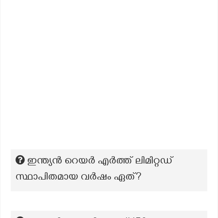
ഇന്ത്യൻ റെയർ എർത്ത് ലിമിറ്റഡ്
സ്ഥാപിതമായ വർഷം ഏത്?