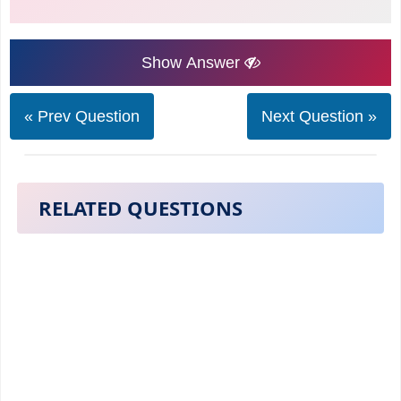
Show Answer
« Prev Question
Next Question »
RELATED QUESTIONS