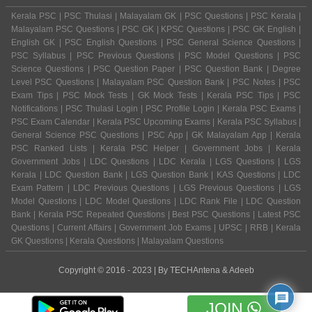
Kerala PSC | PSC Thulasi | Malayalam GK | PSC Questions | PSC Kerala |
Malayalam PSC Questions | PSC GK | KPSC Questions | PSC GK English |
English GK | PSC English Questions | PSC General Science Questions |
PSC Syllabus | PSC Previous Questions | PSC Model Questions | PSC
Science Questions | PSC Question Paper | PSC Question Bank | Degree
Level PSC Questions | Malayalam PSC Question Bank | PSC Notes | PSC
Exam Tips | PSC Mock Tests | GK Mock Tests | Kerala PSC Tips | PSC
Notifications | PSC Thulasi Login | PSC Profile Login | Kerala PSC Exams |
PSC Exam Calendar | Kerala PSC Upcoming Exams | Kerala PSC Syllabus |
General Science PSC Questions | PSC App | GK Malayalam App | Kerala
PSC Ranked Lists | Kerala PSC Helper | Government Jobs | Kerala
Government Jobs | LDC Questions | LDC Kerala | LGS Questions | LGS
Kerala | LDC Question Bank | LGS Question Bank | KAS Questions | LDC
Exam Pattern | LDC Previous Questions | LGS Previous Questions | LGS
Model Questions | LDC Model Questions | LDC Rank File | LDC Question
Bank | Kerala PSC Repeated Questions | Best PSC Questions | Latest PSC
Questions | Current Affairs | Government Job Exams | UPSC | RRB | Kerala
GK Questions | Kerala Questions | Malayalam Questions
Copyright © 2016 - 2023 | By
TECHAntena
&
Adeeb
JOIN