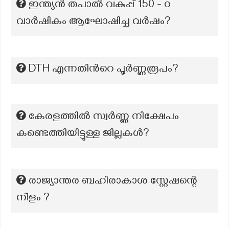
ഇന്ത്യൻ തപാൽ വകുപ്പ് 150 - o
വാർഷികം ആഘോഷിച്ച വർഷം?
DTH എന്നതിന്‍റെ പൂർണ്ണരൂപം?
കേരളത്തിൽ സ്വർണ്ണ നിക്ഷേപം
കണ്ടെത്തിയിട്ടുള്ള ജില്ലകൾ?
രാജ്യാന്തര ബഹിരാകാശ സ്റ്റേഷന്റെ
നീളം ?