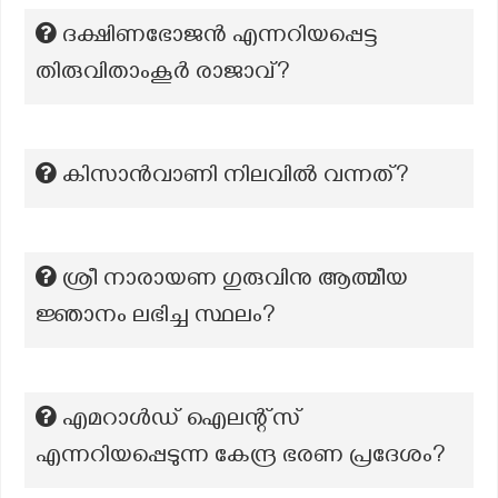
ദക്ഷിണഭോജൻ എന്നറിയപ്പെട്ട
തിരുവിതാംകൂർ രാജാവ്?
കിസാന്‍വാണി നിലവില്‍ വന്നത്?
ശ്രീ നാരായണ ഗുരുവിനു ആത്മീയ
ജ്ഞാനം ലഭിച്ച സ്ഥലം?
എമറാൾഡ് ഐലന്റ്സ്
എന്നറിയപ്പെടുന്ന കേന്ദ്ര ഭരണ പ്രദേശം?