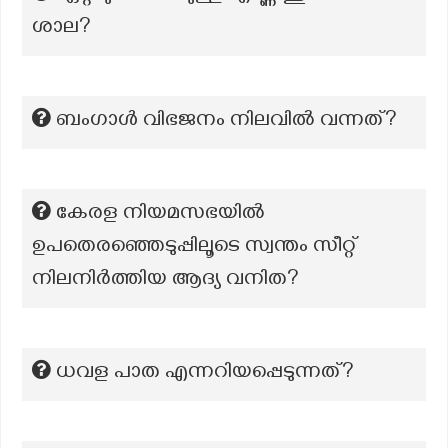
ശാല?
ബംഗാൾ വിഭജനം നിലവിൽ വന്നത്?
കേരള നിയമസഭയിൽ
ഉപതെരഞ്ഞെടുപ്പിലൂടെ സ്വന്തം സീറ്റ്
നിലനിർത്തിയ ആദ്യ വനിത?
ധവള പാത എന്നറിയപ്പെടുന്നത്?