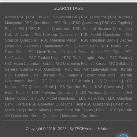
SEARCH TAGS
Kerala PSC | PSC Thulasi | Malayalam GK | PSC Questions | PSC Kerala |
Malayalam PSC Questions | PSC GK | KPSC Questions | PSC GK English |
English GK | PSC English Questions | PSC General Science Questions |
PSC Syllabus | PSC Previous Questions | PSC Model Questions | PSC
Science Questions | PSC Question Paper | PSC Question Bank | Degree
Level PSC Questions | Malayalam PSC Question Bank | PSC Notes | PSC
Exam Tips | PSC Mock Tests | GK Mock Tests | Kerala PSC Tips | PSC
Notifications | PSC Thulasi Login | PSC Profile Login | Kerala PSC Exams |
PSC Exam Calendar | Kerala PSC Upcoming Exams | Kerala PSC Syllabus |
General Science PSC Questions | PSC App | GK Malayalam App | Kerala
PSC Ranked Lists | Kerala PSC Helper | Government Jobs | Kerala
Government Jobs | LDC Questions | LDC Kerala | LGS Questions | LGS
Kerala | LDC Question Bank | LGS Question Bank | KAS Questions | LDC
Exam Pattern | LDC Previous Questions | LGS Previous Questions | LGS
Model Questions | LDC Model Questions | LDC Rank File | LDC Question
Bank | Kerala PSC Repeated Questions | Best PSC Questions | Latest PSC
Questions | Current Affairs | Government Job Exams | UPSC | RRB | Kerala
GK Questions | Kerala Questions | Malayalam Questions
Copyright © 2016 - 2023 | By
TECHAntena
&
Adeeb