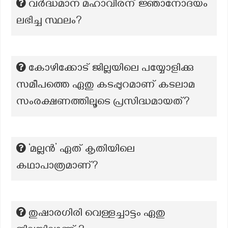
വർദ്ധമാന മഹാവീരന് ജ്ഞാനോദയം
ലഭിച്ച സ്ഥലം?
കോഴിക്കോട് ജില്ലയിലെ പയ്യോളിക്കു
സമീപത്തെ ഏതു കടപ്പുറമാണ് കടലാമ
സംരക്ഷണത്തിലൂടെ പ്രസിദ്ധമായത്?
‘മല്ലൻ’ ഏത് കൃതിയിലെ
കഥാപാത്രമാണ്?
തുഷാരഗിരി വെള്ളച്ചാട്ടം ഏതു