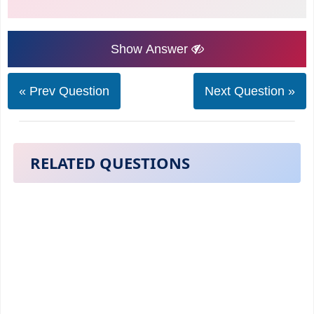
Show Answer
« Prev Question
Next Question »
RELATED QUESTIONS