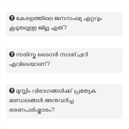
കേരളത്തിലെ ജനസംഖ്യ ഏറ്റവും
കൂടുതലുള്ള ജില്ല ഏത്?
സരിസ്ക ടൈഗർ സാങ്ച്വറി
എവിടെയാണ്?
മുസ്ലിം വിഭാഗങ്ങൾക്ക് പ്രത്യേക
മണ്ഡലങ്ങൾ അനുവദിച്ച
ഭരണപരിഷ്കാരം?