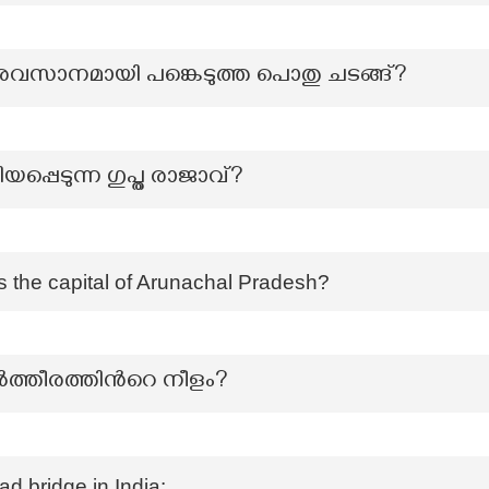
വസാനമായി പങ്കെടുത്ത പൊതു ചടങ്ങ്?
ിയപ്പെടുന്ന ഗുപ്ത രാജാവ്?
is the capital of Arunachal Pradesh?
്തീരത്തിന്‍റെ നീളം?
ad bridge in India: