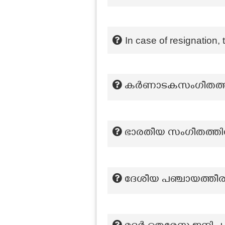
In case of resignation, 
കർണാടകസംഗീതത്തില
ഭാരതീയ സംഗീതത്തിൻറ
ദേശീയ പഞ്ചായത്തീര