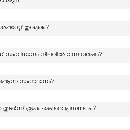
രാജ്യം?
്പറേറ്റ് തുറമുഖം?
ഡ് സംവിധാനം നിലവിൽ വന്ന വർഷം?
പെടുന്ന സംസ്ഥാനം?
ുടർന്ന് രൂപം കൊണ്ട പ്രസ്ഥാനം?