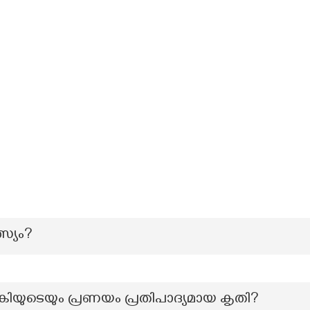
സ്യം?
യുടെയും പ്രണയം പ്രതിപാദ്യമായ കൃതി?