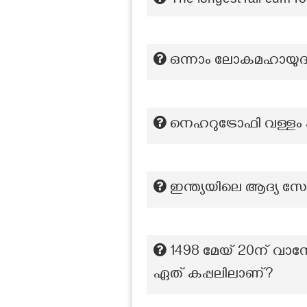
ഒന്നാം ലോകമഹായുദ്
നെഹറുട്രോഫി വള്ളം
ഇന്ത്യയിലെ ആദ്യ സോ
1498 മേയ് 20ന് വാസ്
ഏത് കപ്പലിലാണ്?