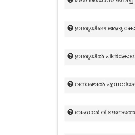
മദർ തെരേസ ജനിച്ച 
ഇന്ത്യയിലെ ആദ്യ കോർപ
ഇന്ത്യയിൽ പിൻകോ
വനാഞ്ചൽ എന്നറിയപ്
ബംഗാൾ വിഭജനത്തെ ത