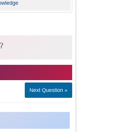
owledge
?
Next Question »