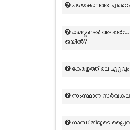
പഴയകാലത്ത് പുറൈക്ക
കമ്മ്യൂണൽ അവാർഡി
ജയിൽ?
കേരളത്തിലെ ഏറ്റവ
സംസ്ഥാന സർവകലാശ
ഗാന്ധിജിയുടെ പ്രൈവറ്