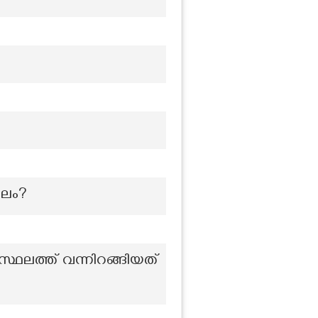
ഥലം?
സ്ഥലത്ത് വന്നിറങ്ങിയത്