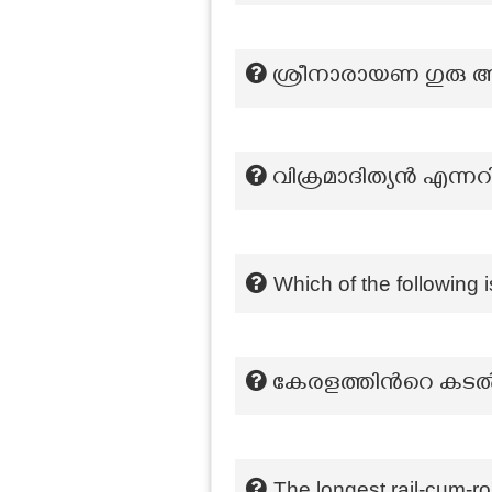
ശ്രീനാരായണ ഗുരു അ
വിക്രമാദിത്യന്‍ എന്നറ
Which of the following 
കേരളത്തിന്‍റെ കടൽത
The longest rail-cum-ro