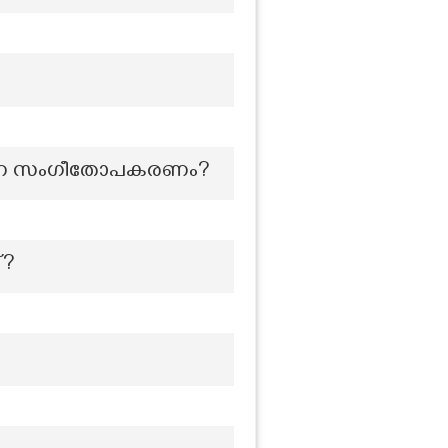
കുന്ന സംഗീതോപകരണം?
്?