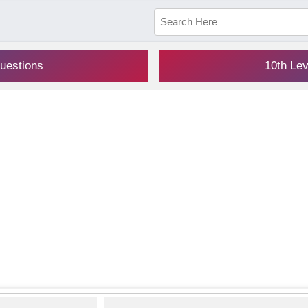
uestions
10th Le