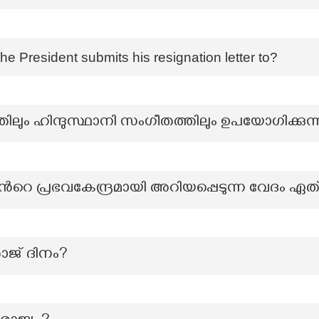
the President submits his resignation letter to?
ും ഹിന്ദുസ്ഥാനി സംഗീതത്തിലും ഉപയോഗിക്
െ പ്രഭവകേന്ദ്രമായി അറിയപ്പെടുന്ന വേദം ഏത
ാജ് ദിനം?