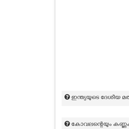
ഇന്ത്യയുടെ ദേശീയ മത്
കോവലന്റെയും കണ്ണകി