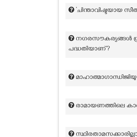
‘ചിന്താവിഷ്ടയായ സീ
നഗരസൗകര്യങ്ങള്‍ ഗ്ര
പദ്ധതിയാണ്?
മാഹാത്മാഗാന്ധിജിയുട
രാമായണത്തിലെ കാണ
സ്ഥിരതാമസക്കാരില്