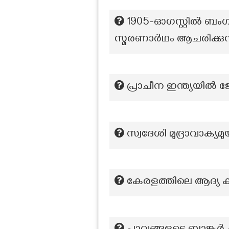
1905-ഓഗസ്റ്റിൽ ബം
സ്മരണാർഥം ആചരിക്കുന
പ്രാചീന ഇന്ത്യയില്‍ ജ
സ്വദേശി മുദ്രാവാക
കേരളത്തിലെ ആദ്യ കാര