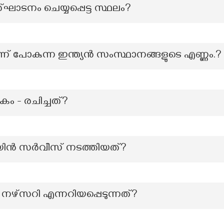
ത്ഘാടനം ചെയ്യപ്പെട്ട സ്ഥലം?
‌ പോകുന്ന ഇന്ത്യൻ സംസ്ഥാനങ്ങളുടെ എണ്ണം.?
- രചിച്ചത്?
െയിൻ സർവീസ് നടത്തിയത്?
െ നഴ്‌സറി എന്നറിയപ്പെടുന്നത്?