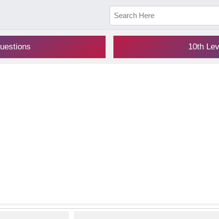
uestions
10th Le