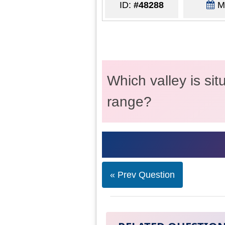
ID:
#48288
Ma
Which valley is si
range?
« Prev Question