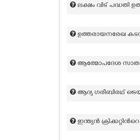
ലക്ഷം വിട് പദ്ധതി ഉ
ഉത്തരായനരേഖ കടന്ന്
ആത്മോപദേശ സാതകം 
ആദ്യ ഗരീബിരഥ് ട്ര
ഇന്ത്യൻ ക്രിക്കറ്റിൻറ