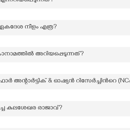
ന്നറിയപ്പെടുന്നത്?
െ ഏകദേശ നീളം എത്ര?
കാനാമത്തില്‍ അറിയപ്പെടുന്നത്?
 അന്റാർട്ടിക് & ഓഷ്യൻ റിസേർച്ചിന്‍റെ (
്ച കുലശേഖര രാജാവ്?