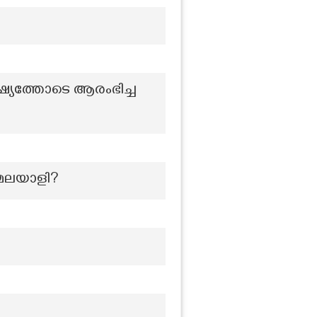
്ഷ്യത്തോടെ ആരംഭിച്ച
ക മലയാളി?