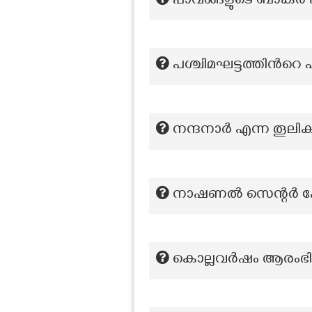
പാവങ്ങളുടെ ബാങ്കർ എ
പശ്ചിമഘട്ടത്തിന്‍റ
നന്ദനാര്‍ എന്ന തൂലി
നാഷണൽ സെന്റർ ഫോർ
കൊല്ലവർഷം ആരംഭിച