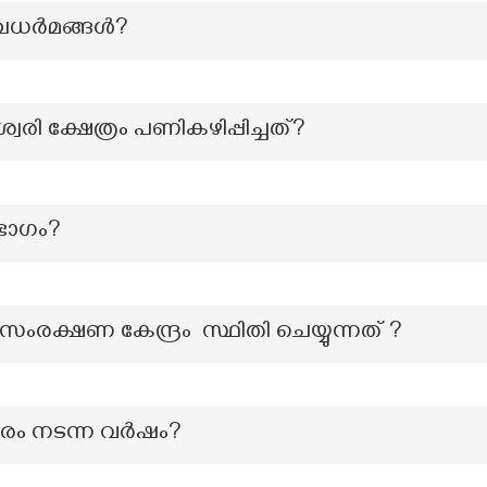
ചധർമങ്ങൾ?
രി ക്ഷേത്രം പണികഴിപ്പിച്ചത്?
 ഭാഗം?
 സംരക്ഷണ കേന്ദ്രം സ്ഥിതി ചെയ്യുന്നത് ?
മരം നടന്ന വർഷം?