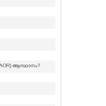
NCAOR) ആസ്ഥാനം?