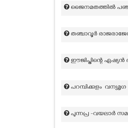
ജൈനമതത്തിൽ പഞ്
തഞ്ചാവൂർ രാജരാജേശ്വ
ഈജിപ്തിന്റെ ഏഷ്യൻ
പറമ്പിക്കുളം വന്യമൃഗ
പുന്നപ്ര -വയലാർ സ