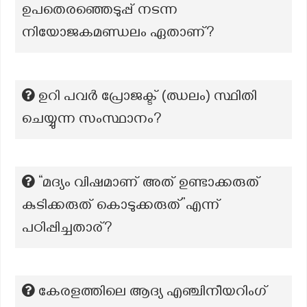
ഉപതെരഞ്ഞെടുപ്പ് നടന്ന
നിയോജകമണ്ഡലം ഏതാണ്?
ഉറി പവർ പ്രോജക്ട് (ഝലം) സ്ഥിതി
ചെയ്യുന്ന സംസ്ഥാനം?
“മദ്യം വിഷമാണ് അത് ഉണ്ടാക്കരുത്
കുടിക്കരുത് കൊടുക്കരുത്”എന്ന്
പഠിപ്പിച്ചതാര്?
കേരളത്തിലെ ആദ്യ എഞ്ചിനീയറിംഗ്