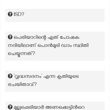
ISD?
പെരിയാറിന്റെ ഏത് പോഷക
നദിയിലാണ് പൊൻമുടി ഡാം സ്ഥിതി
ചെയ്യുന്നത്?
‘വൃദ്ധസദനം’ എന്ന കൃതിയുടെ
രചയിതാവ്?
മുല്ലപ്പെരിയാർ അണക്കെട്ടിന്‍റെ