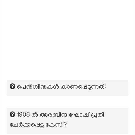
പെൻഗ്വിനുകൾ കാണപ്പെടുന്നത്:
1908 ൽ അരബിന്ദ ഘോഷ് പ്രതി
ചേർക്കപ്പെട്ട കേസ്?