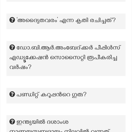
‘അദ്യൈതവരം’ എന്ന കൃതി രചിച്ചത്?
ഡോ.ബി.ആർ.അംബേദ്ക്കർ പീപ്പിൾസ്
എഡ്യൂക്കേഷൻ സൊസൈറ്റി രൂപീകരിച്ച
വർഷം?
പണ്ഡിറ്റ് കറുപ്പന്‍റെ ഗുരു?
ഇന്ത്യയിൽ ദശാംശ