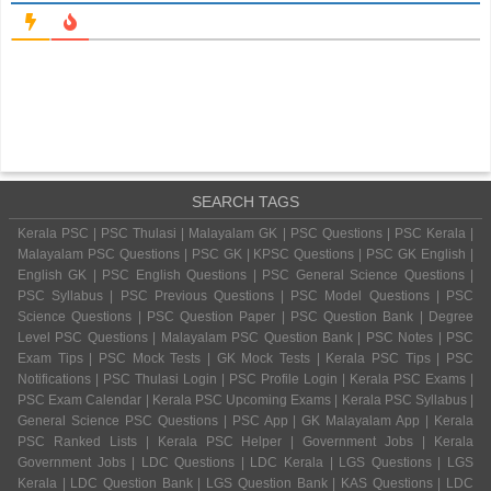
SEARCH TAGS
Kerala PSC | PSC Thulasi | Malayalam GK | PSC Questions | PSC Kerala |
Malayalam PSC Questions | PSC GK | KPSC Questions | PSC GK English |
English GK | PSC English Questions | PSC General Science Questions |
PSC Syllabus | PSC Previous Questions | PSC Model Questions | PSC
Science Questions | PSC Question Paper | PSC Question Bank | Degree
Level PSC Questions | Malayalam PSC Question Bank | PSC Notes | PSC
Exam Tips | PSC Mock Tests | GK Mock Tests | Kerala PSC Tips | PSC
Notifications | PSC Thulasi Login | PSC Profile Login | Kerala PSC Exams |
PSC Exam Calendar | Kerala PSC Upcoming Exams | Kerala PSC Syllabus |
General Science PSC Questions | PSC App | GK Malayalam App | Kerala
PSC Ranked Lists | Kerala PSC Helper | Government Jobs | Kerala
Government Jobs | LDC Questions | LDC Kerala | LGS Questions | LGS
Kerala | LDC Question Bank | LGS Question Bank | KAS Questions | LDC