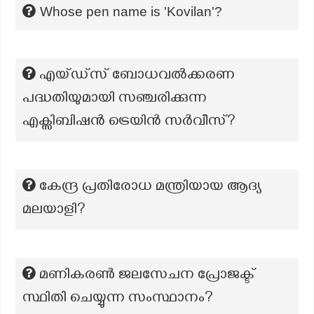
Whose pen name is 'Kovilan'?
എയ്ഡ്സ് ബോധവൽക്കരണ
പദ്ധതിയുമായി സഞ്ചരിക്കുന്ന
എക്സിബിഷൻ ട്രെയിൻ സർവീസ്?
കേന്ദ്ര പ്രതിരോധ മന്ത്രിയായ ആദ്യ
മലയാളി?
മണികരൺ ജലസേചന പ്രോജക്ട്
സ്ഥിതി ചെയ്യുന്ന സംസ്ഥാനം?