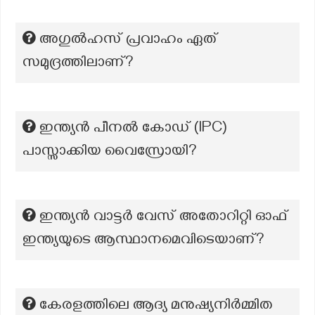
അഗുൽഹസ് പ്രവാഹം ഏത്
സമുദ്രത്തിലാണ്?
ഇന്ത്യൻ പീനൽ കോഡ് (lPC)
പാസ്സാക്കിയ വൈസ്രോയി?
ഇന്ത്യൻ വാട്ടർ വേസ് അതോറിറ്റി ഓഫ്
ഇന്ത്യയുടെ ആസ്ഥാനമെവിടെയാണ്?
കേരളത്തിലെ ആദ്യ മനുഷ്യനിർമ്മിത