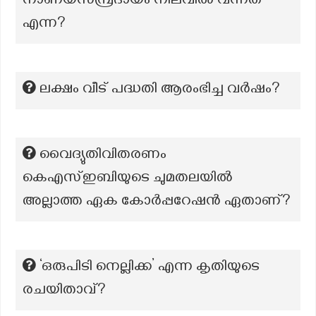
നാണയസമ്പ്രദായം നിലവിൽ വന്നത്
എന്ന?
ലക്ഷം വീട് പദ്ധതി ആരംഭിച്ച വർഷം?
വൈദ്യുതിവിതരണം
കെഎസ്ഇബിയുടെ ചുമതലയിൽ
അല്ലാത്ത ഏക കോർപ്പറേഷൻ ഏതാണ്?
‘ഒരുപിടി നെല്ലിക്ക’ എന്ന കൃതിയുടെ
രചയിതാവ്?