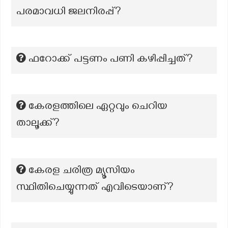
പരമാവധി ജലനിരപ്പ്?
ഫറോക്ക് പട്ടണം പണി കഴിപ്പിച്ചത്?
കേരളത്തിലെ ഏറ്റവും ചെറിയ
താലൂക്ക്?
കേരള ചരിത്ര മ്യൂസിയം
സ്ഥിതിചെയ്യുന്നത് എവിടെയാണ്?