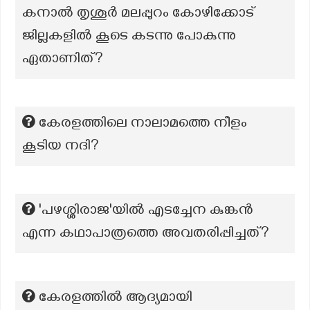
കനാൽ തൃശൂർ മലപ്പുറം കോഴിക്കോട്
ജില്ലകളിൽ കൂടെ കടന്നു പോകുന്നു
ഏതാണിത്?
കേരളത്തിലെ നാലാമത്തെ നീളം
കൂടിയ നദി?
'പഴശ്ശിരാജ'യില്‍ എടച്ചേന കുങ്കന്‍
എന്ന കഥാപാത്രത്തെ അവതരിപ്പിച്ചത്?
കേരളത്തിൽ ആദ്യമായി