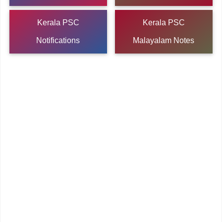
Kerala PSC
Kerala PSC
Notifications
Malayalam Notes