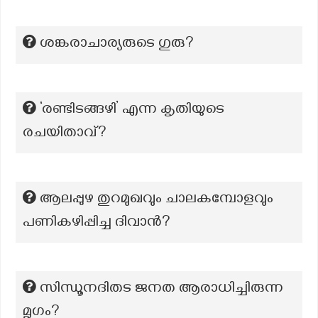
ശങ്കരാചാര്യരുടെ ഗുരു?
‘രണ്ടിടങ്ങഴി’ എന്ന കൃതിയുടെ
രചയിതാവ്?
ആലപ്പുഴ തുറമുഖവും ചാലകമ്പോളവും
പണികഴിപ്പിച്ച ദിവാൻ?
സിന്ധൂനദിതട ജനത ആരാധിച്ചിരുന്ന
മൃഗം?