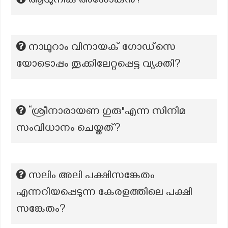
ആധുനിക അശോകൻ?
നാഥുറാം വിനായക് ഗോഡ്സെ
യോടൊപ്പം തൂക്കിലേറ്റപ്പെട്ട വ്യക്തി?
“ശ്രീനാരായണ ഗുരു"എന്ന സിനിമ
സംവിധാനം ചെയ്തത്?
സലിം അലി പക്ഷിസങ്കേതം
എന്നറിയപ്പെടുന്ന കേരളത്തിലെ പക്ഷി
സങ്കേതം?