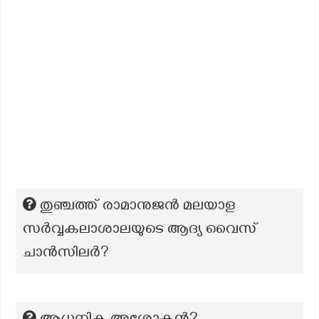
തുഞ്ചത്ത് രാമാനുജൻ മലയാള
സർവ്വകലാശാലയുടെ ആദ്യ വൈസ്
ചാൻസിലർ?