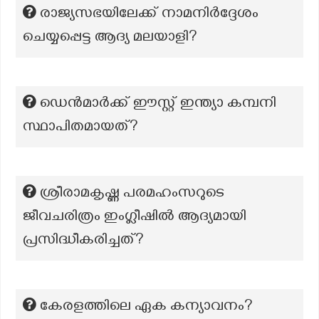
രാജ്യസഭയിലേക്ക് നാമനിർദ്ദേശം
ചെയ്യപ്പെട്ട ആദ്യ മലയാളി?
ഡെൻമാർക്ക് ഈസ്റ്റ് ഇന്ത്യാ കമ്പനി
സ്ഥാപിതമായത്?
ശ്രീരാമകൃഷ്ണ പരമഹംസറുടെ
ജീവചരിത്രം ഇംഗ്ലീഷിൽ ആദ്യമായി
പ്രസിദ്ധീകരിച്ചത്?
കേരളത്തിലെ ഏക കന്യാവനം?