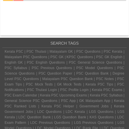
SEARCH TAGS
Kerala PSC | PSC Thulasi | Malayalam GK | PSC Questions | PSC Kerala |
Malayalam PSC Questions | PSC GK | KPSC Questions | PSC GK English |
English GK | PSC English Questions | PSC General Science Questions |
PSC Syllabus | PSC Previous Questions | PSC Model Questions | PSC
Science Questions | PSC Question Paper | PSC Question Bank | Degree
Level PSC Questions | Malayalam PSC Question Bank | PSC Notes | PSC
Exam Tips | PSC Mock Tests | GK Mock Tests | Kerala PSC Tips | PSC
Notifications | PSC Thulasi Login | PSC Profile Login | Kerala PSC Exams |
PSC Exam Calendar | Kerala PSC Upcoming Exams | Kerala PSC Syllabus |
General Science PSC Questions | PSC App | GK Malayalam App | Kerala
PSC Ranked Lists | Kerala PSC Helper | Government Jobs | Kerala
Government Jobs | LDC Questions | LDC Kerala | LGS Questions | LGS
Kerala | LDC Question Bank | LGS Question Bank | KAS Questions | LDC
Exam Pattern | LDC Previous Questions | LGS Previous Questions | LGS
Model Questions | LDC Model Questions | LDC Rank File | LDC Question