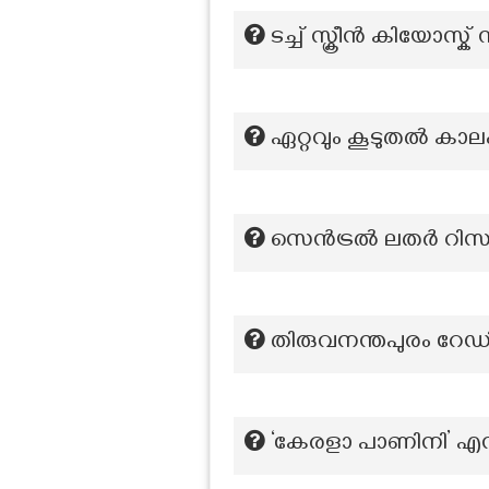
ടച്ച് സ്ക്രീൻ കിയോസ
ഏറ്റവും കൂടുതൽ കാലം
സെൻട്രൽ ലതർ റിസർച്ച
തിരുവനന്തപുരം റേ
‘കേരളാ പാണിനി’ എന്