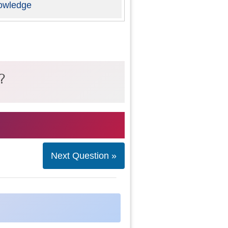
owledge
?
Next Question »