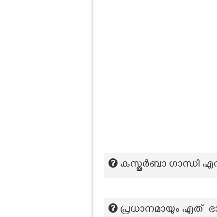
കസ്തൂർബാ ഗാന്ധി എവ
പ്രധാനമായും ഏത് 