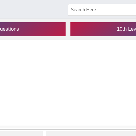
uestions
10th Le