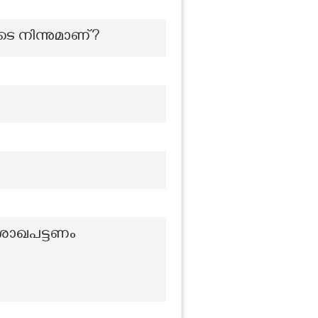
ിടെ നിന്നുമാണ്?
ിശാഖപട്ടണം