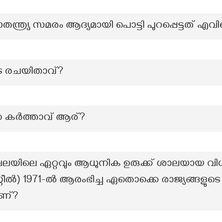
ാതന്ത്ര്യ സമരം ആദ്യമായി പൊട്ടി പുറപ്പെട്ടത്‌ എവ
ുടെ രചയിതാവ്?
െ കർത്താവ് ആര്?
ഖലയിലെ ഏറ്റവും ആധുനിക ഉരുക്ക് ശാലയായ വ
 സ്റ്റീൽ) 1971-ൽ ആരംഭിച്ച ഏതൊക്കെ രാജ്യങ്ങളുടെ
ണ്?