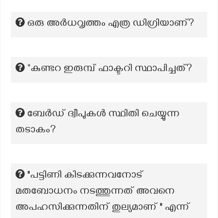
ഒരു അർധവൃത്തം എത്ര ഡിഗ്രിയാണ്?
*കുണ്ടറ ഇരുമ്പ് ഫാക്ടറി സ്ഥാപിച്ചത്?
ബേർഡ് ദ്വീപുകൾ സ്ഥിതി ചെയ്യുന്ന
തടാകം?
"പട്ടിണി കിടക്കുന്നവനോട്
മതബോധനം നടത്തുന്നത് അവനെ
അപഹസിക്കുന്നതിന് തുല്യമാണ് " എന്ന്