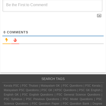
0
COMMENTS
SEARCH TAGS
Kerala PSC | PSC Thulasi | Malayalam GK | PSC Questions | PSC Kerala |
Malayalam PSC Questions | PSC GK | KPSC Questions | PSC GK English |
English GK | PSC English Questions | PSC General Science Questions |
PSC Syllabus | PSC Previous Questions | PSC Model Questions | PSC
Science Questions | PSC Question Paper | PSC Question Bank | Degree