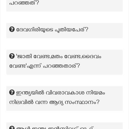
പറഞ്ഞത്?
ദേവഗിരിയുടെ പുതിയപേര്?
'ജാതി വേണ്ട,മതം വേണ്ട,ദൈവം
വേണ്ട'എന്ന് പറഞ്ഞതാര്?
ഇന്ത്യയിൽ വിവരാവകാശ നിയമം
നിലവിൽ വന്ന ആദ്യ സംസ്ഥാനം?