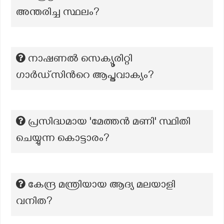
അന്തരിച്ച സ്ഥലം?
നാഷണൽ സെക്യൂരിറ്റി
ഗാർഡ്സിന്‍റെ ആപ്തവാക്യം?
പ്രസിദ്ധമായ 'മേത്തൻ മണി' സ്ഥിതി
ചെയ്യുന്ന കൊട്ടാരം?
കേന്ദ്ര മന്ത്രിയായ ആദ്യ മലയാളി
വനിത?