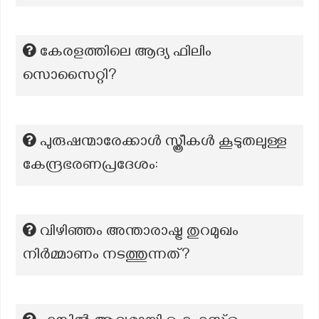
കേരളത്തിലെ ആദ്യ ഫിലിം
സൊസൈറ്റി?
പുരുഷന്മാരേക്കാൾ സ്ത്രീകൾ കൂടുതലുള്ള
കേന്ദ്രഭരണപ്രദേശം:
വിഴിഞ്ഞം അന്താരാഷ്ട്ര തുറമുഖം
നിർമ്മാണം നടത്തുന്നത്?