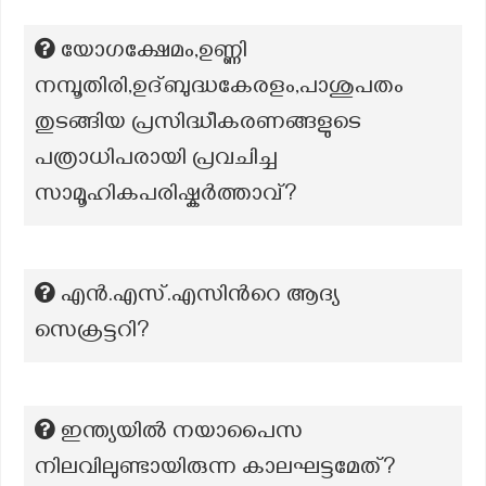
യോഗക്ഷേമം,ഉണ്ണി
നമ്പൂതിരി,ഉദ്ബുദ്ധകേരളം,പാശുപതം
തുടങ്ങിയ പ്രസിദ്ധീകരണങ്ങളുടെ
പത്രാധിപരായി പ്രവചിച്ച
സാമൂഹികപരിഷ്കർത്താവ്?
എന്‍.എസ്.എസിന്‍റെ ആദ്യ
സെക്രട്ടറി?
ഇന്ത്യയിൽ നയാപൈസ
നിലവിലുണ്ടായിരുന്ന കാലഘട്ടമേത്?