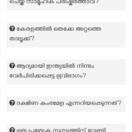
ചെയ്ത സാമൂഹിക പരിഷ്കർത്താവ്?
കേരളത്തിൽ തെക്കേ അറ്റത്തെ
താലൂക്ക്?
ആദ്യമായി ഇന്ത്യയിൽ നിന്നും
വേർപിരിക്കപ്പെട്ട ഭൂവിഭാഗം?
ദക്ഷിണ കുംഭമേള എന്നറിയപ്പെടുന്നത്?
ഒരു പ്രത്യേക സസ്യത്തിന് വേണ്ടി