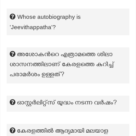
Whose autobiography is
'Jeevithappatha'?
അശോകന്‍റെ എത്രാമത്തെ ശിലാ
ശാസനത്തിലാണ് കേരളത്തെ കുറിച്ച്
പരാമര്‍ശം ഉള്ളത്?
ഓസ്റ്റർലിറ്റ്സ് യുദ്ധം നടന്ന വർഷം?
കേരളത്തിൽ ആദ്യമായി മലയാള