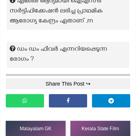
എങ്കിൽ ആദ്യമായി ഐഎസ്ഒ
സർട്ടിഫിക്കേഷൻ ലഭിച്ച പ്രാഥമിക
ആരോഗ്യ കേന്ദ്രം ഏതാണ് ,m
ഡം ഡം ഫീവർ എന്നറിയപ്പെടുന്ന
രോഗം ?
Share This Post ↪
Malayalam GK
Kerala State Film