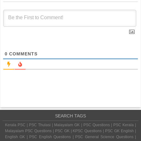
0
COMMENTS
SEARCH TAGS
Kerala PSC | PSC Thulasi | Malayalam GK | PSC Questions | PSC Kerala |
Malayalam PSC Questions | PSC GK | KPSC Questions | PSC GK English |
English GK | PSC English Questions | PSC General Science Questions |