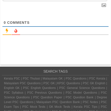
0
COMMENTS
SEARCH TAGS
Kerala PSC | PSC Thulasi | Malayalam GK | PSC Questions | PSC Kerala |
Malayalam PSC Questions | PSC GK | KPSC Questions | PSC GK English |
English GK | PSC English Questions | PSC General Science Questions |
PSC Syllabus | PSC Previous Questions | PSC Model Questions | PSC
Science Questions | PSC Question Paper | PSC Question Bank | Degree
Level PSC Questions | Malayalam PSC Question Bank | PSC Notes | PSC
Exam Tips | PSC Mock Tests | GK Mock Tests | Kerala PSC Tips | PSC