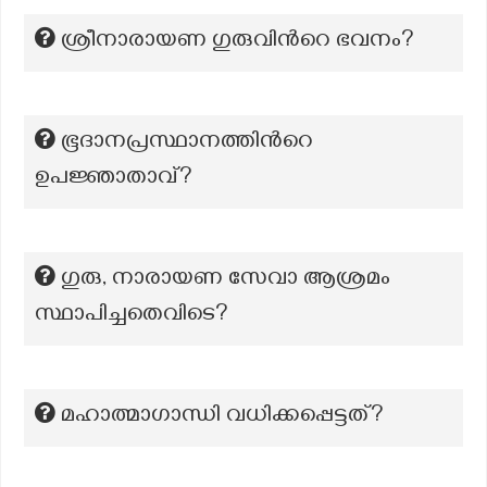
ശ്രീനാരായണ ഗുരുവിന്‍റെ ഭവനം?
ഭൂദാനപ്രസ്ഥാനത്തിൻറെ
ഉപജ്ഞാതാവ്?
ഗുരു, നാരായണ സേവാ ആശ്രമം
സ്ഥാപിച്ചതെവിടെ?
മഹാത്മാഗാന്ധി വധിക്കപ്പെട്ടത്?