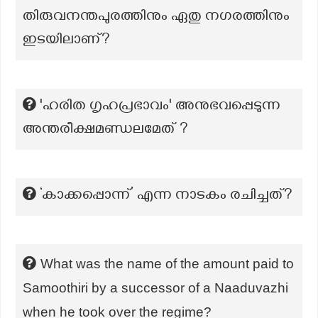
തിരുവനന്തപുരത്തിനും ഏതു നഗരത്തിനും
ഇടയിലാണ്?
'ഹരിത ഗൃഹപ്രഭാവം' അനുഭവപ്പെടുന്ന
അന്തരീക്ഷമണ്ഡലമേത് ?
‘കാക്കപ്പൊന്ന്’ എന്ന നാടകം രചിച്ചത്?
What was the name of the amount paid to
Samoothiri by a successor of a Naaduvazhi
when he took over the regime?