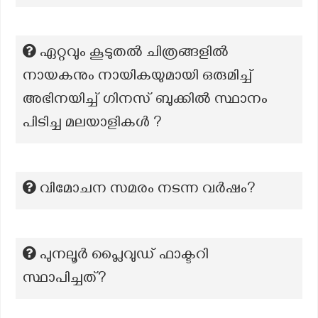
ഏറ്റവും കൂടുതൽ ചിത്രങ്ങളിൽ
നായകനും നായികയുമായി ഒരുമിച്ച്
അഭിനയിച്ച് ഗിനസ് ബുക്കിൽ സ്ഥാനം
പിടിച്ച മലയാളികൾ ?
വിമോചന സമരം നടന്ന വര്‍ഷം?
പുനലൂർ പ്ലൈവുഡ് ഫാക്ടറി
സ്ഥാപിച്ചത്?