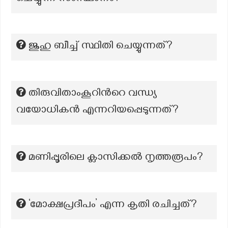
ജുഹു ബീച്ച് സ്ഥിതി ചെയ്യുന്നത്?
തിരുവിതാംകൂറിന്‍റെ വന്ധ്യ
വയോധികൻ എന്നറിയപ്പെടുന്നത്?
മണിപ്പൂരിലെ ക്ലാസിക്കൽ നൃത്തരൂപം?
‘മോക്ഷപ്രദീപം’ എന്ന കൃതി രചിച്ചത്?