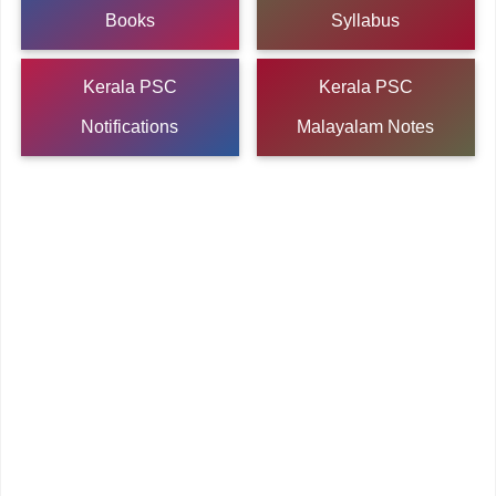
Books
Syllabus
Kerala PSC
Kerala PSC
Notifications
Malayalam Notes