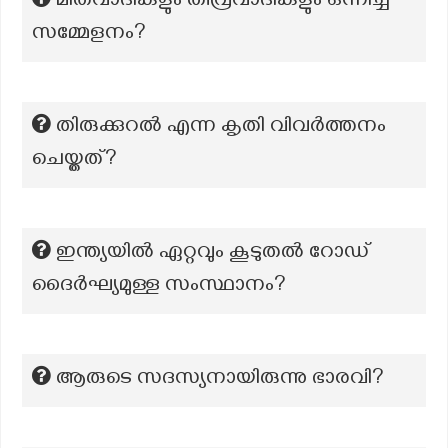
മിതവാദികളും തീവ്രവാദികളും ഒന്നിച്ച
സമ്മേളനം?
തിരുക്കുറൽ എന്ന കൃതി വിവർത്തനം
ചെയ്തത്?
ഇന്ത്യയിൽ ഏറ്റവും കൂടുതൽ റോഡ്
ദൈർഘ്യമുള്ള സംസ്ഥാനം?
ആരുടെ സദസ്യനായിരുന്നു ഭാരവി?