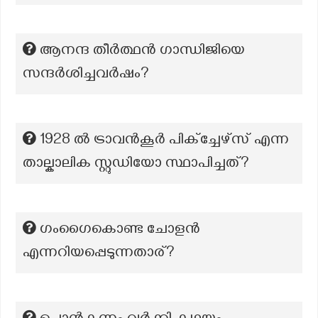
ആനന്ദ തീർത്ഥൻ ഗാന്ധിജിയെ
സന്ദർശിച്ചവർഷം?
1928 ൽ ട്രാവൻകൂർ പിക്ച്ചേഴ്സ് എന്ന
താല്കാലിക സ്റ്റുഡിയോ സ്ഥാപിച്ചത്?
ഗംഗൈകൊണ്ട ചോളന്‍
എന്നറിയപ്പെടുന്നതാര്?