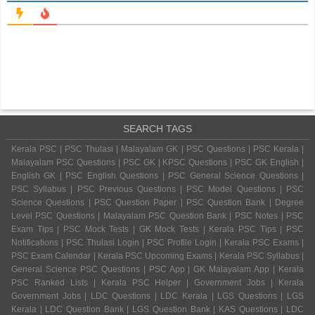
SEARCH TAGS
Kerala PSC | PSC Thulasi | Malayalam GK | PSC Questions | PSC Kerala |
Malayalam PSC Questions | PSC GK | KPSC Questions | PSC GK English |
English GK | PSC English Questions | PSC General Science Questions |
PSC Syllabus | PSC Previous Questions | PSC Model Questions | PSC
Science Questions | PSC Question Paper | PSC Question Bank | Degree
Level PSC Questions | Malayalam PSC Question Bank | PSC Notes | PSC
Exam Tips | PSC Mock Tests | GK Mock Tests | Kerala PSC Tips | PSC
Notifications | PSC Thulasi Login | PSC Profile Login | Kerala PSC Exams |
PSC Exam Calendar | Kerala PSC Upcoming Exams | Kerala PSC Syllabus |
General Science PSC Questions | PSC App | GK Malayalam App | Kerala
PSC Ranked Lists | Kerala PSC Helper | Government Jobs | Kerala
Government Jobs | LDC Questions | LDC Kerala | LGS Questions | LGS
Kerala | LDC Question Bank | LGS Question Bank | KAS Questions | LDC