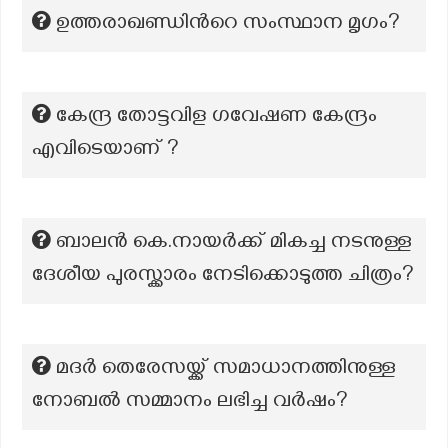
ഉത്തരാഖണ്ഡിന്‍റെ സംസ്ഥാന മൃഗം?
കേന്ദ്ര തോട്ടവിള ഗവേഷണ കേന്ദ്രം
എവിടെയാണ് ?
ബാലൻ കെ.നായർക്ക് മികച്ച നടനുള്ള
ദേശീയ പുരസ്ക്കാരം നേടിക്കൊടുത്ത ചിത്രം?
മദർ തെരേസയ്ക്ക് സമാധാനത്തിനുള്ള
നോബൽ സമ്മാനം ലഭിച്ച വർഷം?