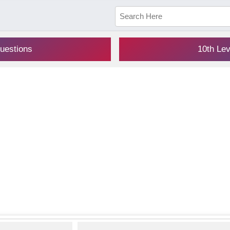
uestions
10th Le