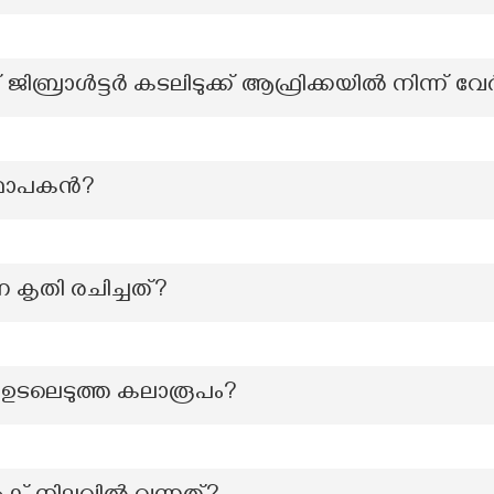
്രാൾട്ടർ കടലിടുക്ക് ആഫ്രിക്കയിൽ നിന്ന് വേർത
ാപകന്‍?
 കൃതി രചിച്ചത്?
ും ഉടലെടുത്ത കലാരൂപം?