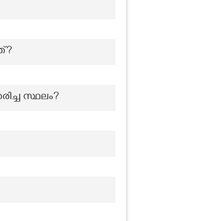
ത്?
രിച്ച സ്ഥലം?