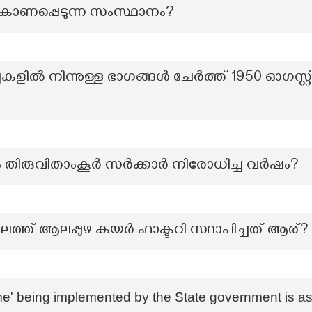
് കാണപ്പെടുന്ന സംസ്ഥാനം?
ലകളിൽ നിന്നുള്ള ഭാഗങ്ങൾ ചേർത്ത് 1950 ഓഗസ്റ്റ
രം തിരുവിതാംകൂർ സർക്കാർ നിരോധിച്ച വർഷം?
ാലത്ത് ആലപ്പുഴ കയർ ഫാക്ടറി സ്ഥാപിച്ചത് ആര്?
' being implemented by the State government is as