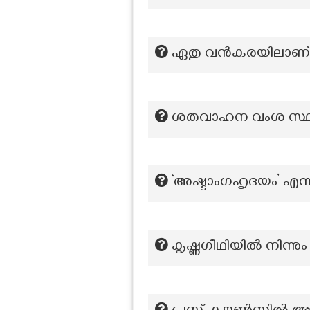
ഏതു വൻകരയിലാണ് ജിബ
ശതവാഹന വംശ സ്ഥ
‘അഷ്ടാംഗഹൃദയം’ എന്ന
കൃഷ്ണഗീഥിയിൽ നിന്ന