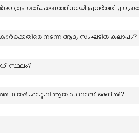
്‍റെ രൂപവത്കരണത്തിനായി പ്രവർത്തിച്ച വ്യക്
ീഷുകാർക്കെതിരെ നടന്ന ആദ്യ സംഘടിത കലാപം?
ധി സ്ഥലം?
ത്തെ കയർ ഫാക്ടറി ആയ ഡാറാസ് മെയിൽ?