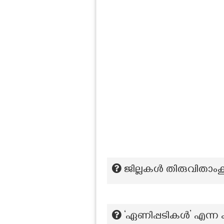
ജില്ലകൾ തിരുവിതാംകൂ
‘ഏണിപ്പടികൾ’ എന്ന