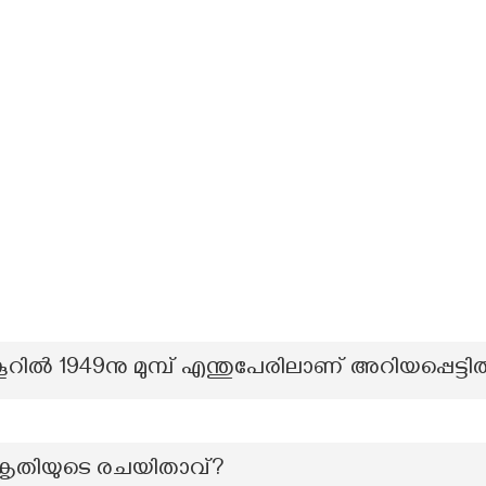
റിൽ 1949നു മുമ്പ് എന്തുപേരിലാണ് അറിയപ്പെട്ടിര
 കൃതിയുടെ രചയിതാവ്?