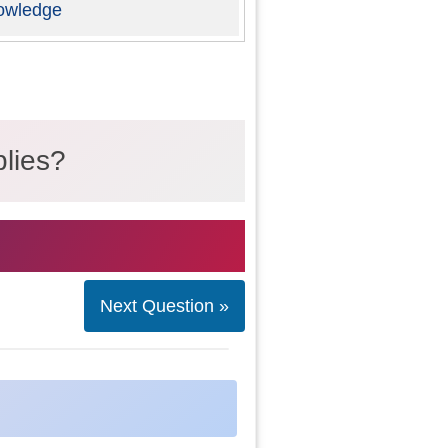
owledge
blies?
Next Question »