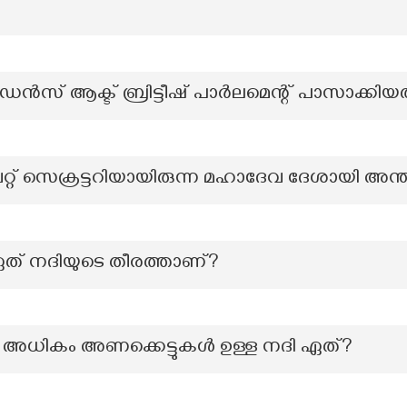
സ് ആക്ട് ബ്രിട്ടീഷ് പാർലമെന്റ് പാസാക്കിയ
്റ് സെക്രട്ടറിയായിരുന്ന മഹാദേവ ദേശായി അന്ത
ഏത് നദിയുടെ തീരത്താണ്?
ം അധികം അണക്കെട്ടുകൾ ഉള്ള നദി ഏത്?