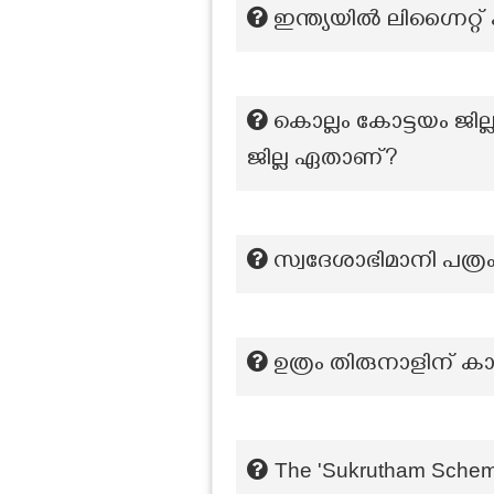
ഇന്ത്യയിൽ ലിഗ്നൈറ്റ
കൊല്ലം കോട്ടയം ജില്
ജില്ല ഏതാണ്?
സ്വദേശാഭിമാനി പത്
ഉത്രം തിരുനാളിന് ക
The 'Sukrutham Scheme