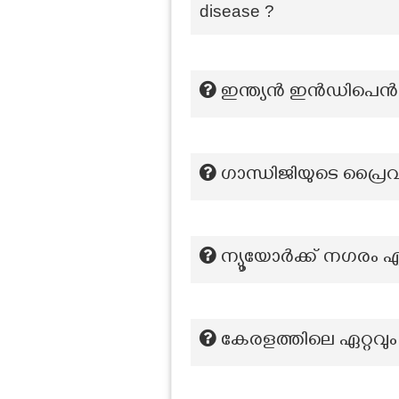
disease ?
ഇന്ത്യൻ ഇൻഡിപെൻഡൻ
ഗാന്ധിജിയുടെ പ്രൈവറ
ന്യൂയോർക്ക് നഗരം 
കേരളത്തിലെ ഏറ്റവു