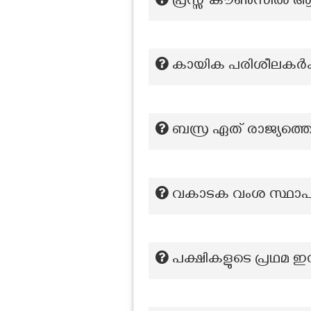
പ്രസ്സ് കൗണ്‍സി‍ല്‍ ആ
കായിക പരിശീലകർക്
ബസ്ര ഏത് രാജ്യത്ത
വകാടക വംശ സ്ഥാപ
പക്ഷികളുടെ പ്രഥമ 