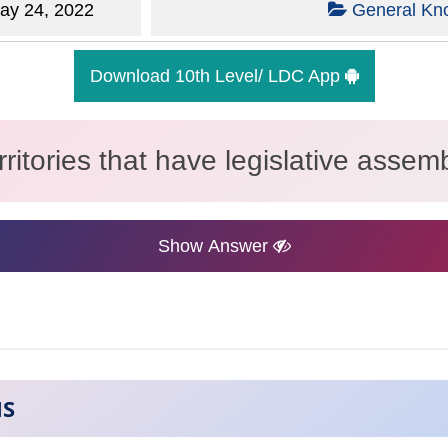
y 24, 2022
General Kn
Download 10th Level/ LDC App
ritories that have legislative assem
Show Answer
NS