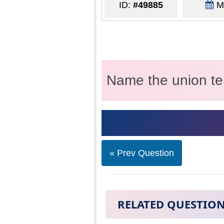
ID:
#49885
Ma
Name the union ter
« Prev Question
RELATED QUESTIO