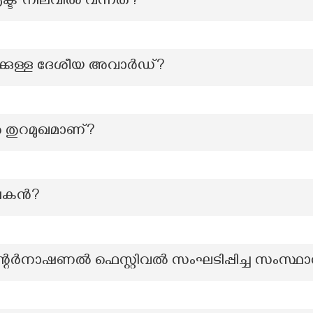
ക്ട് നിലവില്‍ വന്നത്?
കുള്ള ദേശീയ അവാർഡ്?
െ തുറമുഖമാണ്?
കന്‍?
ഇന്റർനാഷണൽ ഫെസ്റ്റിവൽ സംഘടിപ്പിച്ച സംസ്ഥ