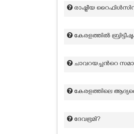
രാഷ്ട്രീയ റൈഫിൾസിന
കേരളത്തിൽ ബ്രിട്ട
ചാവറയച്ചന്‍റെ സമാ
കേരളത്തിലെ ആദ്യ
ദേവഭൂമി?