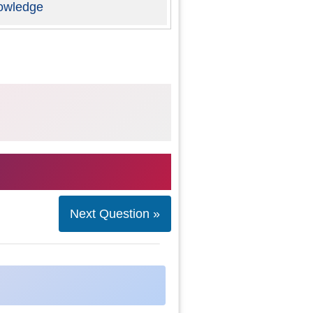
owledge
Next Question »