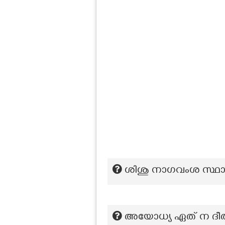
ശിശു നാഗവംശ സ്ഥാ
അയോധ്യ ഏത് ന ദീതീര