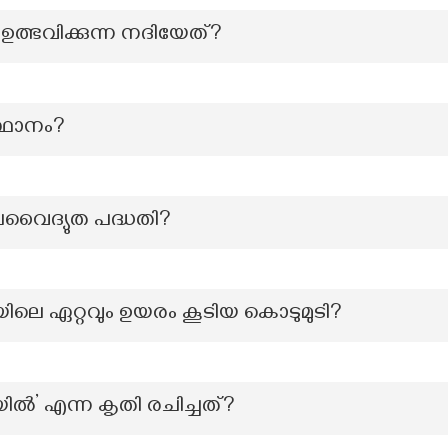
 ഉത്ഭവിക്കുന്ന നദിയേത്?
്ഥാനം?
വൈദ്യുത പദ്ധതി?
യിലെ ഏറ്റവും ഉയരം കൂടിയ കൊടുമുടി?
യിൽ’ എന്ന കൃതി രചിച്ചത്?