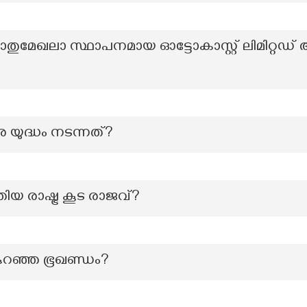
തുമേഖലാ സ്ഥാപനമായ ഓട്ടോകാസ്റ്റ് ലിമിറ്റഡ
 യുദ്ധം നടന്നത്?
യ രാഷ്ട്ര കൂട രാജവ്?
 കുറഞ്ഞ ഭൂഖണ്ഡം?