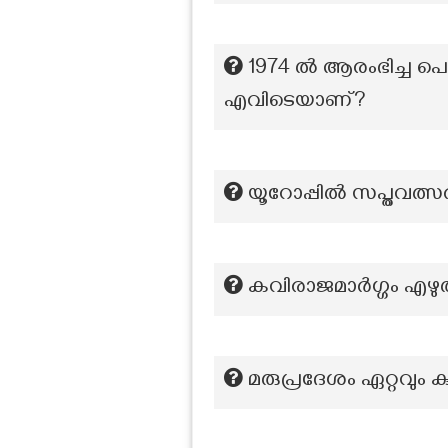
1974 ൽ ആരംഭിച്ച പൊ
എവിടെയാണ്?
യൂറോപ്പിൽ സപ്തവത്സര
കവിരാജമാർഗ്ഗം എഴുതി
മരുപ്രദേശം ഏറ്റവും