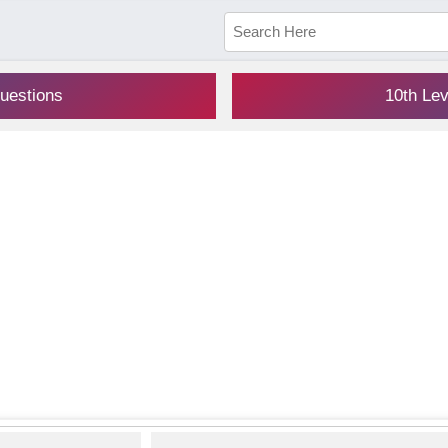
uestions
10th Le