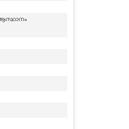
് ആസ്ഥാനം