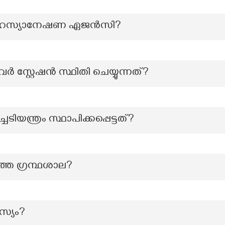
ശ രഹസ്യാനേഷണ ഏജൻസി?
സ്റ്റേഷൻ സ്ഥിതി ചെയ്യുന്നത്?
ചടിയന്ത്രം സ്ഥാപിക്കപ്പെട്ടത്?
തെ ഗ്രന്ഥശാല?
സ്യം?