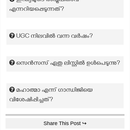
ഇന്ത്യയുടെ രാഷ്ട്രപിതാവ്
എന്നറിയപ്പെടുന്നത്?
UGC നിലവിൽ വന്ന വർഷം?
സെൻസസ് ഏതു ലിസ്റ്റിൽ ഉൾപെടുന്നു?
മഹാത്മാ എന്ന് ഗാന്ധിജിയെ
വിശേഷിപ്പിച്ചത്?
Share This Post ↪