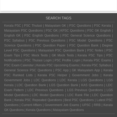
SEARCH TAGS
Kerala PSC | PSC Thulasi | Malayalam GK | PSC Questions | PSC Kerala |
Malayalam PSC Questions | PSC GK | KPSC Questions | PSC GK English |
English GK | PSC English Questions | PSC General Science Questions |
PSC Syllabus | PSC Previous Questions | PSC Model Questions | PSC
Science Questions | PSC Question Paper | PSC Question Bank | Degree
Level PSC Questions | Malayalam PSC Question Bank | PSC Notes | PSC
Exam Tips | PSC Mock Tests | GK Mock Tests | Kerala PSC Tips | PSC
Notifications | PSC Thulasi Login | PSC Profile Login | Kerala PSC Exams |
PSC Exam Calendar | Kerala PSC Upcoming Exams | Kerala PSC Syllabus |
General Science PSC Questions | PSC App | GK Malayalam App | Kerala
PSC Ranked Lists | Kerala PSC Helper | Government Jobs | Kerala
Government Jobs | LDC Questions | LDC Kerala | LGS Questions | LGS
Kerala | LDC Question Bank | LGS Question Bank | KAS Questions | LDC
Exam Pattern | LDC Previous Questions | LGS Previous Questions | LGS
Model Questions | LDC Model Questions | LDC Rank File | LDC Question
Bank | Kerala PSC Repeated Questions | Best PSC Questions | Latest PSC
Questions | Current Affairs | Government Job Exams | UPSC | RRB | Kerala
GK Questions | Kerala Questions | Malayalam Questions