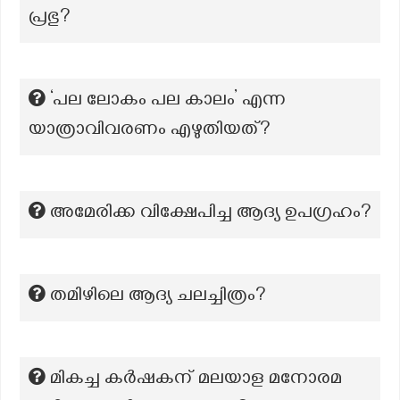
പ്രഭു?
‘പല ലോകം പല കാലം’ എന്ന
യാത്രാവിവരണം എഴുതിയത്?
അമേരിക്ക വിക്ഷേപിച്ച ആദ്യ ഉപഗ്രഹം?
തമിഴിലെ ആദ്യ ചലച്ചിത്രം?
മികച്ച കര്‍ഷകന് മലയാള മനോരമ