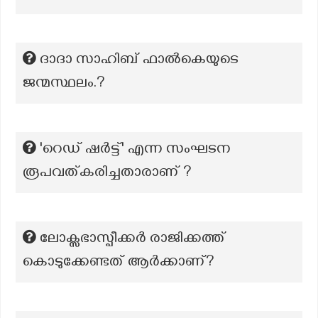
ദാദാ സാഹിബ്‌ ഫാൽകെയുടെ
ജന്മസ്ഥലം.?
'റെഡ് ഷർട്ട്' എന്ന സംഘടന
രൂപവത്കരിച്ചതാരാണ് ?
ലോക്സഭാസ്പീക്കർ രാജിക്കത്ത്
കൊടുക്കേണ്ടത് ആർക്കാണ്?