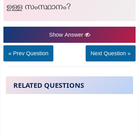
ഉള്ള സംസ്ഥാനം?
Show Answer
« Prev Question
Next Question »
RELATED QUESTIONS