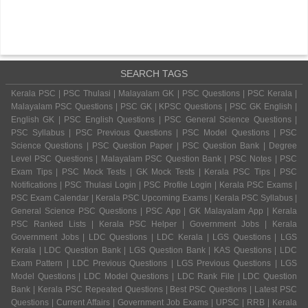
SEARCH TAGS
Kerala PSC | PSC Thulasi | Malayalam GK | PSC Questions | PSC Kerala |
Malayalam PSC Questions | PSC GK | KPSC Questions | PSC GK English |
English GK | PSC English Questions | PSC General Science Questions |
PSC Syllabus | PSC Previous Questions | PSC Model Questions | PSC
Science Questions | PSC Question Paper | PSC Question Bank | Degree
Level PSC Questions | Malayalam PSC Question Bank | PSC Notes | PSC
Exam Tips | PSC Mock Tests | GK Mock Tests | Kerala PSC Tips | PSC
Notifications | PSC Thulasi Login | PSC Profile Login | Kerala PSC Exams |
PSC Exam Calendar | Kerala PSC Upcoming Exams | Kerala PSC Syllabus |
General Science PSC Questions | PSC App | GK Malayalam App | Kerala
PSC Ranked Lists | Kerala PSC Helper | Government Jobs | Kerala
Government Jobs | LDC Questions | LDC Kerala | LGS Questions | LGS
Kerala | LDC Question Bank | LGS Question Bank | KAS Questions | LDC
Exam Pattern | LDC Previous Questions | LGS Previous Questions | LGS
Model Questions | LDC Model Questions | LDC Rank File | LDC Question
Bank | Kerala PSC Repeated Questions | Best PSC Questions | Latest PSC
Questions | Current Affairs | Government Job Exams | UPSC | RRB | Kerala