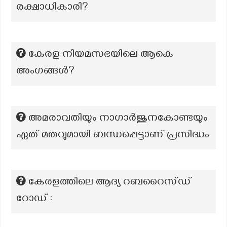
രക്ഷാധികാരി?
കേരള നിയമസഭയിലെ ആകെ
അംഗങ്ങൾ?
അമരാവതിയും നാഗാർജുനകോണ്ടയും
ഏത് മതവുമായി ബന്ധപ്പെട്ടാണ് പ്രസിദ്ധം
കേരളത്തിലെ ആദ്യ റബറൈസ്ഡ്
റോഡ് :