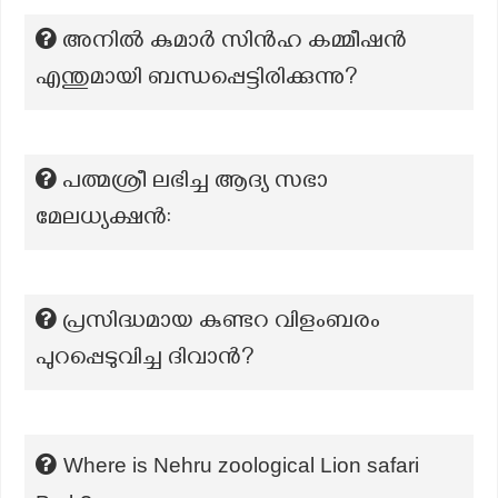
അനിൽ കുമാർ സിൻഹ കമ്മീഷൻ
എന്തുമായി ബന്ധപ്പെട്ടിരിക്കുന്നു?
പത്മശ്രീ ലഭിച്ച ആദ്യ സഭാ
മേലധ്യക്ഷൻ:
പ്രസിദ്ധമായ കുണ്ടറ വിളംബരം
പുറപ്പെടുവിച്ച ദിവാൻ?
Where is Nehru zoological Lion safari