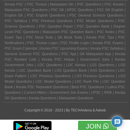
Kerala PSC | PSC Thulasi | Malayalam GK | PSC Questions | PSC Kerala |
Malayalam PSC Questions | PSC GK | KPSC Questions | PSC GK English |
English GK | PSC English Questions | PSC General Science Questions |
PSC Syllabus | PSC Previous Questions | PSC Model Questions | PSC
Science Questions | PSC Question Paper | PSC Question Bank | Degree
Level PSC Questions | Malayalam PSC Question Bank | PSC Notes | PSC
Exam Tips | PSC Mock Tests | GK Mock Tests | Kerala PSC Tips | PSC
Notifications | PSC Thulasi Login | PSC Profile Login | Kerala PSC Exams |
PSC Exam Calendar | Kerala PSC Upcoming Exams | Kerala PSC Syllabus |
General Science PSC Questions | PSC App | GK Malayalam App | Kerala
PSC Ranked Lists | Kerala PSC Helper | Government Jobs | Kerala
Government Jobs | LDC Questions | LDC Kerala | LGS Questions | LGS
Kerala | LDC Question Bank | LGS Question Bank | KAS Questions | LDC
Exam Pattern | LDC Previous Questions | LGS Previous Questions | LGS
Model Questions | LDC Model Questions | LDC Rank File | LDC Question
Bank | Kerala PSC Repeated Questions | Best PSC Questions | Latest PSC
Questions | Current Affairs | Government Job Exams | UPSC | RRB | Kerala
GK Questions | Kerala Questions | Malayalam Questions
Copyright © 2016 - 2023 | By
TECHAntena
&
Adeeb
JOIN