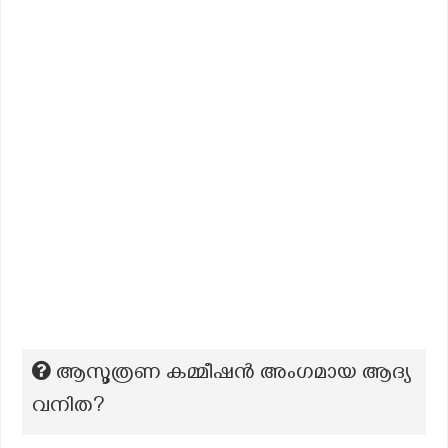
ആസൂത്രണ കമ്മീഷൻ അംഗമായ ആദ്യ
വനിത?