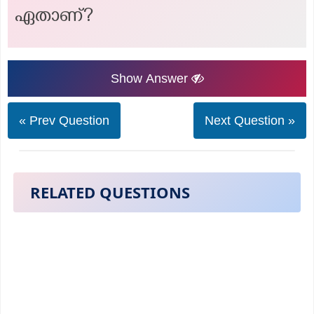
ഏതാണ്?
Show Answer
« Prev Question
Next Question »
RELATED QUESTIONS