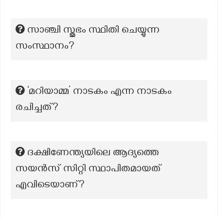
സാഞ്ചി സ്തൂഭം സ്ഥിതി ചെയ്യുന്ന
സംസ്ഥാനം?
‘മറിയാമ്മ’ നാടകം എന്ന നാടകം
രചിച്ചത്?
ദക്ഷിണേന്ത്യയിലെ ആദ്യത്തെ
സയൻസ് സിറ്റി സ്ഥാപിതമായത്
എവിടെയാണ്?