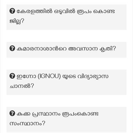
കേരളത്തിൽ ഒടുവിൽ രൂപം കൊണ്ട
ജില്ല?
കുമാരനാശാന്‍റെ അവസാന കൃതി?
ഇഗ്നോ (IGNOU) യുടെ വിദ്യാഭ്യാസ
ചാനല്‍?
കുക്ക പ്രസ്ഥാനം രൂപംകൊണ്ട
സംസ്ഥാനം?