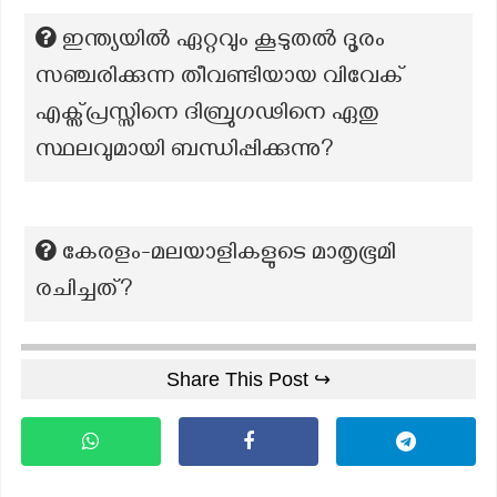
ഇന്ത്യയിൽ ഏറ്റവും കൂടുതൽ ദൂരം
സഞ്ചരിക്കുന്ന തീവണ്ടിയായ വിവേക്
എക്സ്പ്രസ്സിനെ ദിബ്രുഗഢിനെ ഏതു
സ്ഥലവുമായി ബന്ധിപ്പിക്കുന്നു?
കേരളം-മലയാളികളുടെ മാതൃഭൂമി
രചിച്ചത്?
Share This Post ↪