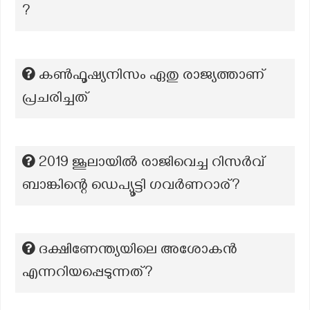
?
കൺഫൂഷ്യനിസം ഏതു രാജ്യത്താണ്
പ്രചരിച്ചത്
2019 ജൂലായിൽ രാജിവെച്ച റിസർവ്
ബാങ്കിന്റെ ഡെപ്യൂട്ടി ഗവർണറാര്?
ദക്ഷിണേന്ത്യയിലെ അശോകൻ
എന്നറിയപ്പെടുന്നത്?