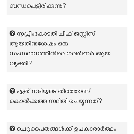
ബന്ധപ്പെട്ടിരിക്കുന്നു?
സുപ്രീംകോടതി ചീഫ് ജസ്റ്റിസ്
ആയതിനുശേഷം ഒരു
സംസ്ഥാനത്തിന്‍റെ ഗവര്‍ണര്‍ ആയ
വ്യക്തി?
ഏത് നദിയുടെ തീരത്താണ്
കൊൽക്കത്ത സ്ഥിതി ചെയ്യുന്നത്?
ചെറുപൈതങ്ങൾക്ക് ഉപകാരാർത്ഥം