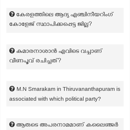
കേരളത്തിലെ ആദ്യ എഞ്ചിനീയറിംഗ്
കോളേജ് സ്ഥാപിക്കപ്പെട്ട ജില്ല?
കുമാരനാശാൻ എവിടെ വച്ചാണ്
വീണപൂവ് രചിച്ചത്?
M.N Smarakam in Thiruvananthapuram is
associated with which political party?
ആരുടെ അപരനാമമാണ് കലൈഞ്ജർ