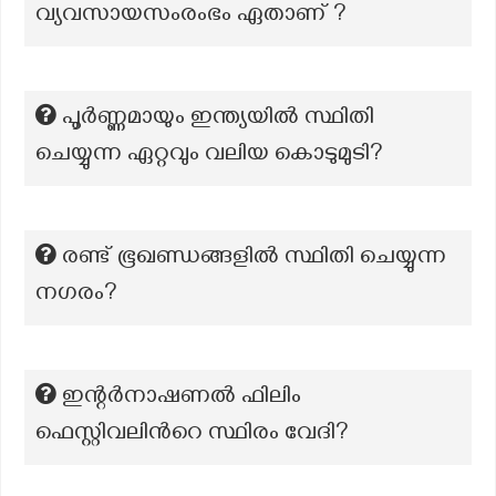
വ്യവസായസംരംഭം ഏതാണ് ?
പൂർണ്ണമായും ഇന്ത്യയിൽ സ്ഥിതി
ചെയ്യുന്ന ഏറ്റവും വലിയ കൊടുമുടി?
രണ്ട് ഭൂഖണ്ഡങ്ങളിൽ സ്ഥിതി ചെയ്യുന്ന
നഗരം?
ഇന്റർനാഷണൽ ഫിലിം
ഫെസ്റ്റിവലിന്‍റെ സ്ഥിരം വേദി?