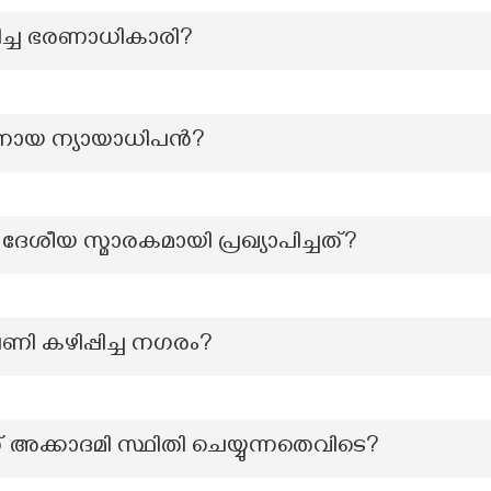
ിച്ച ഭരണാധികാരി?
നായ ന്യായാധിപൻ?
േശീയ സ്മാരകമായി പ്രഖ്യാപിച്ചത്?
പണി കഴിപ്പിച്ച നഗരം?
കാദമി സ്ഥിതി ചെയ്യുന്നതെവിടെ?