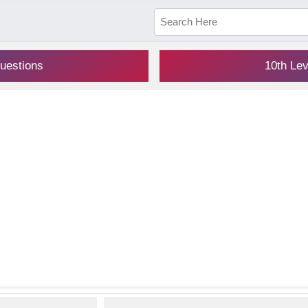
uestions
10th Le