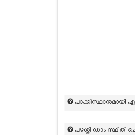
പാക്കിസ്ഥാനുമായി ഏറ
പഴശ്ശി ഡാം സ്ഥിതി ചെ