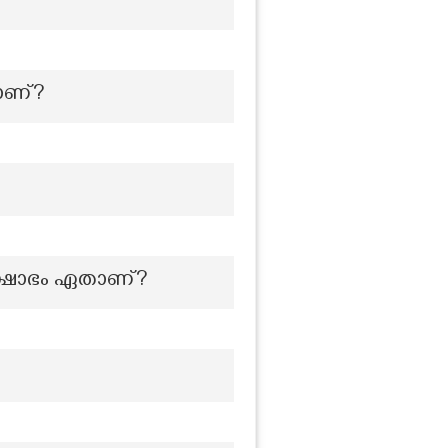
ാണ്?
രക്ഷോഭം ഏതാണ്?