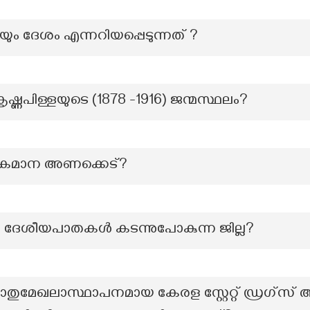
യും ദേശം എന്നറിയപ്പെടുന്നത് ?
ഷ്ണപിള്ളയുടെ (1878 -1916) ജന്മസ്ഥലം?
യ കമാന അണക്കെട്?
‍ ദേശീയപാതകള്‍ കടന്നുപോകുന്ന ജില്ല?
ൊതുമേഖലാസ്ഥാപനമായ കേരള സ്റ്റേറ്റ് ഡ്രഗ്സ