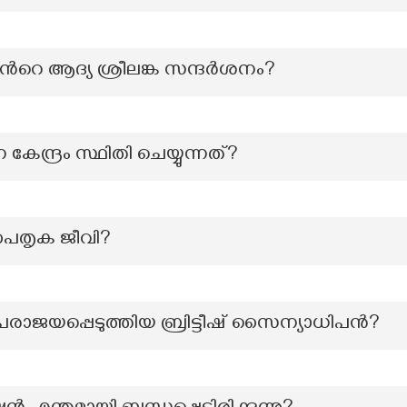
്‍റെ ആദ്യ ശ്രീലങ്ക സന്ദർശനം?
േന്ദ്രം സ്ഥിതി ചെയ്യുന്നത്?
പൈതൃക ജീവി?
പരാജയപ്പെടുത്തിയ ബ്രിട്ടീഷ് സൈന്യാധിപൻ?