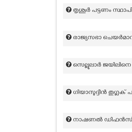
തൃശൂർ പട്ടണം സ്ഥാപ
രാജ്യസഭാ ചെയർമാ
സെല്ലുലാർ ജയിലിനെ ദ
ഗിയാസുദ്ദീൻ തുഗ്ലക് 
നാഷണൽ ഡിഫൻസ് അക്