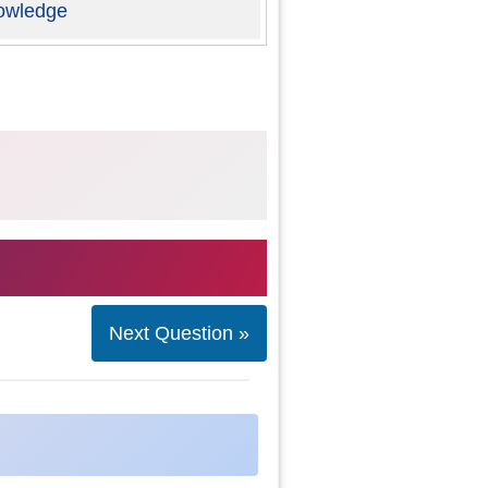
owledge
Next Question »