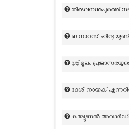
തിരുവനന്തപുരത്തിനടു
ബനാറസ് ഹിന്ദു യൂണിവ
ശ്രീമൂലം പ്രജാസഭയു
ദേശ് നായക് എന്നറിയ
കമ്മ്യൂണൽ അവാർഡ് പ