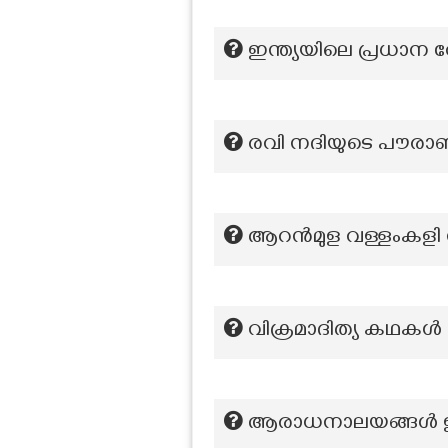
ഇന്ത്യയിലെ പ്രധാന 
രവി നദിയുടെ പൗരാ
ആറൻമുള വള്ളംകളി ന
വിക്രമാദിത്യ കഥകള്‍ 
ആരാധനാലയങ്ങൾ ഇല്