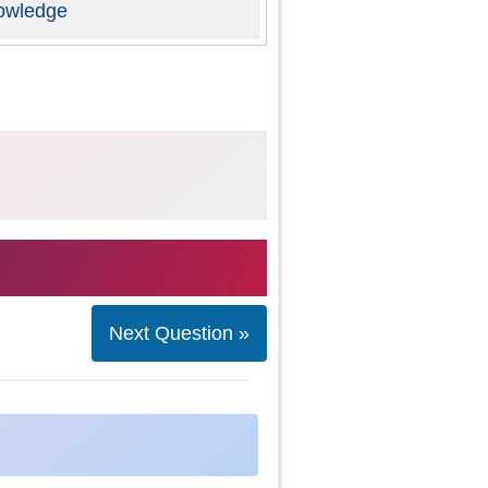
owledge
Next Question »