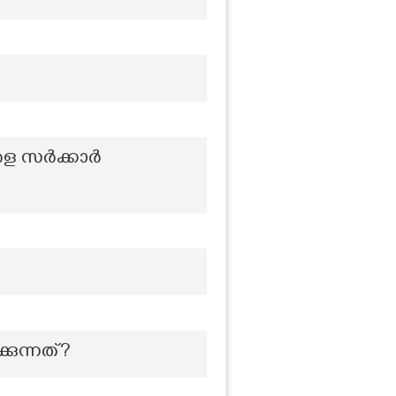
രള സർക്കാർ
കുന്നത്?