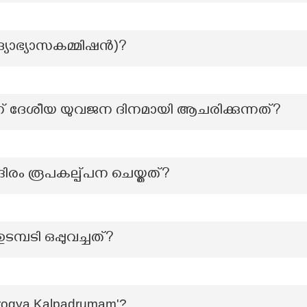
യാഭ്യാസകമ്മിഷന്‍)?
 ദേശീയ യുവജന ദിനമായി ആചരിക്കുന്നത്?
ിരം രൂപകല്പ്പന ചെയ്തത്?
മ്പടി ഒപ്പുവച്ചത്?
Arogya Kalpadrumam'?