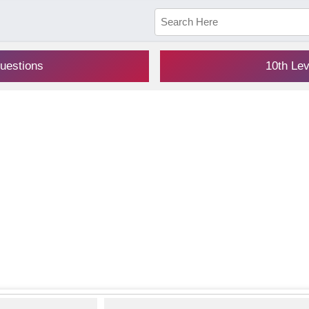
uestions
10th Le