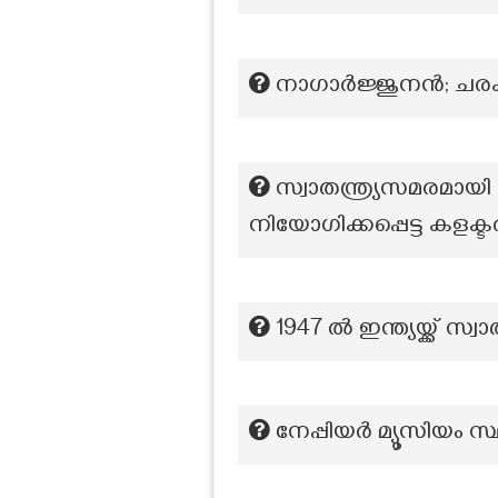
നാഗാര്‍ജ്ജുനന്‍; ച
സ്വാതന്ത്ര്യസമരമായ
നിയോഗിക്കപ്പെട്ട കളക്
1947 ൽ ഇന്ത്യയ്ക്ക് 
നേപ്പിയര്‍ മ്യൂസിയം സ്