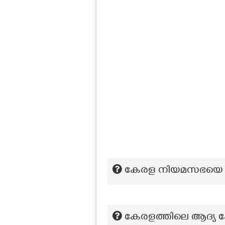
കേരള നിയമസഭയെ അ
കേരളത്തിലെ ആദ്യ പേപ