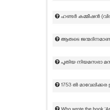
ഹണ്ടർ കമ്മീഷൻ (വിദ്
ആരുടെ ജന്മദിനമാണ്
പുതിയ നിയമസഭാ മന്ദ
1753 ൽ മാവേലിക്കര ഉട
Who wrote the book '