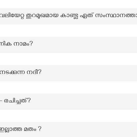
വേലിയേറ്റ തുറമുഖമായ കാണ്ട്ല ഏത് സംസ്ഥാനത്
ണിക നാമം?
ടക്കുന്ന നദീ?
- രചിച്ചത്?
ലാത്ത മതം ?