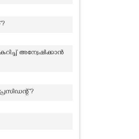
്?
ുറിച്ച് അന്വേഷിക്കാൻ
 പ്രസിഡന്റ്?