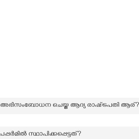
ഭിസംബോധന ചെയ്ത ആദ്യ രാഷ്‌ട്രപതി ആര്
്പർമിൽ സ്ഥാപിക്കപ്പെട്ടത്?