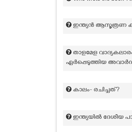
ഇന്ത്യന്‍ ആസൂത്രണ ക
താളമേള വാദ്യകലാര
ഏർപ്പെടുത്തിയ അവാർഡ
കാലം- രചിച്ചത്?
ഇന്ത്യയിൽ ദേശീയ പ