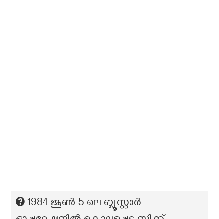
1984 ജൂൺ 5 ലെ ബ്ലൂസ്റ്റാർ