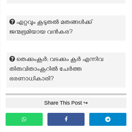
ഏറ്റവും കൂടുതൽ മതങ്ങൾക്ക്
ജന്മഭൂമിയായ വൻകര?
തെക്കുംകൂർ; വടക്കും കൂർ എന്നിവ
തിരുവിതാംകൂറിൽ ചേർത്ത
ഭരണാധികാരി?
Share This Post ↪