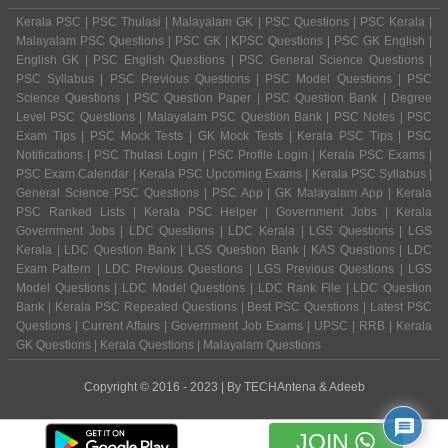
Kerala PSC | PSC Thulasi | Malayalam GK | PSC Questions | PSC Kerala |
Malayalam PSC Questions | PSC GK | KPSC Questions | PSC GK English |
English GK | PSC English Questions | PSC General Science Questions |
PSC Syllabus | PSC Previous Questions | PSC Model Questions | PSC
Science Questions | PSC Question Paper | PSC Question Bank | Degree
Level PSC Questions | Malayalam PSC Question Bank | PSC Notes | PSC
Exam Tips | PSC Mock Tests | GK Mock Tests | Kerala PSC Tips | PSC
Notifications | PSC Thulasi Login | PSC Profile Login | Kerala PSC Exams |
PSC Exam Calendar | Kerala PSC Upcoming Exams | Kerala PSC Syllabus |
General Science PSC Questions | PSC App | GK Malayalam App | Kerala
PSC Ranked Lists | Kerala PSC Helper | Government Jobs | Kerala
Government Jobs | LDC Questions | LDC Kerala | LGS Questions | LGS
Kerala | LDC Question Bank | LGS Question Bank | KAS Questions | LDC
Exam Pattern | LDC Previous Questions | LGS Previous Questions | LGS
Model Questions | LDC Model Questions | LDC Rank File | LDC Question
Bank | Kerala PSC Repeated Questions | Best PSC Questions | Latest PSC
Questions | Current Affairs | Government Job Exams | UPSC | RRB | Kerala
GK Questions | Kerala Questions | Malayalam Questions
Copyright © 2016 - 2023 | By
TECHAntena
&
Adeeb
JOIN