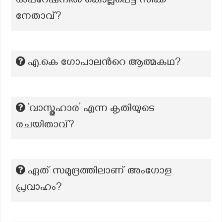
ഓപ്പറേഷനിൽ കൊല്ലപ്പെട്ട സിക്ക്
നേതാവ്?
എ.കെ ഗോപാലന്‍റെ ആത്മകഥ?
‘വാസ്തുഹാര’ എന്ന കൃതിയുടെ
രചയിതാവ്?
ഏത് സമുദ്രത്തിലാണ് അംഗോള
പ്രവാഹം?