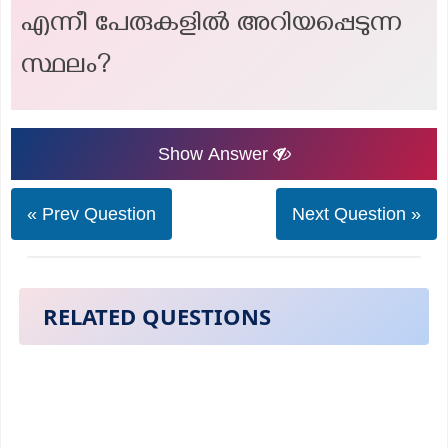
എന്നീ പേരുകളിൽ അറിയപ്പെടുന്ന
സ്ഥലം?
Show Answer
« Prev Question
Next Question »
RELATED QUESTIONS