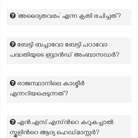
‘അദ്യൈതവരം’ എന്ന കൃതി രചിച്ചത്?
ബേട്ടി ബച്ചാവോ ബേട്ടി പഠാവോ
പദ്ധതിയുടെ ബ്രാൻഡ് അംബാസഡർ?
രാജസ്ഥാനിലെ കാശ്മീർ
എന്നറിയപ്പെടുന്നത്?
എൻ.എസ്.എസ്ന്‍റെ കറുകച്ചാൽ
സ്കൂളിന്‍റെ ആദ്യ ഹെഡ്മാസ്റ്റർ?