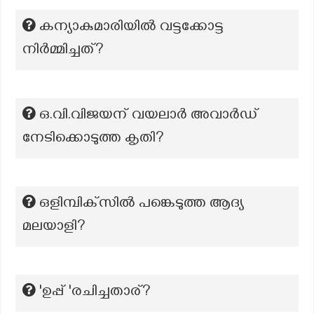
കന്യാകുമാരിയിൽ വട്ടക്കോട്ട
നിർമ്മിച്ചത്?
ഒ.വി.വിജയന് വയലാർ അവാർഡ്
നേടിക്കൊടുത്ത കൃതി?
ഒളിമ്പിക്‌സിൽ പങ്കെടുത്ത ആദ്യ
മലയാളി?
'ഉപ്പ് 'രചിച്ചതാര്?