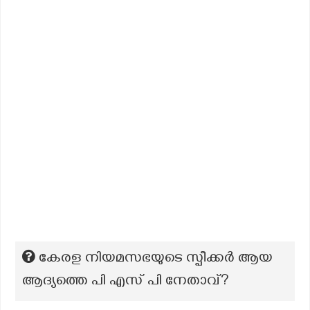
കേരള നിയമസഭയുടെ സ്പീക്കർ ആയ
ആദ്യത്തെ പി എസ് പി നേതാവ്?