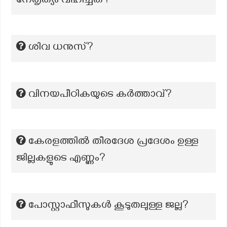
നേതൃത്യം വഹിച്ചത്?
ശിവ ധനുസ്?
വിനയപീഠികയുടെ കർത്താവ്?
കേരളത്തിൽ തീരദേശ പ്രദേശം ഉള്ള
ജില്ലകളുടെ എണ്ണം?
പോസ്റ്റാഫീസുകൾ കൂടുതലുള്ള ജല്ല?