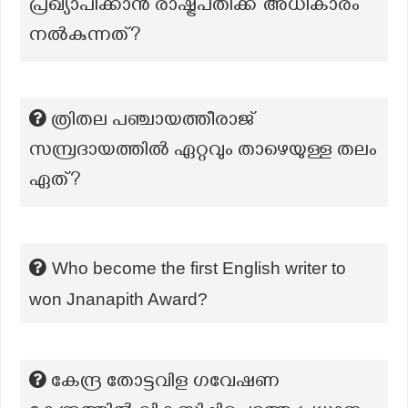
പ്രഖ്യാപിക്കാൻ രാഷ്ട്രപതിക്ക് അധികാരം
നൽകുന്നത്?
ത്രിതല പഞ്ചായത്തീരാജ്
സമ്പ്രദായത്തിൽ ഏറ്റവും താഴെയുള്ള തലം
ഏത്?
Who become the first English writer to
won Jnanapith Award?
കേന്ദ്ര തോട്ടവിള ഗവേഷണ