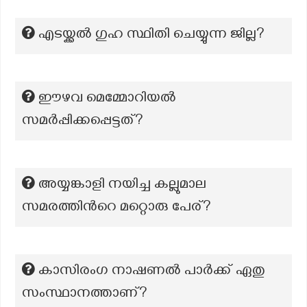
എടയ്ക്കൽ ഗുഹ സ്ഥിതി ചെയ്യുന്ന ജില്ല?
ഈഴവ മെമ്മോറിയല്‍
സമർപ്പിക്കപ്പെട്ടത്?
അയ്യങ്കാളി നയിച്ച കല്ലുമാല
സമരത്തിന്‍റെ മറ്റൊരു പേര്?
കാസിരംഗ നാഷണൽ പാർക്ക് ഏതു
സംസ്ഥാനത്താണ്?