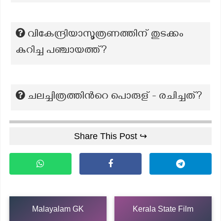
വികേന്ദ്രിയാസൂത്രണത്തിന് തുടക്കം
കുറിച്ച പഞ്ചായത്ത്?
ചലച്ചിത്രത്തിന്‍റെ പൊരുള് - രചിച്ചത്?
Share This Post ↪
Malayalam GK
Kerala State Film