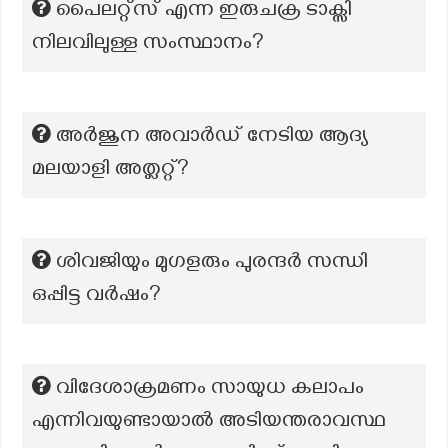
പൈലറ്റ്സ് എന്ന ഇരുചക്ര ടാക്സി
നിലവിലുള്ള സംസ്ഥാനം?
അർജുന അവാർഡ് നേടിയ ആദ്യ
മലയാളി അത്ലറ്റ്?
ശിവജിയും മുഗളരും പുരന്ദർ സന്ധി
ഒപ്പിട്ട വർഷം?
വിദേശാക്രമണം സായുധ കലാപം
എന്നിവയുണ്ടായാൽ അടിയന്തരാവസ്ഥ