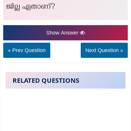
ജില്ല ഏതാണ്?
Show Answer
« Prev Question
Next Question »
RELATED QUESTIONS