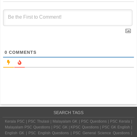
0
COMMENTS
SEARCH TAGS
Kerala PSC | PSC Thulasi | Malayalam GK | PSC Questions | PSC Kerala |
Malayalam PSC Questions | PSC GK | KPSC Questions | PSC GK English |
English GK | PSC English Questions | PSC General Science Questions |