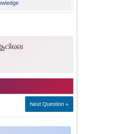
owledge
കൂറിലെ
Next Question »