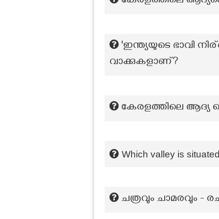
കേരളത്തിലെ ആദ്യത
'ഇന്ത്യയുടെ ഭാവി നിര
വാക്കുകളാണ്?
കേരളത്തിലെ ആദ്യ സ
Which valley is situat
ചത്രവും ചാമരവും - രച