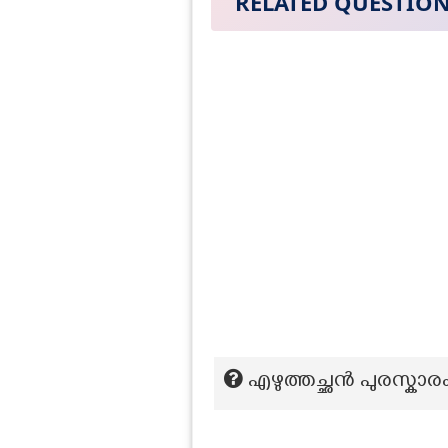
RELATED QUESTIO
എഴുത്തച്ഛന്‍ പുരസ്ക