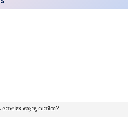
NS
ാരം നേടിയ ആദ്യ വനിത?