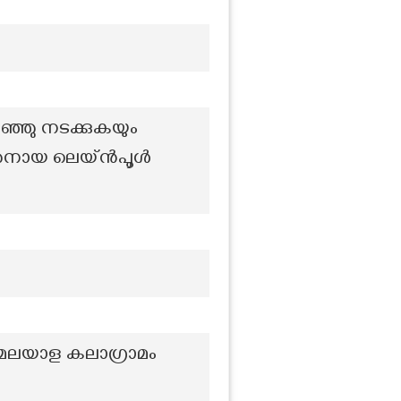
ഞ്ഞു നടക്കുകയും
കാരനായ ലെയ്‌ൻപൂൾ
ച മലയാള കലാഗ്രാമം