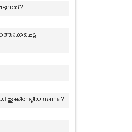
ടുന്നത്?
താക്കപ്പെട്ട
 തൂക്കിലേറ്റിയ സ്ഥലം?