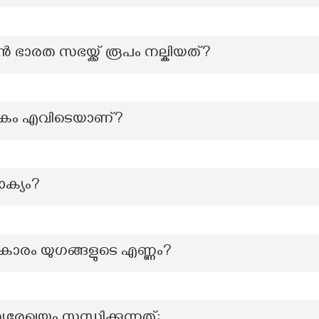
ാരത സഭയ്ക്ക് രൂപം നല്കിയത്?
രകം എവിടെയാണ്?
ക്യം?
്രകാരം യുഗങ്ങളുടെ എണ്ണം?