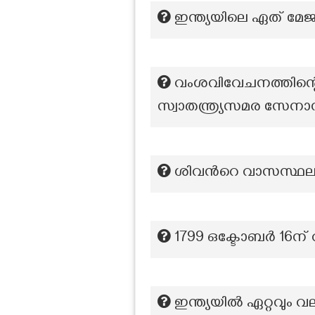
ഇന്ത്യയിലെ ഏത് മേജ
വംശവിവേചനത്തിന്റെ 
സ്വാതന്ത്ര്യസമര സേനാ
ശിവന്‍റെ വാസസ്ഥല
1799 ഒക്ടോബർ 16ന് വ
ഇന്ത്യയിൽ ഏറ്റവും വ