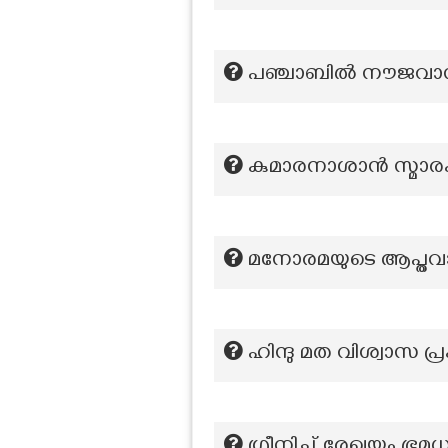
പഞ്ചാബിൽ നൗജവാൻ ഭ
കുമാരനാശാൻ സ്മാ
മനോരമയുടെ ആപ്തവാ
ഹിന്ദു മത വിശ്വാസ പ