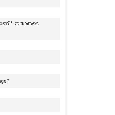
ളിലാണ് '-ഇതാരുടെ
ange?