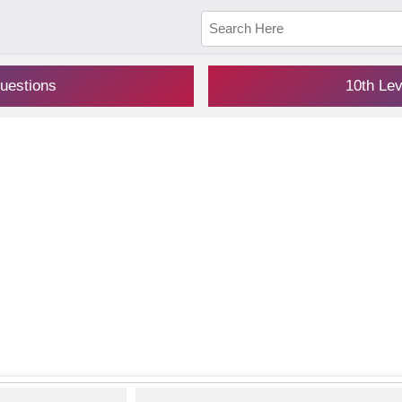
uestions
10th Le