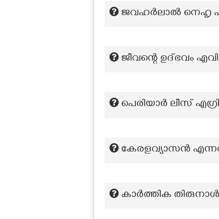
ജവഹർലാൽ നെഹൃ പങ്
ജീവന്റെ ഉദ്ഭവം എവ
പെരിയാർ ലീസ് എഗ്രിമ
കേരളവ്യാസന്‍ എന്നറി
കാർത്തിക തിരുനാൾ ര