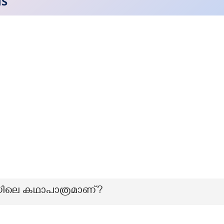
NS
തിയിലെ കഥാപാത്രമാണ്?