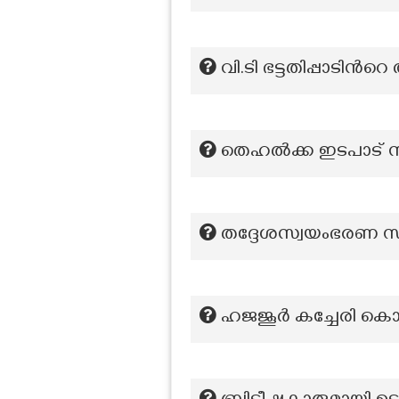
വി.ടി ഭട്ടതിപ്പാടിന്
തെഹൽക്ക ഇടപാട് സ
തദ്ദേശസ്വയംഭരണ സ്ഥ
ഹജജൂർ കച്ചേരി കൊല്ല