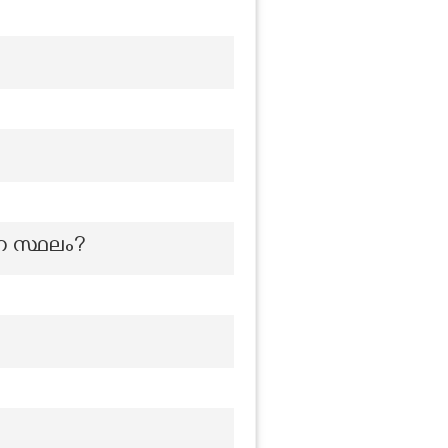
ന സ്ഥലം?