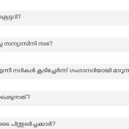
രട്ടറി?
ച്ച സന്യാസിനി സഭ?
്നീ നദികൾ കൂടിച്ചേർന്ന് ഗംഗാനദിയായി മാറുന്
പ്പെടുന്നത്?
െ പിന്തുടർച്ചക്കാർ?