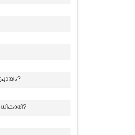
പ്രായം?
ണാധികാരി?