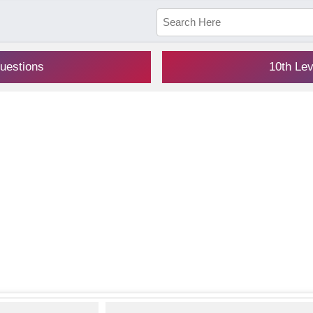
uestions
10th Le