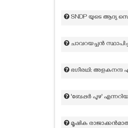
SNDP യുടെ ആദ്യ സെക്
ചാവറയച്ചന്‍ സ്ഥാപി
ഭഗീരഥി; അളകനന്ദ എന
'ബേപ്പർ പുഴ' എന്നറിയ
മൂഷിക രാജാക്കൻമാരുട