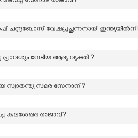
ഉടമ്പടിവച്ച വേണാട് രാജാവ്?
് ചന്ദ്രബോസ് വേഷപ്രച്ഛന്നനായി ഇന്ത്യയിൽനിന
 പ്രാവശ്യം നേടിയ ആദ്യ വ്യക്തി ?
നമായ സ്വാതന്ത്യ സമര സേനാനി?
്ച കുലശേഖര രാജാവ്?