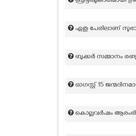
ബ്രിട്ടീഷുകാരുമായി 
ഏതു പേരിലാണ് സുഭാഷ
ബുക്കർ സമ്മാനം രണ്ടു
ഓഗസ്റ്റ് 15 ജന്മദി
കൊല്ലവർഷം ആരംഭിച