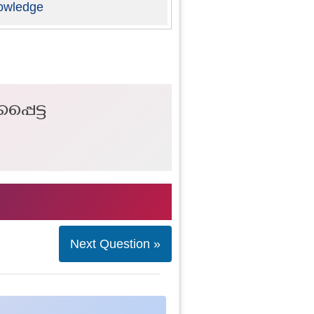
owledge
്പെട്ട
Next Question »