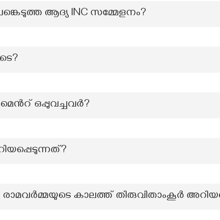
കെടുത്ത ആദ്യ lNC സമ്മേളനം?
ിടെ?
െന്‍റ് ഒപ്പുവച്ചവർ?
യപ്പെടുന്നത്?
ാമവർമ്മയുടെ കാലത്ത് തിരുവിതാംകൂർ അറിയപ്പെ