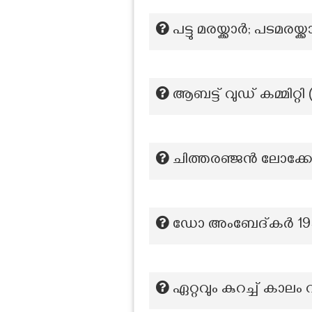
പട്ടു മരയ്ക്കാർ; പടമര
ആബട്ട് വുഡ് കമ്മിറ്റി
ചിത്തരഞ്ജൻ ലോക്കോ
ഡോ അംബേദ്കർ 1956
ഏറ്റവും കുറച്ച് കാ