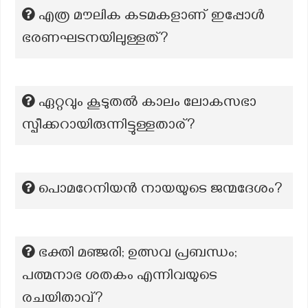
എത്ര മൗലിക കടമകളാണ് ഇപ്പോൾ
ഭരണഘടനയിലുള്ളത്?
ഏറ്റവും കൂടുതൽ കാലം ലോകസഭാ
സ്പീക്കറായിരുന്നിട്ടുള്ളതാര്?
പൊമറേനിയൻ നായയുടെ ജന്മദേശം?
ഭക്തി മഞ്ജരി; ഉത്സവ പ്രബന്ധം;
പത്മനാഭ ശതകം എന്നിവയുടെ
രചയിതാവ്?