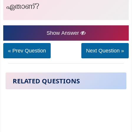
ഏതാണ്?
Show Answer
« Prev Question
Next Question »
RELATED QUESTIONS