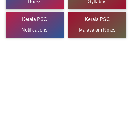
Books
Syllabus
Kerala PSC
Kerala PSC
Notifications
Malayalam Notes