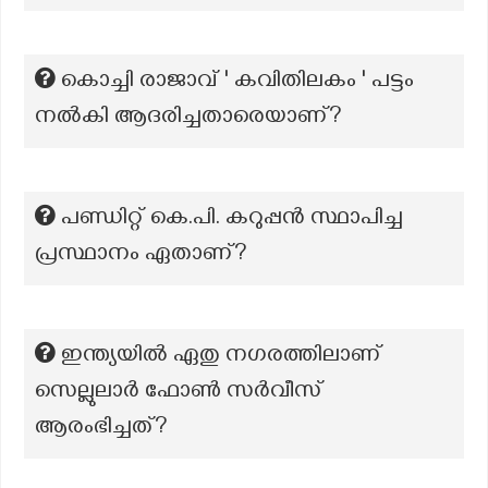
കൊച്ചി രാജാവ് ' കവിതിലകം ' പട്ടം
നല്‍കി ആദരിച്ചതാരെയാണ്?
പണ്ഡിറ്റ് കെ.പി. കറുപ്പൻ സ്ഥാപിച്ച
പ്രസ്ഥാനം ഏതാണ്?
ഇന്ത്യയിൽ ഏതു നഗരത്തിലാണ്
സെല്ലുലാർ ഫോൺ സർവീസ്
ആരംഭിച്ചത്?