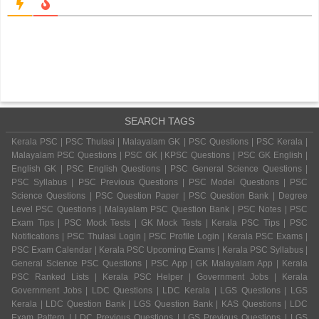
SEARCH TAGS
Kerala PSC | PSC Thulasi | Malayalam GK | PSC Questions | PSC Kerala |
Malayalam PSC Questions | PSC GK | KPSC Questions | PSC GK English |
English GK | PSC English Questions | PSC General Science Questions |
PSC Syllabus | PSC Previous Questions | PSC Model Questions | PSC
Science Questions | PSC Question Paper | PSC Question Bank | Degree
Level PSC Questions | Malayalam PSC Question Bank | PSC Notes | PSC
Exam Tips | PSC Mock Tests | GK Mock Tests | Kerala PSC Tips | PSC
Notifications | PSC Thulasi Login | PSC Profile Login | Kerala PSC Exams |
PSC Exam Calendar | Kerala PSC Upcoming Exams | Kerala PSC Syllabus |
General Science PSC Questions | PSC App | GK Malayalam App | Kerala
PSC Ranked Lists | Kerala PSC Helper | Government Jobs | Kerala
Government Jobs | LDC Questions | LDC Kerala | LGS Questions | LGS
Kerala | LDC Question Bank | LGS Question Bank | KAS Questions | LDC
Exam Pattern | LDC Previous Questions | LGS Previous Questions | LGS