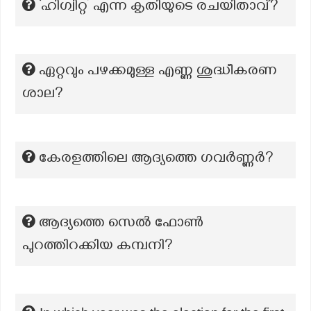
‘ഹിഗ്വിറ്റ’ എന്ന കൃതിയുടെ രചയിതാവ്?
ഏറ്റവും പഴക്കമുള്ള എണ്ണ ശുദ്ധീകരണ
ശാല?
കേരളത്തിലെ ആദ്യത്തെ ഗവർണ്ണർ?
ആദ്യത്തെ സെൽ ഫോൺ
പുറത്തിറക്കിയ കമ്പനി?