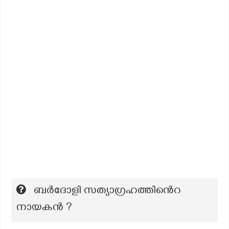
ബർദോളി സത്യാഗ്രഹത്തിൻെറ
നായകൻ ?