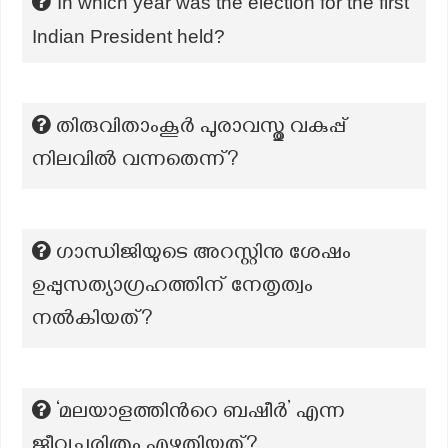
In which year was the election for the first
Indian President held?
തിരുവിതാംകൂർ പുരാവസ്തു വകുപ്പ്
നിലവിൽ വന്നതെന്ന്?
ഗാന്ധിജിയുടെ അറസ്റ്റിനു ശേഷം
ഉപ്പുസത്യാഗ്രഹത്തിന് നേതൃത്വം
നൽകിയത്?
‘മലയാളത്തിന്‍റെ ബഷീർ’ എന്ന
ജീവചരിത്രം എഴുതിയത്?