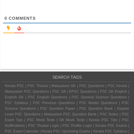
0
COMMENTS
SEARCH TAGS
Kerala PSC | PSC Thulasi | Malayalam GK | PSC Questions | PSC Kerala |
Malayalam PSC Questions | PSC GK | KPSC Questions | PSC GK English |
English GK | PSC English Questions | PSC General Science Questions |
PSC Syllabus | PSC Previous Questions | PSC Model Questions | PSC
Science Questions | PSC Question Paper | PSC Question Bank | Degree
Level PSC Questions | Malayalam PSC Question Bank | PSC Notes | PSC
Exam Tips | PSC Mock Tests | GK Mock Tests | Kerala PSC Tips | PSC
Notifications | PSC Thulasi Login | PSC Profile Login | Kerala PSC Exams |
PSC Exam Calendar | Kerala PSC Upcoming Exams | Kerala PSC Syllabus |