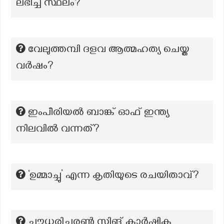
ലഭിച്ച സ്ഥലം?
വേലുത്തമ്പി ദളവ ആത്മഹത്യ ചെയ്ത
വർഷം?
ഇംപീരിയൽ ബാങ്ക് ഓഫ് ഇന്ത്യ
നിലവിൽ വന്നത്?
‘ഉമ്മാച്ചു’ എന്ന കൃതിയുടെ രചയിതാവ്?
ചൗധരിചരൺ സിങ് കാർഷിക