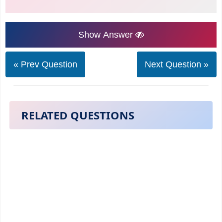
Show Answer
« Prev Question
Next Question »
RELATED QUESTIONS