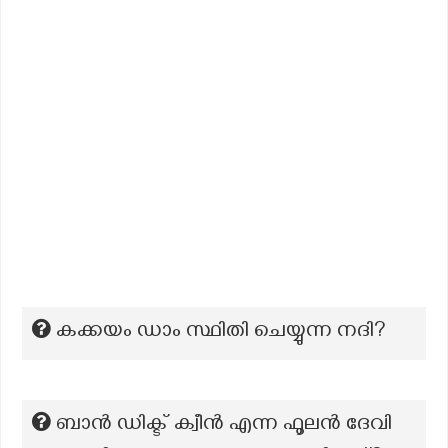
കക്കയം ഡാം സ്ഥിതി ചെയ്യുന്ന നദി?
ബാൻ ഡിക്ട് ക്വീൻ എന്ന ഫൂലൻ ദേവി