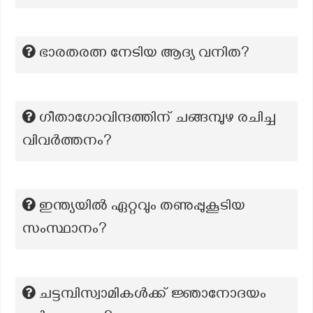
ഭാരതരത്ന നേടിയ ആദ്യ വനിത?
ഗീതാഗോവിന്ദത്തിന് ചങ്ങമ്പുഴ രചിച്ച
വിവർത്തനം?
ഇന്ത്യയിൽ ഏറ്റവും തണുപ്പുകൂടിയ
സംസ്ഥാനം?
ചട്ടമ്പിസ്വാമികൾക്ക് ജ്ഞാനോദയം