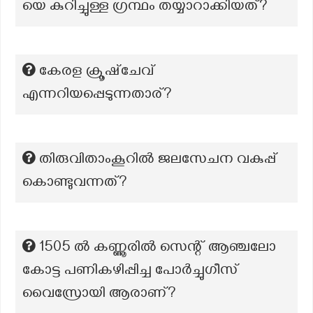
യെ കുറിച്ചുള്ള ഗ്രന്ഥം തയ്യാറാക്കിയത്?
കേരള ക്രൂഷ്ചേവ്
എന്നറിയപ്പെടുന്നതാര്?
തിരുവിതാംകൂറിൽ ജലസേചന വകുപ്പ്
കൊണ്ടുവന്നത്?
1505 ൽ കണ്ണൂരിൽ സെന്റ് ആഞ്ചലോ
കോട്ട പണികഴിപ്പിച്ച പോർച്ചുഗീസ്
വൈസ്രോയി ആരാണ്?