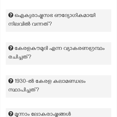
ഐക്യരാഷ്ട്രസഭ ഔദ്യോഗികമായി
നിലവിൽ വന്നത്?
കേരളകൗമുദി എന്ന വ്യാകരണഗ്രന്ഥം
രചിച്ചത്?
1930-ൽ കേരള കലാമണ്ഡലം
സ്ഥാപിച്ചത്?
മൂന്നാം ലോകരാഷ്ട്രങ്ങൾ