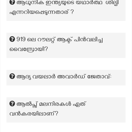
ആധുനിക ഇന്ത്യയുടെ യഥാർത്ഥ ശില്പി
എന്നറിയപ്പെടുന്നതാര് ?
919 ലെ റൗലറ്റ് ആക്ട് പിൻവലിച്ച
വൈസ്രോയി?
ആദ്യ വയലാർ അവാർഡ് ജേതാവ്:
ആൽപ്സ് മലനിരകൾ ഏത്
വൻകരയിലാണ്?