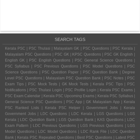
SEARCH TAGS
Kerala PSC | PSC Thulasi | Malayalam GK | PSC Questions | PSC Kerala |
Malayalam PSC Questions | PSC GK | KPSC Questions | PSC GK English |
English GK | PSC English Questions | PSC General Science Questions |
PSC Syllabus | PSC Previous Questions | PSC Model Questions | PSC
Science Questions | PSC Question Paper | PSC Question Bank | Degree
Level PSC Questions | Malayalam PSC Question Bank | PSC Notes | PSC
Exam Tips | PSC Mock Tests | GK Mock Tests | Kerala PSC Tips | PSC
Notifications | PSC Thulasi Login | PSC Profile Login | Kerala PSC Exams |
PSC Exam Calendar | Kerala PSC Upcoming Exams | Kerala PSC Syllabus |
General Science PSC Questions | PSC App | GK Malayalam App | Kerala
PSC Ranked Lists | Kerala PSC Helper | Government Jobs | Kerala
Government Jobs | LDC Questions | LDC Kerala | LGS Questions | LGS
Kerala | LDC Question Bank | LGS Question Bank | KAS Questions | LDC
Exam Pattern | LDC Previous Questions | LGS Previous Questions | LGS
Model Questions | LDC Model Questions | LDC Rank File | LDC Question
Bank | Kerala PSC Repeated Questions | Best PSC Questions | Latest PSC