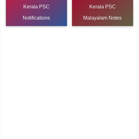
Kerala PSC
Kerala PSC
Notifications
Malayalam Notes