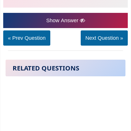
Show Answer
« Prev Question
Next Question »
RELATED QUESTIONS