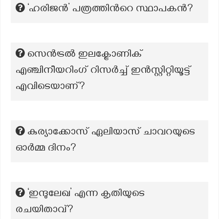
‘ഹരിജൻ’ പത്രത്തിന്‍റെ സ്ഥാപകന്‍?
സെൻട്രൽ ഇലക്ട്രോണിക്
എഞ്ചിനീയറിംഗ് റിസർച്ച് ഇൻസ്റ്റിറ്റിയൂട്ട്
എവിടെയാണ്?
കുര്യാക്കോസ് ഏലിയാസ് ചാവറയുടെ
ഓര്‍മ്മ ദിനം?
‘ഇന്ദുലേഖ’ എന്ന കൃതിയുടെ
രചയിതാവ്?