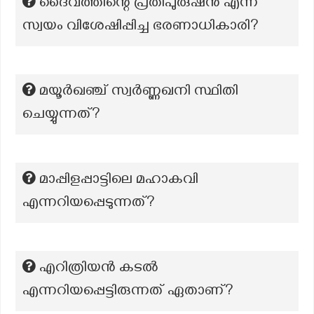
ദൈവത്തിന്റെ പ്രതിപുരുഷൻ എന്ന്
സ്വയം വിശേഷിപ്പിച്ച ഭരണാധികാരി?
മയൂർഖഞ്ച് സ്വർണ്ണഖനി സ്ഥിതി
ചെയ്യുന്നത്?
മാപ്പിളപ്പാട്ടിലെ മഹാകവി
എന്നറിയപ്പെടുന്നത്?
എറിത്രിയൻ കടൽ
എന്നറിയപ്പെട്ടിരുന്നത് ഏതാണ്?