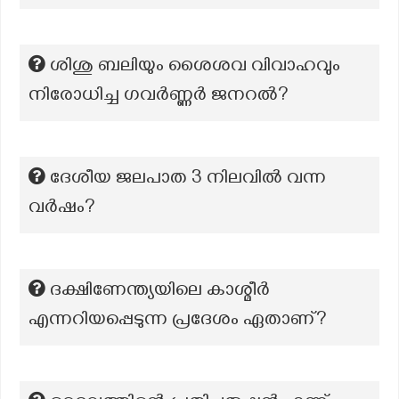
ശിശു ബലിയും ശൈശവ വിവാഹവും
നിരോധിച്ച ഗവർണ്ണർ ജനറൽ?
ദേശീയ ജലപാത 3 നിലവിൽ വന്ന
വർഷം?
ദക്ഷിണേന്ത്യയിലെ കാശ്മീർ
എന്നറിയപ്പെടുന്ന പ്രദേശം ഏതാണ്?