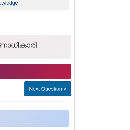
owledge
ഭരണാധികാരി
Next Question »