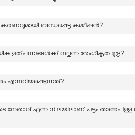
കരണവുമായി ബന്ധപ്പെട്ട കമ്മീഷൻ?
ക ഉത്പന്നങ്ങൾക്ക് നല്കന്ന അംഗീകൃത മുദ്ര?
ം എന്നറിയപ്പെടുന്നത്?
യുടെ നേതാവ് എന്ന നിലയിലാണ് പട്ടം താണുപിള്ള