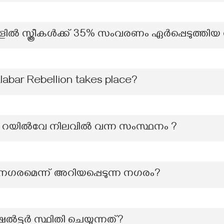
ളിൽ സ്ത്രീകൾക്ക് 35% സംവരണം ഏർപ്പെടുത്തി
labar Rebellion takes place?
യി റയിൽവേ നിലവിൽ വന്ന സംസ്ഥനം ?
ശനഗരമെന്ന് അറിയപ്പെടുന്ന നഗരം?
ട്ടർ സ്ഥിതി ചെയ്യുന്നത്?