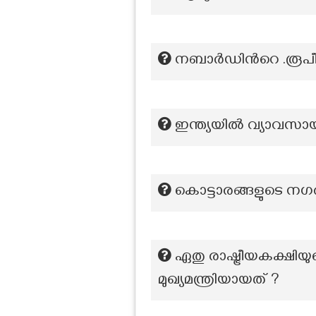
നബാർഡിന്‍റെ .രൂപീ
ഇന്ത്യയിൽ വ്യാവസായി
കൊട്ടാരങ്ങളുടെ നഗര
ഏതു രാഷ്ട്രീയകക്ഷി
മുഖ്യമന്ത്രിയായത് ?