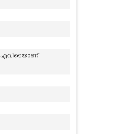
്യ എവിടെയാണ്
?