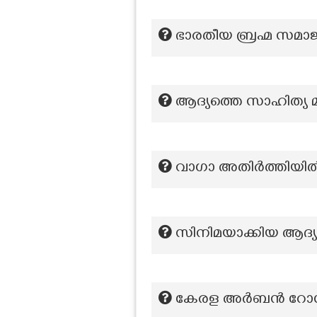
ഭാരതീയ ബ്രഹ്മ സമാജത
ആദ്യത്തെ സാഹിത്യ
വാഗാ അതിർത്തിയിൽ 
സിനിമയാക്കിയ ആദ്
കേരള അർബൻ റോഡ് ട