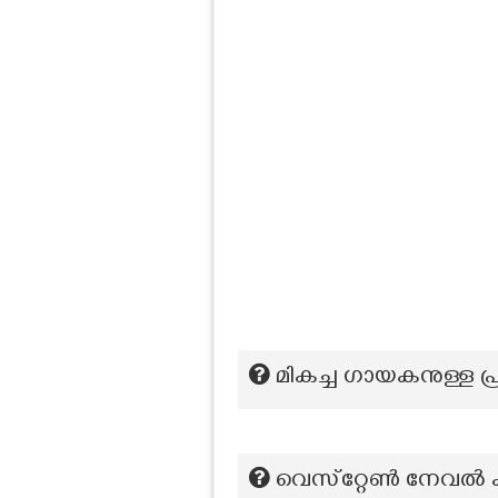
മികച്ച ഗായകനുള്ള 
വെസ്‌റ്റേൺ നേവൽ