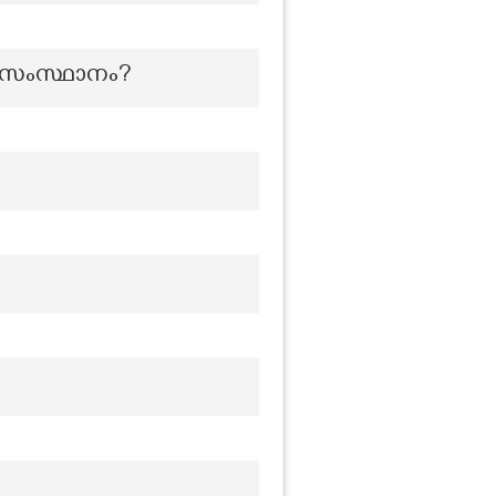
യ സംസ്ഥാനം?