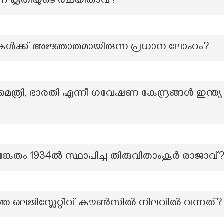
ന്ന കൃതിയുടെ രചയിതാവ്?
കൾക്ക് അജ്ഞാതമായിരുന്ന പ്രധാന ലോഹം?
ൈത്രി, ഭാരതി എന്നീ ഗവേഷണ കേന്ദ്രങ്ങൾ ഇന്ത
ങ്കേതം 1934ൽ സ്ഥാപിച്ച തിരുവിതാംകൂർ രാജാവ്
െ ലെജിസ്ലേറ്റീവ് കൗൺസിൽ നിലവിൽ വന്നത്?