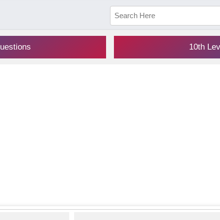
uestions
10th Le