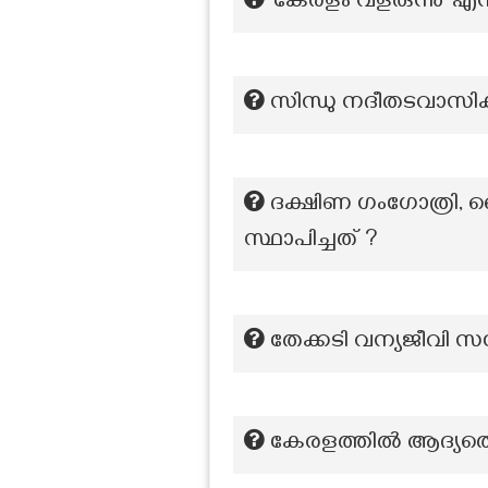
‘കേരളം വളരുന്നു’ എ
സിന്ധു നദീതടവാസി
ദക്ഷിണ ഗംഗോത്രി, മ
സ്ഥാപിച്ചത് ?
തേക്കടി വന്യജീവി സ
കേരളത്തിൽ ആദ്യത്ത