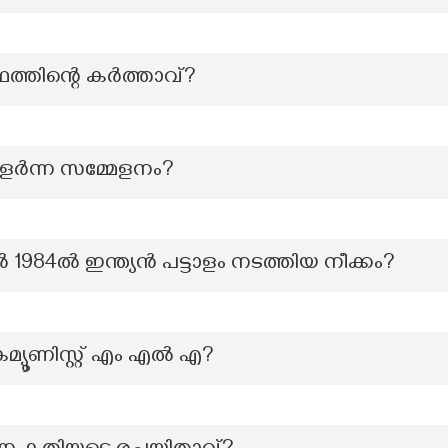
്ഥത്തിന്റെ കർത്താവ്?
ളര്‍ന്ന സമ്മേളനം?
1984ൽ ഇന്ത്യൻ പട്ടാളം നടത്തിയ നീക്കം?
മ്യൂണിസ്റ്റ് എം എൽ എ?