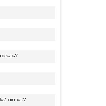
ച വർഷം?
ിൽ വന്നത്?