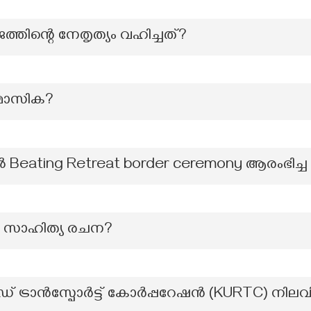
്തിന്റെ നേതൃത്യം വഹിച്ചത്?
 മാസിക?
Beating Retreat border ceremony ആരംഭിച്
യ സാഹിത്യ രചന?
്രാൻസ്പോർട്ട് കോർപ്പറേഷൻ (KURTC) നിലവ