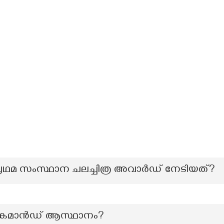
പ്രഥമ സംസ്ഥാന ചലച്ചിത്ര അവാർഡ് നേടിയത്?
 കമാൻഡ് ആസ്ഥാനം?