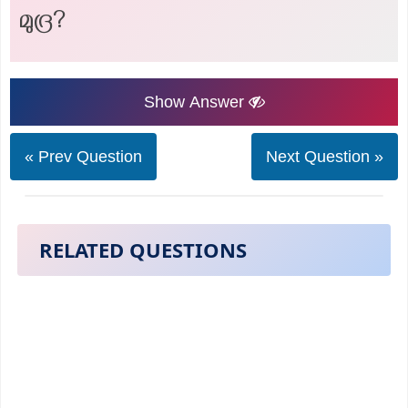
മുദ്ര?
Show Answer
« Prev Question
Next Question »
RELATED QUESTIONS