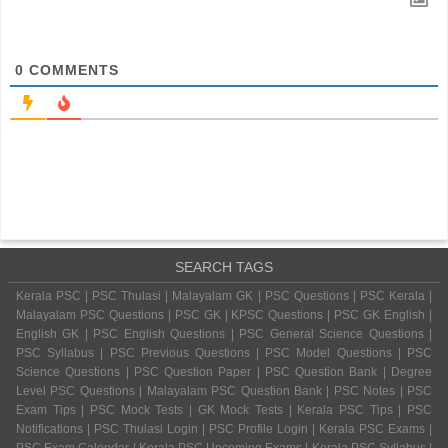
0
COMMENTS
SEARCH TAGS
Kerala PSC | PSC Thulasi | Malayalam GK | PSC Questions | PSC Kerala |
Malayalam PSC Questions | PSC GK | KPSC Questions | PSC GK English |
English GK | PSC English Questions | PSC General Science Questions |
PSC Syllabus | PSC Previous Questions | PSC Model Questions | PSC
Science Questions | PSC Question Paper | PSC Question Bank | Degree
Level PSC Questions | Malayalam PSC Question Bank | PSC Notes | PSC
Exam Tips | PSC Mock Tests | GK Mock Tests | Kerala PSC Tips | PSC
Notifications | PSC Thulasi Login | PSC Profile Login | Kerala PSC Exams |
PSC Exam Calendar | Kerala PSC Upcoming Exams | Kerala PSC Syllabus |