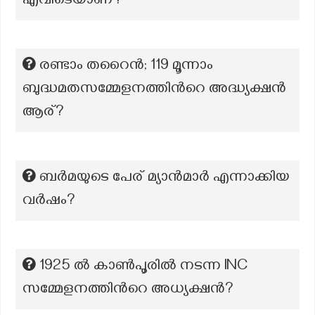
എവിടെയാണ്?
രണ്ടാം തറൈന്‍; 119 മൂന്നാം
ബുദ്ധമതസമ്മേളനത്തിന്‍റെ അദ്ധ്യക്ഷന്‍
ആര്?
ബർമയുടെ പേര് മ്യാൻമാർ എന്നാക്കിയ
വർഷം?
1925 ല്‍ കാൺപൂരില്‍ നടന്ന INC
സമ്മേളനത്തിന്‍റെ അധ്യക്ഷന്‍?