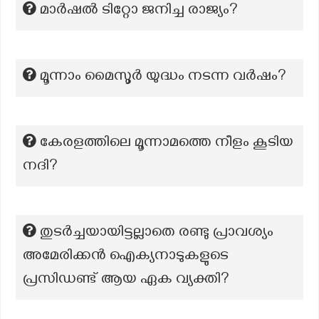
മാർഷൽ ടിറ്റോ ജനിച്ച രാജ്യം?
മൂന്നാം മൈസൂർ യുദ്ധം നടന്ന വർഷം?
കേരളത്തിലെ മൂന്നാമത്തെ നീളം കൂടിയ
നദി?
തുടർച്ചയായിട്ടല്ലാതെ രണ്ടു പ്രാവശ്യം
അമേരിക്കൻ ഐക്യനാടുകളുടെ
പ്രസിഡണ്ട് ആയ ഏക വ്യക്തി?