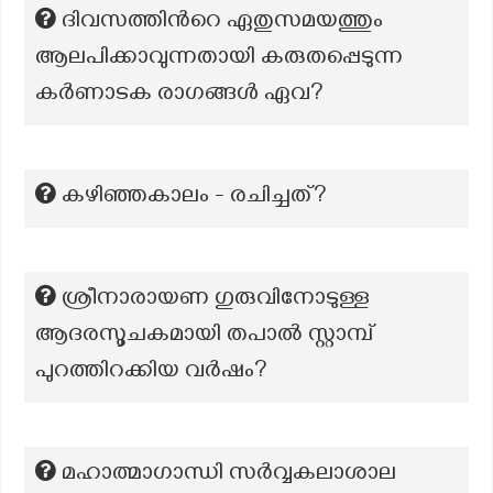
ദിവസത്തിൻറെ ഏതുസമയത്തും
ആലപിക്കാവുന്നതായി കരുതപ്പെടുന്ന
കർണാടക രാഗങ്ങൾ ഏവ?
കഴിഞ്ഞകാലം - രചിച്ചത്?
ശ്രീനാരായണ ഗുരുവിനോടുള്ള
ആദരസൂചകമായി തപാൽ സ്റ്റാമ്പ്
പുറത്തിറക്കിയ വർഷം?
മഹാത്മാഗാന്ധി സർവ്വകലാശാല