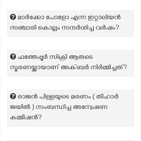
മാർക്കോ പോളോ എന്ന ഇറ്റാലിയൻ
സഞ്ചാരി കൊല്ലം സന്ദർശിച്ച വർഷം?
ഫത്തേപ്പൂർ സിക്രി ആരുടെ
സ്മരണയ്ക്കായാണ് അക്ബർ നിർമ്മിച്ചത്?
രാജൻ പിള്ളയുടെ മരണം ( തീഹാർ
ജയിൽ ) സംബന്ധിച്ച അന്വേഷണ
കമ്മീഷന്‍?