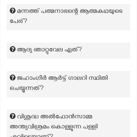
മന്നത്ത് പത്മനാഭന്റെ ആത്മകഥയുടെ
പേര്?
ആദ്യ ഞാറ്റുവേല ഏത്?
ജഹാംഗീർ ആർട്ട് ഗാലറി സ്ഥിതി
ചെയ്യുന്നത്?
വിശുദ്ധ അൽഫോൻസാമ്മ
അന്ത്യവിശ്രമം കൊള്ളുന്ന പള്ളി