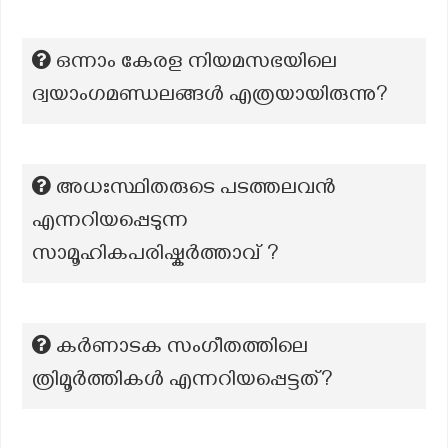
ഒന്നാം കേരള നിയമസഭയിലെ
ദ്വയാംഗമണ്ഡലങ്ങൾ എത്രയായിരുന്നു?
അധഃസ്ഥിതരുടെ പടത്തലവൻ
എന്നറിയപ്പെടുന്ന
സാമൂഹികപരിഷ്കർത്താവ് ?
കർണാടക സംഗീതത്തിലെ
ത്രിമൂർത്തികൾ എന്നറിയപ്പെട്ടത്?