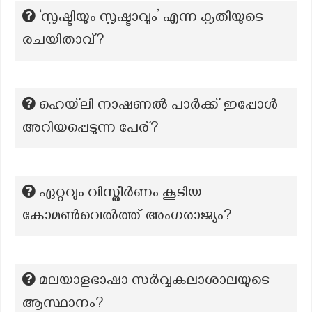
‘സൃഷ്ടിയും സൃഷ്ടാവും’ എന്ന കൃതിയുടെ
രചയിതാവ്?
ഹെയ്‌ലി നാഷണൽ പാർക്ക് ഇപ്പോൾ
അറിയപ്പെടുന്ന പേര്?
ഏറ്റവും വിസ്തീർണം കൂടിയ
കോമൺവെൽത്ത് അംഗരാജ്യം?
മലയാളഭാഷാ സര്‍വ്വകലാശാലയുടെ
ആസ്ഥാനം?