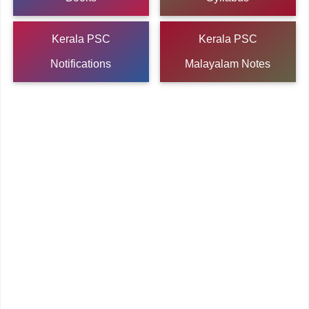
Kerala PSC
Kerala PSC
Notifications
Malayalam Notes