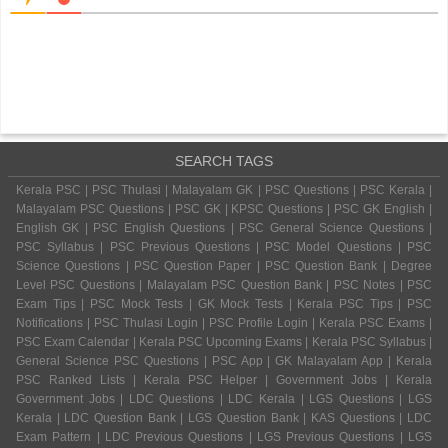
SEARCH TAGS
Kerala PSC | PSC Thulasi | Malayalam GK | PSC Questions | PSC Kerala |
Malayalam PSC Questions | PSC GK | KPSC Questions | PSC GK English |
English GK | PSC English Questions | PSC General Science Questions |
PSC Syllabus | PSC Previous Questions | PSC Model Questions | PSC
Science Questions | PSC Question Paper | PSC Question Bank | Degree
Level PSC Questions | Malayalam PSC Question Bank | PSC Notes | PSC
Exam Tips | PSC Mock Tests | GK Mock Tests | Kerala PSC Tips | PSC
Notifications | PSC Thulasi Login | PSC Profile Login | Kerala PSC Exams |
PSC Exam Calendar | Kerala PSC Upcoming Exams | Kerala PSC Syllabus |
General Science PSC Questions | PSC App | GK Malayalam App | Kerala
PSC Ranked Lists | Kerala PSC Helper | Government Jobs | Kerala
Government Jobs | LDC Questions | LDC Kerala | LGS Questions | LGS
Kerala | LDC Question Bank | LGS Question Bank | KAS Questions | LDC
Exam Pattern | LDC Previous Questions | LGS Previous Questions | LGS