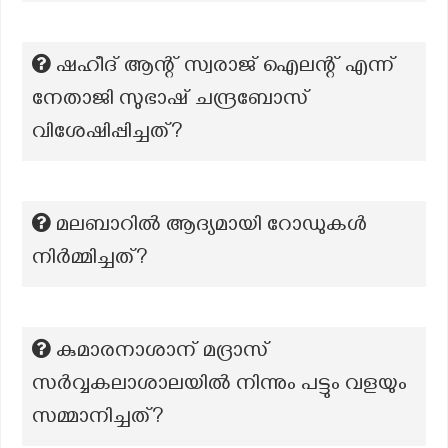
ഷഹീദ് ആന്റ് സ്വരാജ് ഐലന്റ് എന്ന്
നേതാജി സുഭാഷ് ചന്ദ്രബോസ്
വിശേഷിപ്പിച്ചത്?
മലബാറിൽ ആദ്യമായി റോഡുകൾ
നിർമ്മിച്ചത്?
കുമാരനാശാന് മദ്രാസ്
സർവ്വകലാശാലയിൽ നിന്നും പട്ടും വളയും
സമ്മാനിച്ചത്?