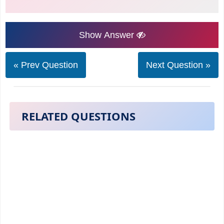
Show Answer
« Prev Question
Next Question »
RELATED QUESTIONS