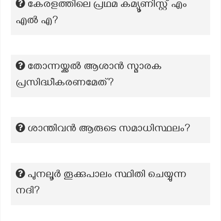
കേരളത്തിലെ പ്രഥമ കമ്യൂണിസ്റ്റ് എം
എൽ എ?
തോന്നയ്ക്കൽ ആശാൻ സ്മാരക
പ്രസിദ്ധീകരണമേത്?
ശാന്തിവൻ ആരുടെ സമാധിസ്ഥലം?
പുനലൂർ തൂക്കുപാലം സ്ഥിതി ചെയ്യുന്ന
നദി?