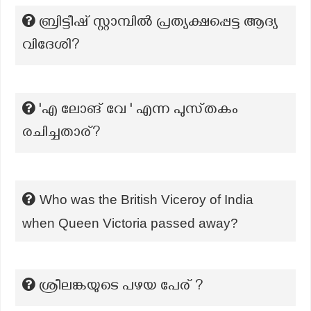
ബ്രിട്ടീഷ് സ്റ്റാമ്പിൽ പ്രത്യക്ഷപ്പെട്ട ആദ്യ
വിദേശി?
'എ ലോങ് വേ ' എന്ന പുസ്‌തകം
രചിച്ചതാര്?
Who was the British Viceroy of India
when Queen Victoria passed away?
ശ്രീലങ്കയുടെ പഴയ പേര് ?