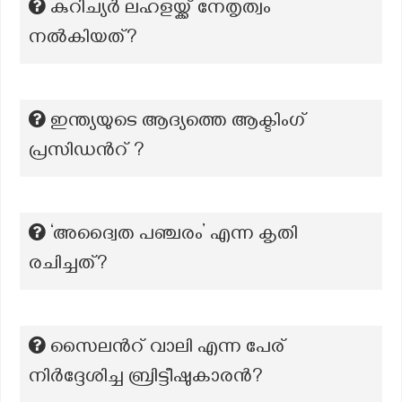
കുറിച്യർ ലഹളയ്ക്ക് നേതൃത്വം
നൽകിയത്?
ഇന്ത്യയുടെ ആദ്യത്തെ ആക്ടിംഗ്
പ്രസിഡൻറ് ?
‘അദ്വൈത പഞ്ചരം’ എന്ന കൃതി
രചിച്ചത്?
സൈലന്‍റ് വാലി എന്ന പേര്
നിർദ്ദേശിച്ച ബ്രിട്ടീഷുകാരൻ?