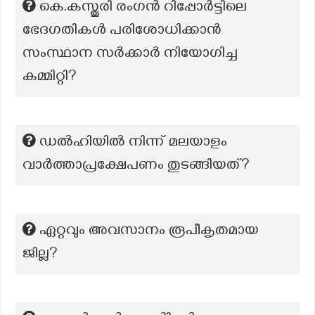
കെ.കസ്തൂരി രംഗൻ റിപ്പോർട്ടിലെ
ഭേദഗതികൾ പരിശോധിക്കാൻ
സംസ്ഥാന സർക്കാർ നിയോഗിച്ച
കമ്മിറ്റി?
ഡല്‍ഹിയില്‍ നിന്ന് മലയാളം
വാര്‍ത്താപ്രക്ഷേപണം തുടങ്ങിയത്?
ഏറ്റവും അവസാനം രൂപീകൃതമായ
ജില്ല?