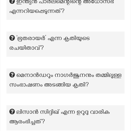
ഇന്ത്യൻ പാർലമെന്റിന്റെ അധോസഭ
എന്നറിയപ്പെടുന്നത്?
‘ഭൂതരായർ’ എന്ന കൃതിയുടെ
രചയിതാവ്?
മെനാൻഡറും നാഗർജുനനും തമ്മിലുള്ള
സംഭാഷണം അടങ്ങിയ കൃതി?
ലിസാൻ സിദ്ദിഖ് എന്ന ഉറുദു വാരിക
ആരംഭിച്ചത്?