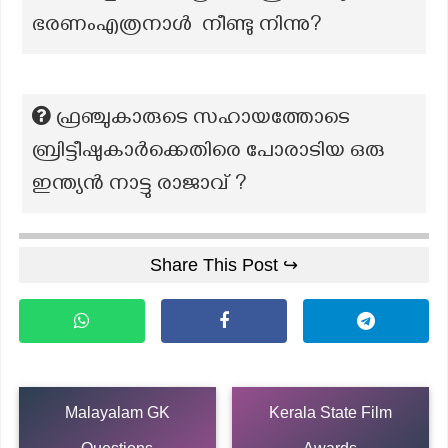
ഭരണംഎത്രനാൾ നീണ്ടു നിന്നു?
ഫ്രഞ്ചുകാരുടെ സഹായത്തോടെ
ബ്രിട്ടീഷുകാർക്കെതിരെ പോരാടിയ ഒരു
ഇന്ത്യൻ നാട്ടു രാജാവ് ?
Share This Post ↪
Malayalam GK
Kerala State Film