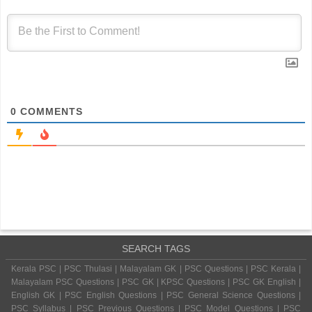
0
COMMENTS
SEARCH TAGS
Kerala PSC | PSC Thulasi | Malayalam GK | PSC Questions | PSC Kerala |
Malayalam PSC Questions | PSC GK | KPSC Questions | PSC GK English |
English GK | PSC English Questions | PSC General Science Questions |
PSC Syllabus | PSC Previous Questions | PSC Model Questions | PSC