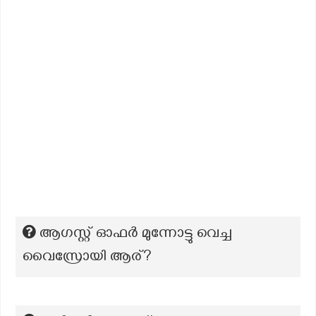
ആഗസ്റ്റ് ഓഫർ മുന്നോട്ടു വെച്ച
വൈസ്രോയി ആര്?