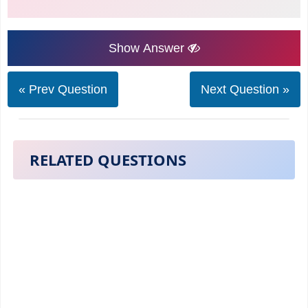
Show Answer
« Prev Question
Next Question »
RELATED QUESTIONS